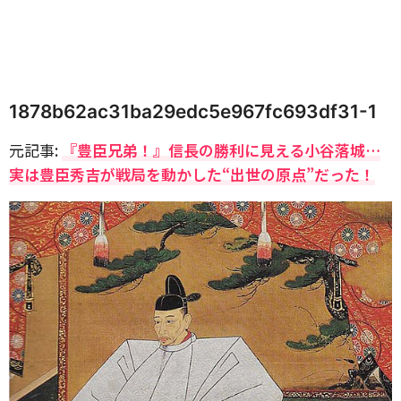
1878b62ac31ba29edc5e967fc693df31-1
元記事:
『豊臣兄弟！』信長の勝利に見える小谷落城…
実は豊臣秀吉が戦局を動かした“出世の原点”だった！