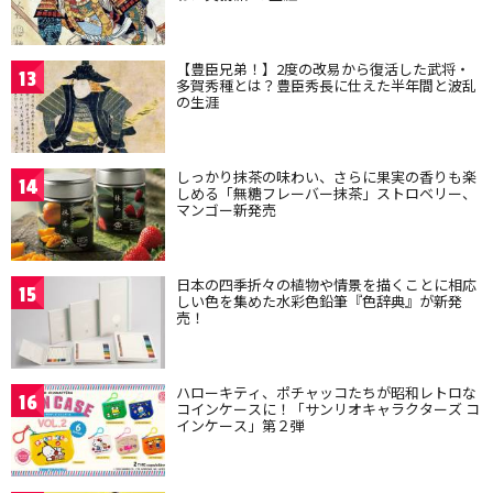
【豊臣兄弟！】2度の改易から復活した武将・
13
多賀秀種とは？豊臣秀長に仕えた半年間と波乱
の生涯
しっかり抹茶の味わい、さらに果実の香りも楽
14
しめる「無糖フレーバー抹茶」ストロベリー、
マンゴー新発売
日本の四季折々の植物や情景を描くことに相応
15
しい色を集めた水彩色鉛筆『色辞典』が新発
売！
ハローキティ、ポチャッコたちが昭和レトロな
16
コインケースに！「サンリオキャラクターズ コ
インケース」第２弾