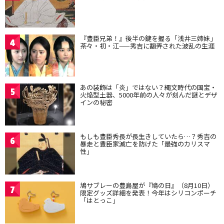
『豊臣兄弟！』後半の鍵を握る「浅井三姉妹」
4
茶々・初・江——秀吉に翻弄された波乱の生涯
あの装飾は「炎」ではない？縄文時代の国宝・
5
火焔型土器、5000年前の人々が刻んだ謎とデザ
インの秘密
もしも豊臣秀長が長生きしていたら…？秀吉の
6
暴走と豊臣家滅亡を防げた「最強のカリスマ
性」
鳩サブレーの豊島屋が『鳩の日』（8月10日）
7
限定グッズ詳細を発表！今年はシリコンポーチ
「はとっこ」