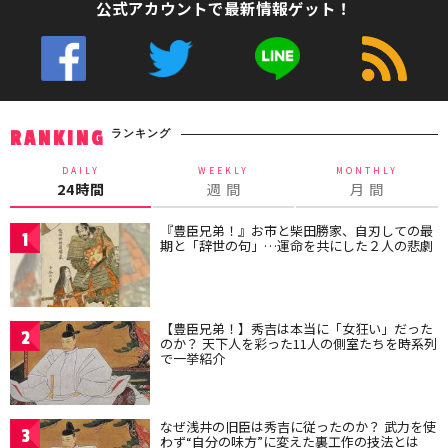
公式アカウントで最新情報ゲット！
ランキング
RANKING
DAILY
WEEKLY
MONTHLY
24時間
週 間
月 間
『豊臣兄弟！』お市と柴田勝家、自刃しての最
1
期と「辞世の句」…運命を共にした２人の悲劇
【豊臣兄弟！】秀吉は本当に「女狂い」だった
2
のか？ 天下人を彩った11人の側室たちを時系列
で一挙紹介
なぜ浅井の旧臣は秀吉に従ったのか？ 武力を使
3
わず“自分の味方”に変えた裏工作の技法とは