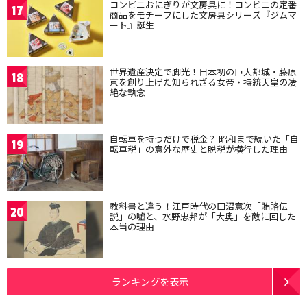
コンビニおにぎりが文房具に！コンビニの定番
17
商品をモチーフにした文房具シリーズ『ジムマ
ート』誕生
世界遺産決定で脚光！日本初の巨大都城・藤原
18
京を創り上げた知られざる女帝・持統天皇の凄
絶な執念
自転車を持つだけで税金？ 昭和まで続いた「自
19
転車税」の意外な歴史と脱税が横行した理由
教科書と違う！江戸時代の田沼意次「賄賂伝
20
説」の嘘と、水野忠邦が「大奥」を敵に回した
本当の理由
ランキングを表示