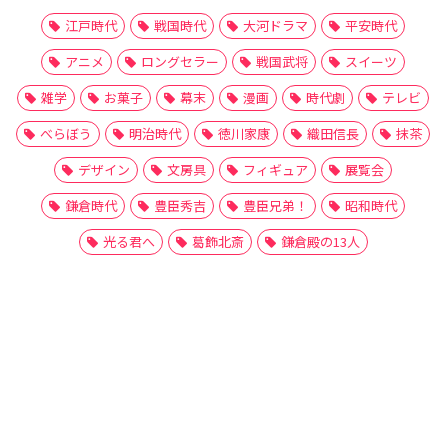
江戸時代
戦国時代
大河ドラマ
平安時代
アニメ
ロングセラー
戦国武将
スイーツ
雑学
お菓子
幕末
漫画
時代劇
テレビ
べらぼう
明治時代
徳川家康
織田信長
抹茶
デザイン
文房具
フィギュア
展覧会
鎌倉時代
豊臣秀吉
豊臣兄弟！
昭和時代
光る君へ
葛飾北斎
鎌倉殿の13人