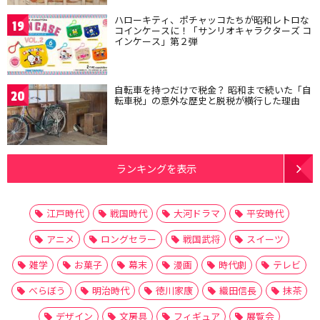
ハローキティ、ポチャッコたちが昭和レトロな
19
コインケースに！「サンリオキャラクターズ コ
インケース」第２弾
自転車を持つだけで税金？ 昭和まで続いた「自
20
転車税」の意外な歴史と脱税が横行した理由
ランキングを表示
江戸時代
戦国時代
大河ドラマ
平安時代
アニメ
ロングセラー
戦国武将
スイーツ
雑学
お菓子
幕末
漫画
時代劇
テレビ
べらぼう
明治時代
徳川家康
織田信長
抹茶
デザイン
文房具
フィギュア
展覧会