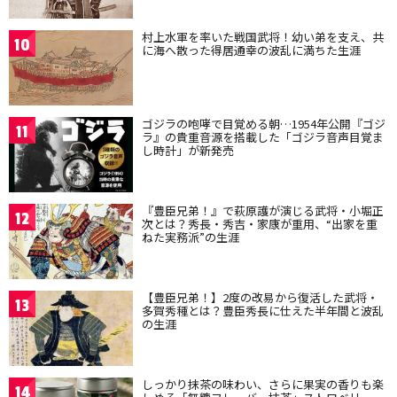
村上水軍を率いた戦国武将！幼い弟を支え、共
10
に海へ散った得居通幸の波乱に満ちた生涯
ゴジラの咆哮で目覚める朝…1954年公開『ゴジ
11
ラ』の貴重音源を搭載した「ゴジラ音声目覚ま
し時計」が新発売
『豊臣兄弟！』で萩原護が演じる武将・小堀正
12
次とは？秀長・秀吉・家康が重用、“出家を重
ねた実務派”の生涯
【豊臣兄弟！】2度の改易から復活した武将・
13
多賀秀種とは？豊臣秀長に仕えた半年間と波乱
の生涯
しっかり抹茶の味わい、さらに果実の香りも楽
14