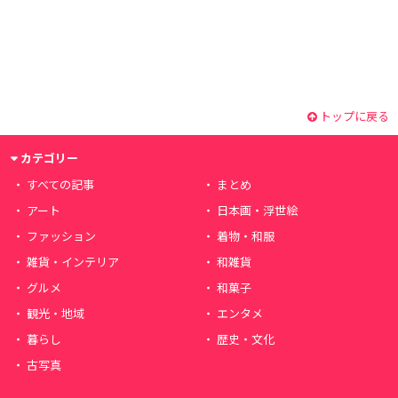
トップに戻る
カテゴリー
すべての記事
まとめ
アート
日本画・浮世絵
ファッション
着物・和服
雑貨・インテリア
和雑貨
グルメ
和菓子
観光・地域
エンタメ
暮らし
歴史・文化
古写真