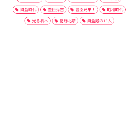
鎌倉時代
豊臣秀吉
豊臣兄弟！
昭和時代
光る君へ
葛飾北斎
鎌倉殿の13人