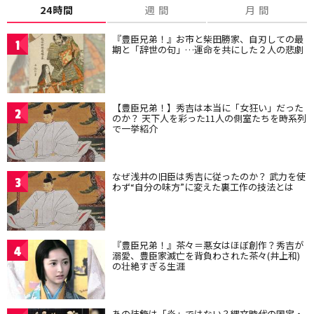
24時間
週 間
月 間
『豊臣兄弟！』お市と柴田勝家、自刃しての最
1
期と「辞世の句」…運命を共にした２人の悲劇
【豊臣兄弟！】秀吉は本当に「女狂い」だった
2
のか？ 天下人を彩った11人の側室たちを時系列
で一挙紹介
なぜ浅井の旧臣は秀吉に従ったのか？ 武力を使
3
わず“自分の味方”に変えた裏工作の技法とは
『豊臣兄弟！』茶々＝悪女はほぼ創作？秀吉が
4
溺愛、豊臣家滅亡を背負わされた茶々(井上和)
の壮絶すぎる生涯
あの装飾は「炎」ではない？縄文時代の国宝・