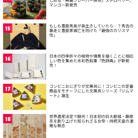
しめる「無糖フレーバー抹茶」ストロベリー、
マンゴー新発売
もしも豊臣秀長が長生きしていたら…？秀吉の
15
暴走と豊臣家滅亡を防げた「最強のカリスマ
性」
日本の四季折々の植物や情景を描くことに相応
16
しい色を集めた水彩色鉛筆『色辞典』が新発
売！
コンビニおにぎりが文房具に！コンビニの定番
17
商品をモチーフにした文房具シリーズ『ジムマ
ート』誕生
世界遺産決定で脚光！日本初の巨大都城・藤原
18
京を創り上げた知られざる女帝・持統天皇の凄
絶な執念