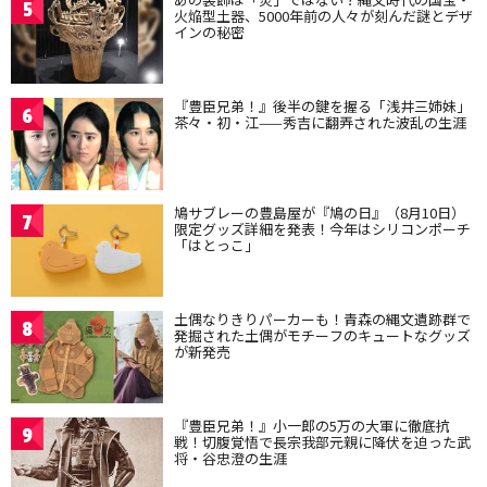
5
火焔型土器、5000年前の人々が刻んだ謎とデザ
インの秘密
『豊臣兄弟！』後半の鍵を握る「浅井三姉妹」
6
茶々・初・江——秀吉に翻弄された波乱の生涯
鳩サブレーの豊島屋が『鳩の日』（8月10日）
7
限定グッズ詳細を発表！今年はシリコンポーチ
「はとっこ」
土偶なりきりパーカーも！青森の縄文遺跡群で
8
発掘された土偶がモチーフのキュートなグッズ
が新発売
『豊臣兄弟！』小一郎の5万の大軍に徹底抗
9
戦！切腹覚悟で長宗我部元親に降伏を迫った武
将・谷忠澄の生涯