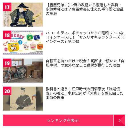
【豊臣兄弟！】2度の改易から復活した武将・
17
多賀秀種とは？豊臣秀長に仕えた半年間と波乱
の生涯
ハローキティ、ポチャッコたちが昭和レトロな
18
コインケースに！「サンリオキャラクターズ コ
インケース」第２弾
自転車を持つだけで税金？ 昭和まで続いた「自
19
転車税」の意外な歴史と脱税が横行した理由
教科書と違う！江戸時代の田沼意次「賄賂伝
20
説」の嘘と、水野忠邦が「大奥」を敵に回した
本当の理由
ランキングを表示