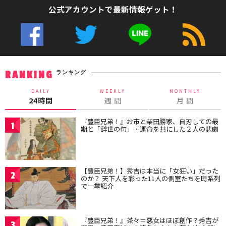
公式アカウントで最新情報ゲット！
ランキング
RANKING
DAILY
WEEKLY
MONTHLY
24時間
週 間
月 間
『豊臣兄弟！』お市と柴田勝家、自刃しての最
1
期と「辞世の句」…運命を共にした２人の悲劇
【豊臣兄弟！】秀吉は本当に「女狂い」だった
2
のか？ 天下人を彩った11人の側室たちを時系列
で一挙紹介
『豊臣兄弟！』茶々＝悪女はほぼ創作？秀吉が
3