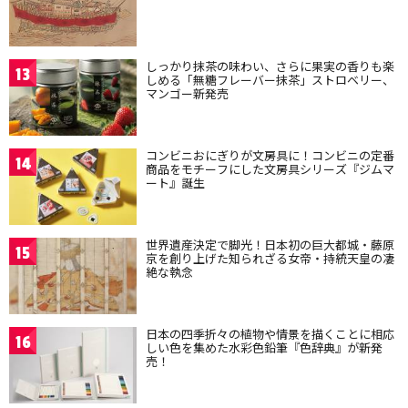
しっかり抹茶の味わい、さらに果実の香りも楽
13
しめる「無糖フレーバー抹茶」ストロベリー、
マンゴー新発売
コンビニおにぎりが文房具に！コンビニの定番
14
商品をモチーフにした文房具シリーズ『ジムマ
ート』誕生
世界遺産決定で脚光！日本初の巨大都城・藤原
15
京を創り上げた知られざる女帝・持統天皇の凄
絶な執念
日本の四季折々の植物や情景を描くことに相応
16
しい色を集めた水彩色鉛筆『色辞典』が新発
売！