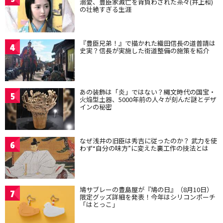
溺愛、豊臣家滅亡を背負わされた茶々(井上和)
の壮絶すぎる生涯
『豊臣兄弟！』で描かれた織田信長の道普請は
4
史実？信長が実施した街道整備の施策を紹介
あの装飾は「炎」ではない？縄文時代の国宝・
5
火焔型土器、5000年前の人々が刻んだ謎とデザ
インの秘密
なぜ浅井の旧臣は秀吉に従ったのか？ 武力を使
6
わず“自分の味方”に変えた裏工作の技法とは
鳩サブレーの豊島屋が『鳩の日』（8月10日）
7
限定グッズ詳細を発表！今年はシリコンポーチ
「はとっこ」