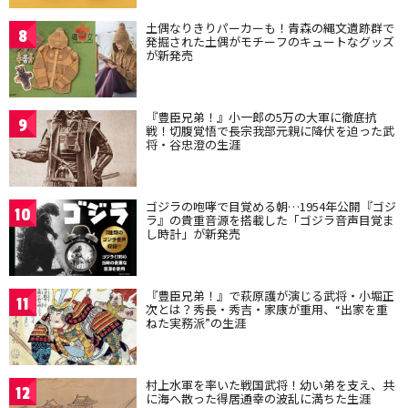
土偶なりきりパーカーも！青森の縄文遺跡群で
8
発掘された土偶がモチーフのキュートなグッズ
が新発売
『豊臣兄弟！』小一郎の5万の大軍に徹底抗
9
戦！切腹覚悟で長宗我部元親に降伏を迫った武
将・谷忠澄の生涯
ゴジラの咆哮で目覚める朝…1954年公開『ゴジ
10
ラ』の貴重音源を搭載した「ゴジラ音声目覚ま
し時計」が新発売
『豊臣兄弟！』で萩原護が演じる武将・小堀正
11
次とは？秀長・秀吉・家康が重用、“出家を重
ねた実務派”の生涯
村上水軍を率いた戦国武将！幼い弟を支え、共
12
に海へ散った得居通幸の波乱に満ちた生涯