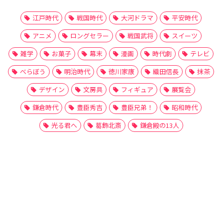
江戸時代
戦国時代
大河ドラマ
平安時代
アニメ
ロングセラー
戦国武将
スイーツ
雑学
お菓子
幕末
漫画
時代劇
テレビ
べらぼう
明治時代
徳川家康
織田信長
抹茶
デザイン
文房具
フィギュア
展覧会
鎌倉時代
豊臣秀吉
豊臣兄弟！
昭和時代
光る君へ
葛飾北斎
鎌倉殿の13人