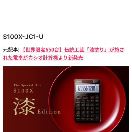
S100X-JC1-U
元記事:
【世界限定650台】伝統工芸「漆塗り」が施さ
れた電卓がカシオ計算機より新発売