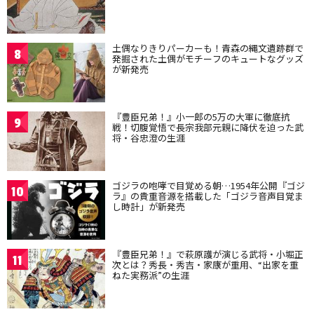
土偶なりきりパーカーも！青森の縄文遺跡群で
8
発掘された土偶がモチーフのキュートなグッズ
が新発売
『豊臣兄弟！』小一郎の5万の大軍に徹底抗
9
戦！切腹覚悟で長宗我部元親に降伏を迫った武
将・谷忠澄の生涯
ゴジラの咆哮で目覚める朝…1954年公開『ゴジ
10
ラ』の貴重音源を搭載した「ゴジラ音声目覚ま
し時計」が新発売
『豊臣兄弟！』で萩原護が演じる武将・小堀正
11
次とは？秀長・秀吉・家康が重用、“出家を重
ねた実務派”の生涯