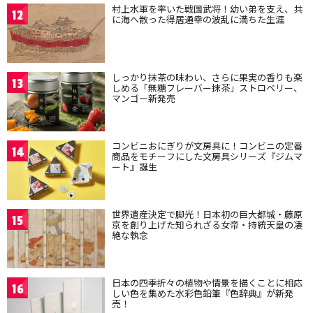
村上水軍を率いた戦国武将！幼い弟を支え、共
12
に海へ散った得居通幸の波乱に満ちた生涯
しっかり抹茶の味わい、さらに果実の香りも楽
13
しめる「無糖フレーバー抹茶」ストロベリー、
マンゴー新発売
コンビニおにぎりが文房具に！コンビニの定番
14
商品をモチーフにした文房具シリーズ『ジムマ
ート』誕生
世界遺産決定で脚光！日本初の巨大都城・藤原
15
京を創り上げた知られざる女帝・持統天皇の凄
絶な執念
日本の四季折々の植物や情景を描くことに相応
16
しい色を集めた水彩色鉛筆『色辞典』が新発
売！