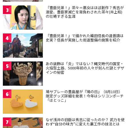
『豊臣兄弟！』茶々＝悪女はほぼ創作？秀吉が
3
溺愛、豊臣家滅亡を背負わされた茶々(井上和)
の壮絶すぎる生涯
『豊臣兄弟！』で描かれた織田信長の道普請は
4
史実？信長が実施した街道整備の施策を紹介
あの装飾は「炎」ではない？縄文時代の国宝・
5
火焔型土器、5000年前の人々が刻んだ謎とデザ
インの秘密
鳩サブレーの豊島屋が『鳩の日』（8月10日）
6
限定グッズ詳細を発表！今年はシリコンポーチ
「はとっこ」
なぜ浅井の旧臣は秀吉に従ったのか？ 武力を使
7
わず“自分の味方”に変えた裏工作の技法とは