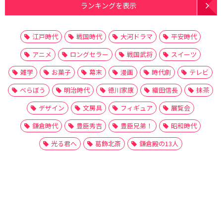
ランキングを表示
江戸時代
戦国時代
大河ドラマ
平安時代
アニメ
ロングセラー
戦国武将
スイーツ
雑学
お菓子
幕末
漫画
時代劇
テレビ
べらぼう
明治時代
徳川家康
織田信長
抹茶
デザイン
文房具
フィギュア
展覧会
鎌倉時代
豊臣秀吉
豊臣兄弟！
昭和時代
光る君へ
葛飾北斎
鎌倉殿の13人