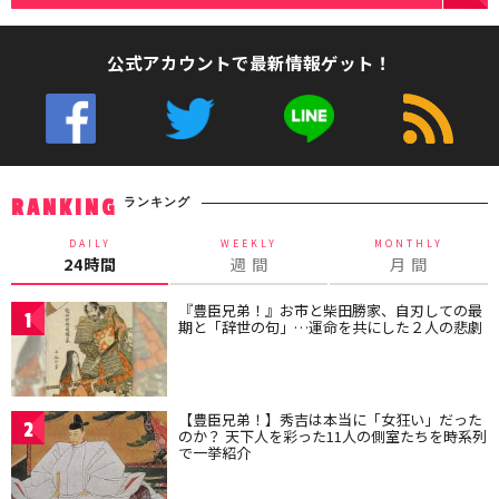
公式アカウントで最新情報ゲット！
ランキング
RANKING
DAILY
WEEKLY
MONTHLY
24時間
週 間
月 間
『豊臣兄弟！』お市と柴田勝家、自刃しての最
1
期と「辞世の句」…運命を共にした２人の悲劇
【豊臣兄弟！】秀吉は本当に「女狂い」だった
2
のか？ 天下人を彩った11人の側室たちを時系列
で一挙紹介