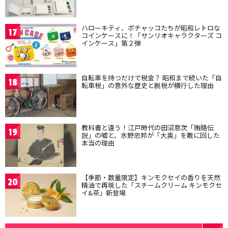
ハローキティ、ポチャッコたちが昭和レトロな
17
コインケースに！「サンリオキャラクターズ コ
インケース」第２弾
自転車を持つだけで税金？ 昭和まで続いた「自
18
転車税」の意外な歴史と脱税が横行した理由
教科書と違う！江戸時代の田沼意次「賄賂伝
19
説」の嘘と、水野忠邦が「大奥」を敵に回した
本当の理由
【季節・数量限定】キンモクセイの香りを天然
20
精油で再現した「スチームクリーム キンモクセ
イ&茶」新登場