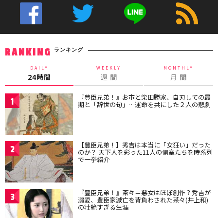
ランキング
RANKING
DAILY
WEEKLY
MONTHLY
24時間
週 間
月 間
『豊臣兄弟！』お市と柴田勝家、自刃しての最
1
期と「辞世の句」…運命を共にした２人の悲劇
【豊臣兄弟！】秀吉は本当に「女狂い」だった
2
のか？ 天下人を彩った11人の側室たちを時系列
で一挙紹介
『豊臣兄弟！』茶々＝悪女はほぼ創作？秀吉が
3
溺愛、豊臣家滅亡を背負わされた茶々(井上和)
の壮絶すぎる生涯