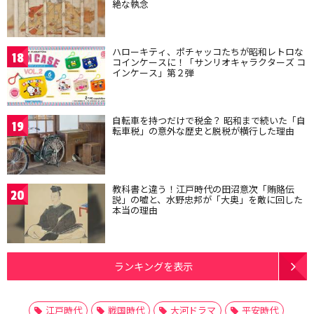
絶な執念
ハローキティ、ポチャッコたちが昭和レトロな
18
コインケースに！「サンリオキャラクターズ コ
インケース」第２弾
自転車を持つだけで税金？ 昭和まで続いた「自
19
転車税」の意外な歴史と脱税が横行した理由
教科書と違う！江戸時代の田沼意次「賄賂伝
20
説」の嘘と、水野忠邦が「大奥」を敵に回した
本当の理由
ランキングを表示
江戸時代
戦国時代
大河ドラマ
平安時代