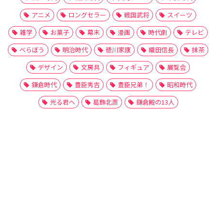
アニメ
ロングセラー
戦国武将
スイーツ
雑学
お菓子
幕末
漫画
時代劇
テレビ
べらぼう
明治時代
徳川家康
織田信長
抹茶
デザイン
文房具
フィギュア
展覧会
鎌倉時代
豊臣秀吉
豊臣兄弟！
昭和時代
光る君へ
葛飾北斎
鎌倉殿の13人