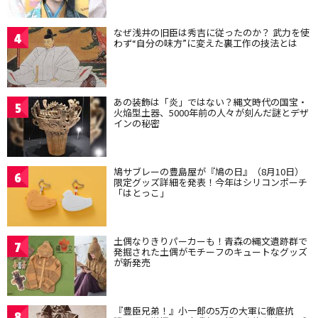
なぜ浅井の旧臣は秀吉に従ったのか？ 武力を使
4
わず“自分の味方”に変えた裏工作の技法とは
あの装飾は「炎」ではない？縄文時代の国宝・
5
火焔型土器、5000年前の人々が刻んだ謎とデザ
インの秘密
鳩サブレーの豊島屋が『鳩の日』（8月10日）
6
限定グッズ詳細を発表！今年はシリコンポーチ
「はとっこ」
土偶なりきりパーカーも！青森の縄文遺跡群で
7
発掘された土偶がモチーフのキュートなグッズ
が新発売
『豊臣兄弟！』小一郎の5万の大軍に徹底抗
8