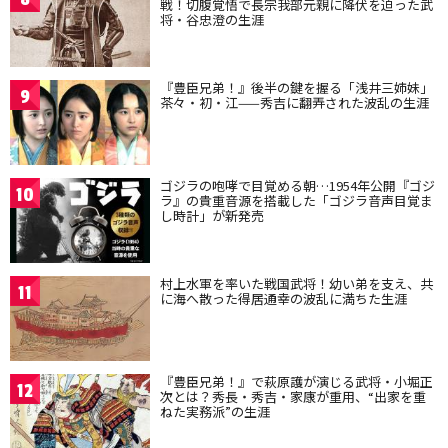
戦！切腹覚悟で長宗我部元親に降伏を迫った武
将・谷忠澄の生涯
『豊臣兄弟！』後半の鍵を握る「浅井三姉妹」
9
茶々・初・江——秀吉に翻弄された波乱の生涯
ゴジラの咆哮で目覚める朝…1954年公開『ゴジ
10
ラ』の貴重音源を搭載した「ゴジラ音声目覚ま
し時計」が新発売
村上水軍を率いた戦国武将！幼い弟を支え、共
11
に海へ散った得居通幸の波乱に満ちた生涯
『豊臣兄弟！』で萩原護が演じる武将・小堀正
12
次とは？秀長・秀吉・家康が重用、“出家を重
ねた実務派”の生涯