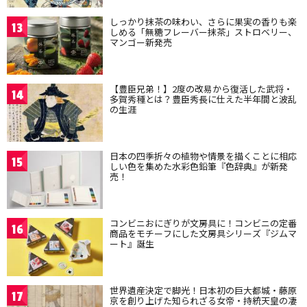
しっかり抹茶の味わい、さらに果実の香りも楽
13
しめる「無糖フレーバー抹茶」ストロベリー、
マンゴー新発売
【豊臣兄弟！】2度の改易から復活した武将・
14
多賀秀種とは？豊臣秀長に仕えた半年間と波乱
の生涯
日本の四季折々の植物や情景を描くことに相応
15
しい色を集めた水彩色鉛筆『色辞典』が新発
売！
コンビニおにぎりが文房具に！コンビニの定番
16
商品をモチーフにした文房具シリーズ『ジムマ
ート』誕生
世界遺産決定で脚光！日本初の巨大都城・藤原
17
京を創り上げた知られざる女帝・持統天皇の凄