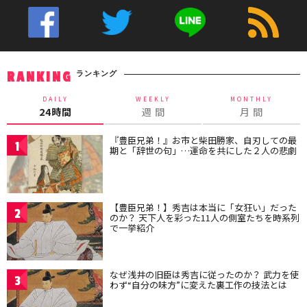
ランキング
RANKING
DAILY
WEEKLY
MONTHLY
24時間
週 間
月 間
『豊臣兄弟！』お市と柴田勝家、自刃しての最
1
期と「辞世の句」…運命を共にした２人の悲劇
【豊臣兄弟！】秀吉は本当に「女狂い」だった
2
のか？ 天下人を彩った11人の側室たちを時系列
で一挙紹介
なぜ浅井の旧臣は秀吉に従ったのか？ 武力を使
3
わず“自分の味方”に変えた裏工作の技法とは