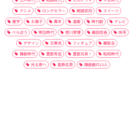
アニメ
ロングセラー
戦国武将
スイーツ
雑学
お菓子
幕末
漫画
時代劇
テレビ
べらぼう
明治時代
徳川家康
織田信長
抹茶
デザイン
文房具
フィギュア
展覧会
鎌倉時代
豊臣秀吉
豊臣兄弟！
昭和時代
光る君へ
葛飾北斎
鎌倉殿の13人