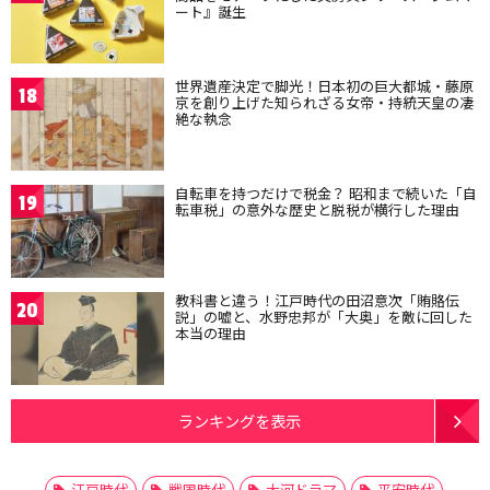
ート』誕生
世界遺産決定で脚光！日本初の巨大都城・藤原
18
京を創り上げた知られざる女帝・持統天皇の凄
絶な執念
自転車を持つだけで税金？ 昭和まで続いた「自
19
転車税」の意外な歴史と脱税が横行した理由
教科書と違う！江戸時代の田沼意次「賄賂伝
20
説」の嘘と、水野忠邦が「大奥」を敵に回した
本当の理由
ランキングを表示
江戸時代
戦国時代
大河ドラマ
平安時代