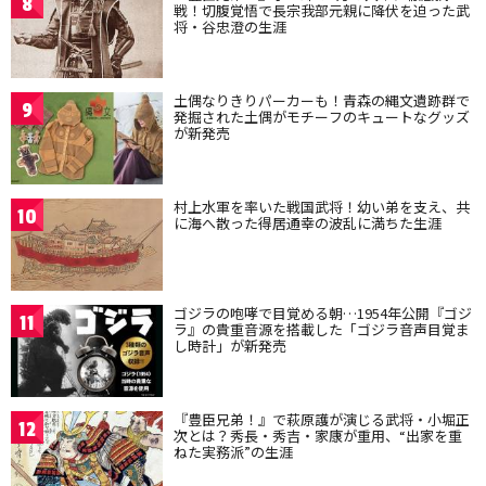
8
戦！切腹覚悟で長宗我部元親に降伏を迫った武
将・谷忠澄の生涯
土偶なりきりパーカーも！青森の縄文遺跡群で
9
発掘された土偶がモチーフのキュートなグッズ
が新発売
村上水軍を率いた戦国武将！幼い弟を支え、共
10
に海へ散った得居通幸の波乱に満ちた生涯
ゴジラの咆哮で目覚める朝…1954年公開『ゴジ
11
ラ』の貴重音源を搭載した「ゴジラ音声目覚ま
し時計」が新発売
『豊臣兄弟！』で萩原護が演じる武将・小堀正
12
次とは？秀長・秀吉・家康が重用、“出家を重
ねた実務派”の生涯