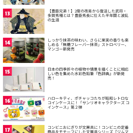
【豊臣兄弟！】2度の改易から復活した武将・
13
多賀秀種とは？豊臣秀長に仕えた半年間と波乱
の生涯
しっかり抹茶の味わい、さらに果実の香りも楽
14
しめる「無糖フレーバー抹茶」ストロベリー、
マンゴー新発売
日本の四季折々の植物や情景を描くことに相応
15
しい色を集めた水彩色鉛筆『色辞典』が新発
売！
ハローキティ、ポチャッコたちが昭和レトロな
16
コインケースに！「サンリオキャラクターズ コ
インケース」第２弾
コンビニおにぎりが文房具に！コンビニの定番
17
商品をモチーフにした文房具シリーズ『ジムマ