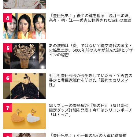
『豊臣兄弟！』後半の鍵を握る「浅井三姉妹」
4
茶々・初・江——秀吉に翻弄された波乱の生涯
あの装飾は「炎」ではない？縄文時代の国宝・
5
火焔型土器、5000年前の人々が刻んだ謎とデザ
インの秘密
もしも豊臣秀長が長生きしていたら…？秀吉の
6
暴走と豊臣家滅亡を防げた「最強のカリスマ
性」
鳩サブレーの豊島屋が『鳩の日』（8月10日）
7
限定グッズ詳細を発表！今年はシリコンポーチ
「はとっこ」
『豊臣兄弟！』小一郎の5万の大軍に徹底抗