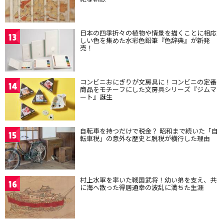
日本の四季折々の植物や情景を描くことに相応
13
しい色を集めた水彩色鉛筆『色辞典』が新発
売！
コンビニおにぎりが文房具に！コンビニの定番
14
商品をモチーフにした文房具シリーズ『ジムマ
ート』誕生
自転車を持つだけで税金？ 昭和まで続いた「自
15
転車税」の意外な歴史と脱税が横行した理由
村上水軍を率いた戦国武将！幼い弟を支え、共
16
に海へ散った得居通幸の波乱に満ちた生涯