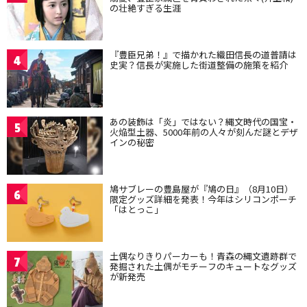
の壮絶すぎる生涯
『豊臣兄弟！』で描かれた織田信長の道普請は
4
史実？信長が実施した街道整備の施策を紹介
あの装飾は「炎」ではない？縄文時代の国宝・
5
火焔型土器、5000年前の人々が刻んだ謎とデザ
インの秘密
鳩サブレーの豊島屋が『鳩の日』（8月10日）
6
限定グッズ詳細を発表！今年はシリコンポーチ
「はとっこ」
土偶なりきりパーカーも！青森の縄文遺跡群で
7
発掘された土偶がモチーフのキュートなグッズ
が新発売