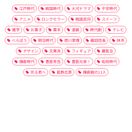
江戸時代
戦国時代
大河ドラマ
平安時代
アニメ
ロングセラー
戦国武将
スイーツ
雑学
お菓子
幕末
漫画
時代劇
テレビ
べらぼう
明治時代
徳川家康
織田信長
抹茶
デザイン
文房具
フィギュア
展覧会
鎌倉時代
豊臣秀吉
豊臣兄弟！
昭和時代
光る君へ
葛飾北斎
鎌倉殿の13人