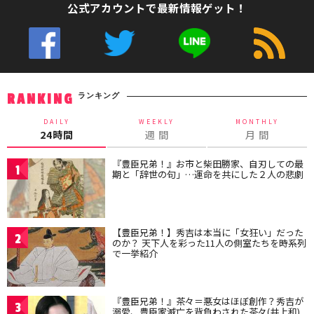
公式アカウントで最新情報ゲット！
ランキング
RANKING
DAILY
WEEKLY
MONTHLY
24時間
週 間
月 間
『豊臣兄弟！』お市と柴田勝家、自刃しての最
1
期と「辞世の句」…運命を共にした２人の悲劇
【豊臣兄弟！】秀吉は本当に「女狂い」だった
2
のか？ 天下人を彩った11人の側室たちを時系列
で一挙紹介
『豊臣兄弟！』茶々＝悪女はほぼ創作？秀吉が
3
溺愛、豊臣家滅亡を背負わされた茶々(井上和)