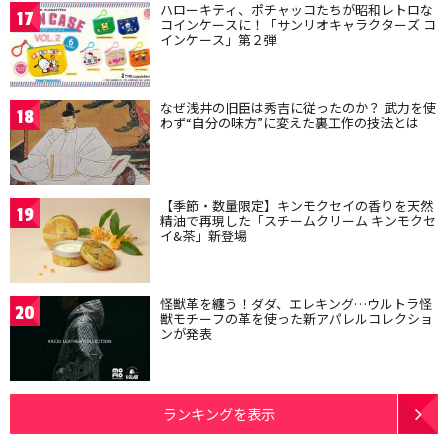
ハローキティ、ポチャッコたちが昭和レトロな
17
コインケースに！「サンリオキャラクターズ コ
インケース」第２弾
なぜ浅井の旧臣は秀吉に従ったのか？ 武力を使
18
わず“自分の味方”に変えた裏工作の技法とは
【季節・数量限定】キンモクセイの香りを天然
19
精油で再現した「スチームクリーム キンモクセ
イ&茶」新登場
怪獣革を纏う！ダダ、エレキング…ウルトラ怪
20
獣モチーフの革を使った新アパレルコレクショ
ンが発表
ランキングを表示