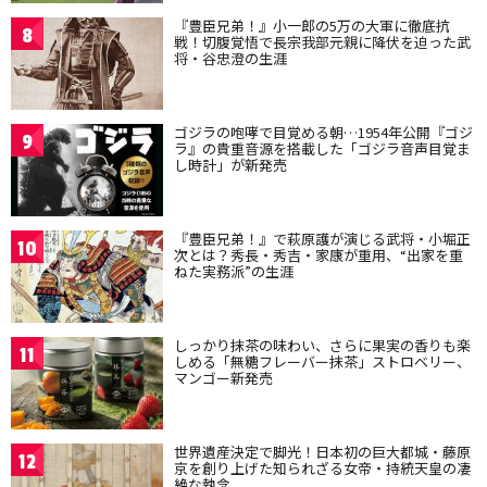
『豊臣兄弟！』小一郎の5万の大軍に徹底抗
8
戦！切腹覚悟で長宗我部元親に降伏を迫った武
将・谷忠澄の生涯
ゴジラの咆哮で目覚める朝…1954年公開『ゴジ
9
ラ』の貴重音源を搭載した「ゴジラ音声目覚ま
し時計」が新発売
『豊臣兄弟！』で萩原護が演じる武将・小堀正
10
次とは？秀長・秀吉・家康が重用、“出家を重
ねた実務派”の生涯
しっかり抹茶の味わい、さらに果実の香りも楽
11
しめる「無糖フレーバー抹茶」ストロベリー、
マンゴー新発売
世界遺産決定で脚光！日本初の巨大都城・藤原
12
京を創り上げた知られざる女帝・持統天皇の凄
絶な執念