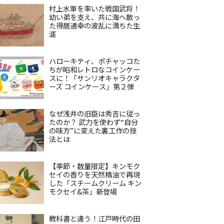
村上水軍を率いた戦国武将！
幼い弟を支え、共に海へ散っ
た得居通幸の波乱に満ちた生
涯
ハローキティ、ポチャッコた
ちが昭和レトロなコインケー
スに！「サンリオキャラクタ
ーズ コインケース」第２弾
なぜ浅井の旧臣は秀吉に従っ
たのか？ 武力を使わず“自分
の味方”に変えた裏工作の技
法とは
【季節・数量限定】キンモク
セイの香りを天然精油で再現
した「スチームクリーム キン
モクセイ&茶」新登場
教科書と違う！江戸時代の田