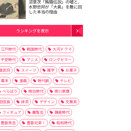
沼意次「賄賂伝説」の嘘と、
水野忠邦が「大奥」を敵に回
した本当の理由
ランキングを表示
江戸時代
戦国時代
大河ドラマ
平安時代
アニメ
ロングセラー
国武将
スイーツ
雑学
お菓子
幕末
漫画
時代劇
テレビ
べらぼう
明治時代
徳川家康
田信長
抹茶
デザイン
文房具
フィギュア
展覧会
鎌倉時代
豊臣秀吉
豊臣兄弟！
昭和時代