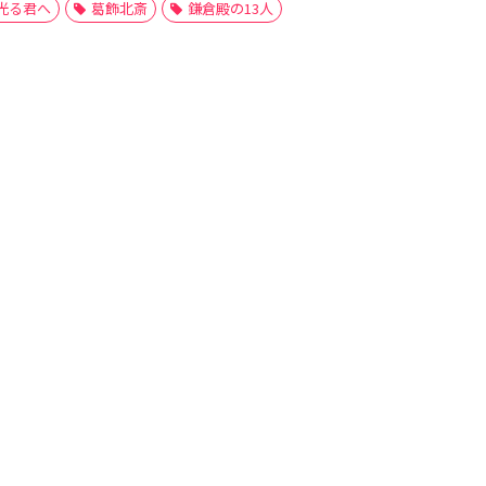
光る君へ
葛飾北斎
鎌倉殿の13人