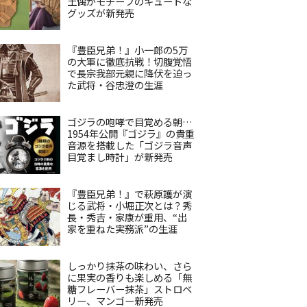
土偶がモチーフのキュートな
グッズが新発売
『豊臣兄弟！』小一郎の5万
の大軍に徹底抗戦！切腹覚悟
で長宗我部元親に降伏を迫っ
た武将・谷忠澄の生涯
ゴジラの咆哮で目覚める朝…
1954年公開『ゴジラ』の貴重
音源を搭載した「ゴジラ音声
目覚まし時計」が新発売
『豊臣兄弟！』で萩原護が演
じる武将・小堀正次とは？秀
長・秀吉・家康が重用、“出
家を重ねた実務派”の生涯
しっかり抹茶の味わい、さら
に果実の香りも楽しめる「無
糖フレーバー抹茶」ストロベ
リー、マンゴー新発売