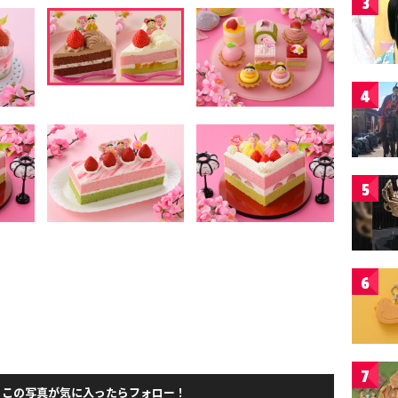
3
4
5
6
7
この写真が気に入ったらフォロー！