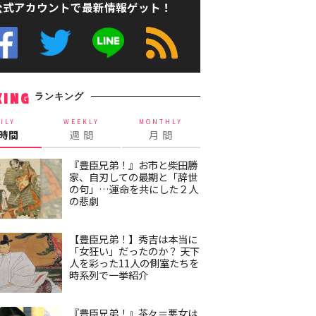
公式アカウントで最新情報ゲット！
ランキング
KING
ILY
WEEKLY
MONTHLY
4時間
週 間
月 間
『豊臣兄弟！』お市と柴田勝
家、自刃しての最期と「辞世
の句」…運命を共にした２人
の悲劇
【豊臣兄弟！】秀吉は本当に
「女狂い」だったのか？ 天下
人を彩った11人の側室たちを
時系列で一挙紹介
『豊臣兄弟！』茶々＝悪女は