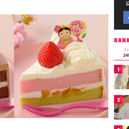
RAN
DA
2
1
2