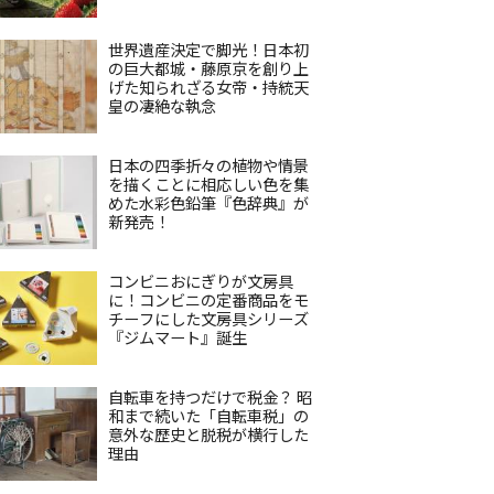
世界遺産決定で脚光！日本初
の巨大都城・藤原京を創り上
げた知られざる女帝・持統天
皇の凄絶な執念
日本の四季折々の植物や情景
を描くことに相応しい色を集
めた水彩色鉛筆『色辞典』が
新発売！
コンビニおにぎりが文房具
に！コンビニの定番商品をモ
チーフにした文房具シリーズ
『ジムマート』誕生
自転車を持つだけで税金？ 昭
和まで続いた「自転車税」の
意外な歴史と脱税が横行した
理由