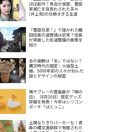
ほぼ創作？秀吉が溺愛、豊臣
家滅亡を背負わされた茶々
(井上和)の壮絶すぎる生涯
『豊臣兄弟！』で描かれた織
田信長の道普請は史実？信長
が実施した街道整備の施策を
紹介
あの装飾は「炎」ではない？
縄文時代の国宝・火焔型土
器、5000年前の人々が刻んだ
謎とデザインの秘密
鳩サブレーの豊島屋が『鳩の
日』（8月10日）限定グッズ
詳細を発表！今年はシリコン
ポーチ「はとっこ」
土偶なりきりパーカーも！青
森の縄文遺跡群で発掘された