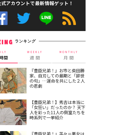
公式アカウントで最新情報ゲット！
ランキング
KING
ILY
WEEKLY
MONTHLY
4時間
週 間
月 間
『豊臣兄弟！』お市と柴田勝
家、自刃しての最期と「辞世
の句」…運命を共にした２人
の悲劇
【豊臣兄弟！】秀吉は本当に
「女狂い」だったのか？ 天下
人を彩った11人の側室たちを
時系列で一挙紹介
『豊臣兄弟！』茶々＝悪女は