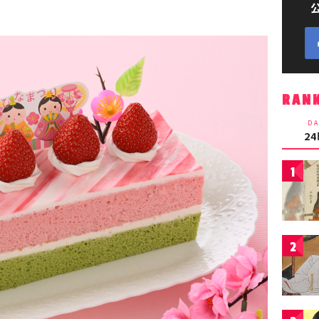
RAN
DA
2
1
2