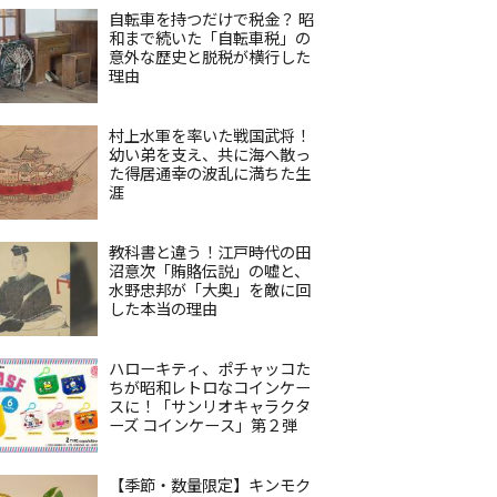
自転車を持つだけで税金？ 昭
和まで続いた「自転車税」の
意外な歴史と脱税が横行した
理由
村上水軍を率いた戦国武将！
幼い弟を支え、共に海へ散っ
た得居通幸の波乱に満ちた生
涯
教科書と違う！江戸時代の田
沼意次「賄賂伝説」の嘘と、
水野忠邦が「大奥」を敵に回
した本当の理由
ハローキティ、ポチャッコた
ちが昭和レトロなコインケー
スに！「サンリオキャラクタ
ーズ コインケース」第２弾
【季節・数量限定】キンモク