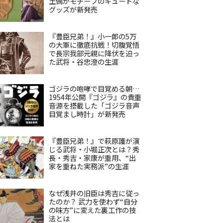
土偶がモチーフのキュートな
グッズが新発売
『豊臣兄弟！』小一郎の5万
の大軍に徹底抗戦！切腹覚悟
で長宗我部元親に降伏を迫っ
た武将・谷忠澄の生涯
ゴジラの咆哮で目覚める朝…
1954年公開『ゴジラ』の貴重
音源を搭載した「ゴジラ音声
目覚まし時計」が新発売
『豊臣兄弟！』で萩原護が演
じる武将・小堀正次とは？秀
長・秀吉・家康が重用、“出
家を重ねた実務派”の生涯
なぜ浅井の旧臣は秀吉に従っ
たのか？ 武力を使わず“自分
の味方”に変えた裏工作の技
法とは