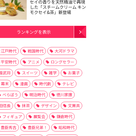
セイの香りを天然精油で再現
した「スチームクリーム キン
モクセイ&茶」新登場
ランキングを表示
江戸時代
戦国時代
大河ドラマ
平安時代
アニメ
ロングセラー
国武将
スイーツ
雑学
お菓子
幕末
漫画
時代劇
テレビ
べらぼう
明治時代
徳川家康
田信長
抹茶
デザイン
文房具
フィギュア
展覧会
鎌倉時代
豊臣秀吉
豊臣兄弟！
昭和時代