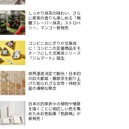
しっかり抹茶の味わい、さら
に果実の香りも楽しめる「無
糖フレーバー抹茶」ストロベ
リー、マンゴー新発売
コンビニおにぎりが文房具
に！コンビニの定番商品をモ
チーフにした文房具シリーズ
『ジムマート』誕生
世界遺産決定で脚光！日本初
の巨大都城・藤原京を創り上
げた知られざる女帝・持統天
皇の凄絶な執念
日本の四季折々の植物や情景
を描くことに相応しい色を集
めた水彩色鉛筆『色辞典』が
新発売！