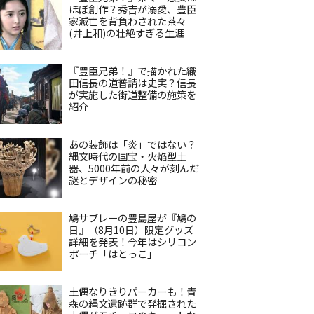
ほぼ創作？秀吉が溺愛、豊臣
家滅亡を背負わされた茶々
(井上和)の壮絶すぎる生涯
『豊臣兄弟！』で描かれた織
田信長の道普請は史実？信長
が実施した街道整備の施策を
紹介
あの装飾は「炎」ではない？
縄文時代の国宝・火焔型土
器、5000年前の人々が刻んだ
謎とデザインの秘密
鳩サブレーの豊島屋が『鳩の
日』（8月10日）限定グッズ
詳細を発表！今年はシリコン
ポーチ「はとっこ」
土偶なりきりパーカーも！青
森の縄文遺跡群で発掘された