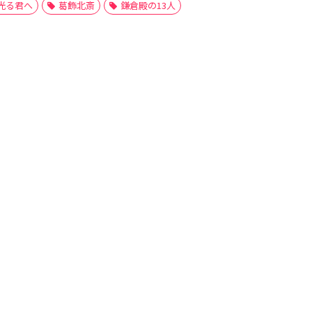
光る君へ
葛飾北斎
鎌倉殿の13人