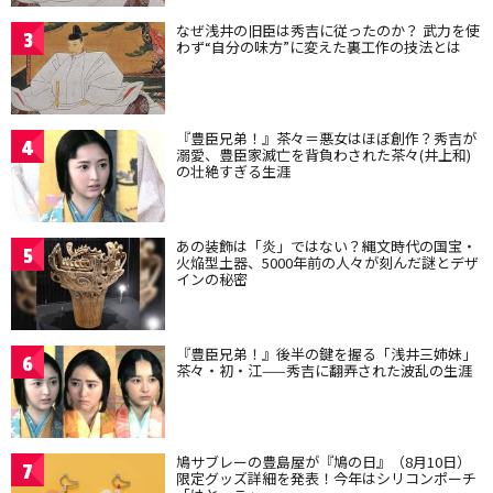
なぜ浅井の旧臣は秀吉に従ったのか？ 武力を使
3
わず“自分の味方”に変えた裏工作の技法とは
『豊臣兄弟！』茶々＝悪女はほぼ創作？秀吉が
4
溺愛、豊臣家滅亡を背負わされた茶々(井上和)
の壮絶すぎる生涯
あの装飾は「炎」ではない？縄文時代の国宝・
5
火焔型土器、5000年前の人々が刻んだ謎とデザ
インの秘密
『豊臣兄弟！』後半の鍵を握る「浅井三姉妹」
6
茶々・初・江——秀吉に翻弄された波乱の生涯
鳩サブレーの豊島屋が『鳩の日』（8月10日）
7
限定グッズ詳細を発表！今年はシリコンポーチ