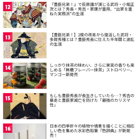
『豊臣兄弟！』で萩原護が演じる武将・小堀正
12
次とは？秀長・秀吉・家康が重用、“出家を重
ねた実務派”の生涯
【豊臣兄弟！】2度の改易から復活した武将・
13
多賀秀種とは？豊臣秀長に仕えた半年間と波乱
の生涯
しっかり抹茶の味わい、さらに果実の香りも楽
14
しめる「無糖フレーバー抹茶」ストロベリー、
マンゴー新発売
もしも豊臣秀長が長生きしていたら…？秀吉の
15
暴走と豊臣家滅亡を防げた「最強のカリスマ
性」
日本の四季折々の植物や情景を描くことに相応
16
しい色を集めた水彩色鉛筆『色辞典』が新発
売！