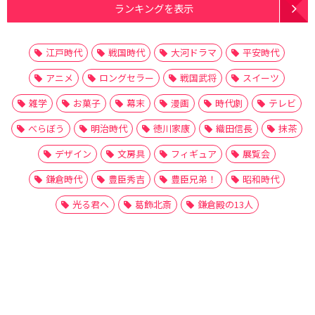
ランキングを表示
江戸時代
戦国時代
大河ドラマ
平安時代
アニメ
ロングセラー
戦国武将
スイーツ
雑学
お菓子
幕末
漫画
時代劇
テレビ
べらぼう
明治時代
徳川家康
織田信長
抹茶
デザイン
文房具
フィギュア
展覧会
鎌倉時代
豊臣秀吉
豊臣兄弟！
昭和時代
光る君へ
葛飾北斎
鎌倉殿の13人