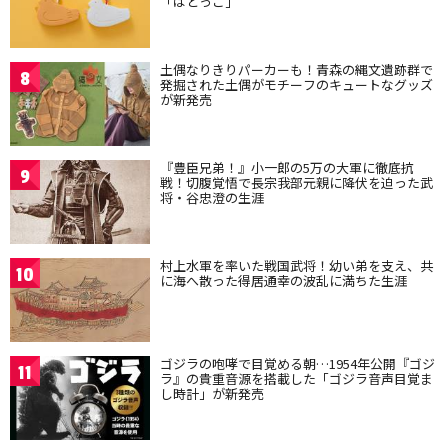
「はとっこ」
土偶なりきりパーカーも！青森の縄文遺跡群で
8
発掘された土偶がモチーフのキュートなグッズ
が新発売
『豊臣兄弟！』小一郎の5万の大軍に徹底抗
9
戦！切腹覚悟で長宗我部元親に降伏を迫った武
将・谷忠澄の生涯
村上水軍を率いた戦国武将！幼い弟を支え、共
10
に海へ散った得居通幸の波乱に満ちた生涯
ゴジラの咆哮で目覚める朝…1954年公開『ゴジ
11
ラ』の貴重音源を搭載した「ゴジラ音声目覚ま
し時計」が新発売