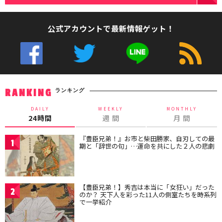
公式アカウントで最新情報ゲット！
ランキング
RANKING
DAILY
WEEKLY
MONTHLY
24時間
週 間
月 間
『豊臣兄弟！』お市と柴田勝家、自刃しての最
1
期と「辞世の句」…運命を共にした２人の悲劇
【豊臣兄弟！】秀吉は本当に「女狂い」だった
2
のか？ 天下人を彩った11人の側室たちを時系列
で一挙紹介