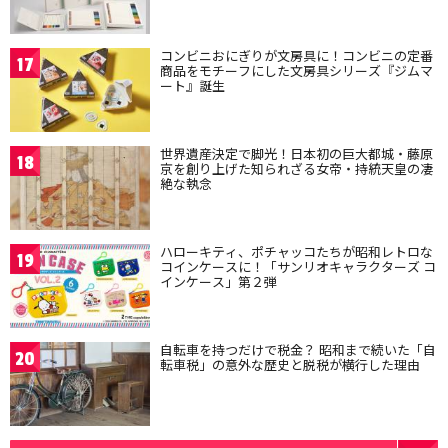
コンビニおにぎりが文房具に！コンビニの定番
17
商品をモチーフにした文房具シリーズ『ジムマ
ート』誕生
世界遺産決定で脚光！日本初の巨大都城・藤原
18
京を創り上げた知られざる女帝・持統天皇の凄
絶な執念
ハローキティ、ポチャッコたちが昭和レトロな
19
コインケースに！「サンリオキャラクターズ コ
インケース」第２弾
自転車を持つだけで税金？ 昭和まで続いた「自
20
転車税」の意外な歴史と脱税が横行した理由