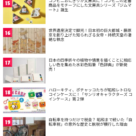
コンビニおにぎりが文房具に！コンビニの定番
15
商品をモチーフにした文房具シリーズ『ジムマ
ート』誕生
世界遺産決定で脚光！日本初の巨大都城・藤原
16
京を創り上げた知られざる女帝・持統天皇の凄
絶な執念
日本の四季折々の植物や情景を描くことに相応
17
しい色を集めた水彩色鉛筆『色辞典』が新発
売！
ハローキティ、ポチャッコたちが昭和レトロな
18
コインケースに！「サンリオキャラクターズ コ
インケース」第２弾
自転車を持つだけで税金？ 昭和まで続いた「自
19
転車税」の意外な歴史と脱税が横行した理由