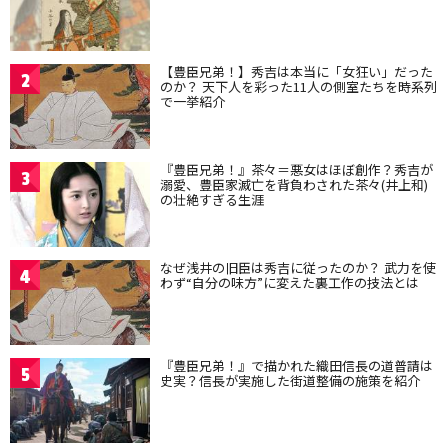
【豊臣兄弟！】秀吉は本当に「女狂い」だった
2
のか？ 天下人を彩った11人の側室たちを時系列
で一挙紹介
『豊臣兄弟！』茶々＝悪女はほぼ創作？秀吉が
3
溺愛、豊臣家滅亡を背負わされた茶々(井上和)
の壮絶すぎる生涯
なぜ浅井の旧臣は秀吉に従ったのか？ 武力を使
4
わず“自分の味方”に変えた裏工作の技法とは
『豊臣兄弟！』で描かれた織田信長の道普請は
5
史実？信長が実施した街道整備の施策を紹介