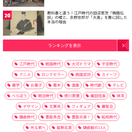
教科書と違う！江戸時代の田沼意次「賄賂伝
20
説」の嘘と、水野忠邦が「大奥」を敵に回した
本当の理由
ランキングを表示
江戸時代
戦国時代
大河ドラマ
平安時代
アニメ
ロングセラー
戦国武将
スイーツ
雑学
お菓子
幕末
漫画
時代劇
テレビ
べらぼう
明治時代
徳川家康
織田信長
抹茶
デザイン
文房具
フィギュア
展覧会
鎌倉時代
豊臣秀吉
豊臣兄弟！
昭和時代
光る君へ
葛飾北斎
鎌倉殿の13人