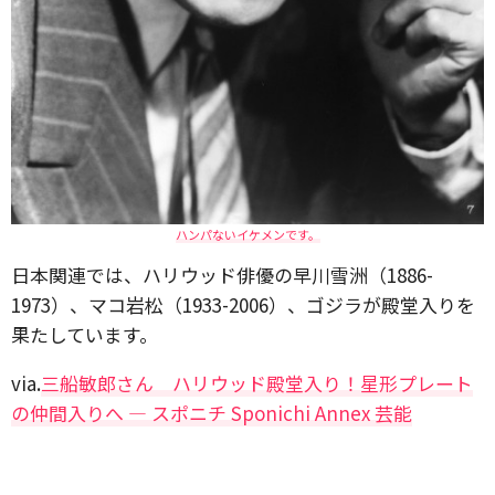
ハンパないイケメンです。
日本関連では、ハリウッド俳優の早川雪洲（1886-
1973）、マコ岩松（1933-2006）、ゴジラが殿堂入りを
果たしています。
via.
三船敏郎さん ハリウッド殿堂入り！星形プレート
の仲間入りへ ― スポニチ Sponichi Annex 芸能