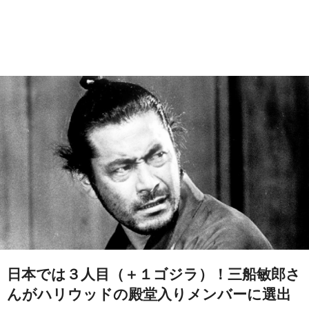
日本では３人目（＋１ゴジラ）！三船敏郎さ
んがハリウッドの殿堂入りメンバーに選出