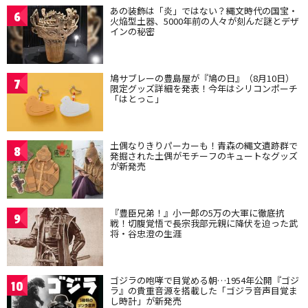
あの装飾は「炎」ではない？縄文時代の国宝・
6
火焔型土器、5000年前の人々が刻んだ謎とデザ
インの秘密
鳩サブレーの豊島屋が『鳩の日』（8月10日）
7
限定グッズ詳細を発表！今年はシリコンポーチ
「はとっこ」
土偶なりきりパーカーも！青森の縄文遺跡群で
8
発掘された土偶がモチーフのキュートなグッズ
が新発売
『豊臣兄弟！』小一郎の5万の大軍に徹底抗
9
戦！切腹覚悟で長宗我部元親に降伏を迫った武
将・谷忠澄の生涯
ゴジラの咆哮で目覚める朝…1954年公開『ゴジ
10
ラ』の貴重音源を搭載した「ゴジラ音声目覚ま
し時計」が新発売