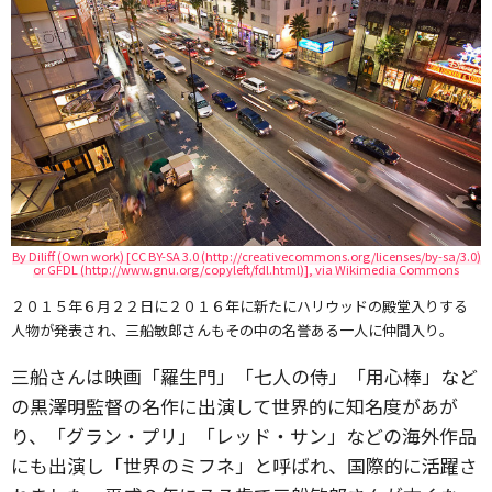
By Diliff (Own work) [CC BY-SA 3.0 (http://creativecommons.org/licenses/by-sa/3.0)
or GFDL (http://www.gnu.org/copyleft/fdl.html)], via Wikimedia Commons
２０１５年６月２２日に２０１６年に新たにハリウッドの殿堂入りする
人物が発表され、三船敏郎さんもその中の名誉ある一人に仲間入り。
三船さんは映画「羅生門」「七人の侍」「用心棒」など
の黒澤明監督の名作に出演して世界的に知名度があが
り、「グラン・プリ」「レッド・サン」などの海外作品
にも出演し「世界のミフネ」と呼ばれ、国際的に活躍さ