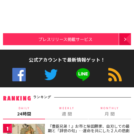
プレスリリース掲載サービス
公式アカウントで最新情報ゲット！
ランキング
RANKING
DAILY
WEEKLY
MONTHLY
24時間
週 間
月 間
『豊臣兄弟！』お市と柴田勝家、自刃しての最
1
期と「辞世の句」…運命を共にした２人の悲劇