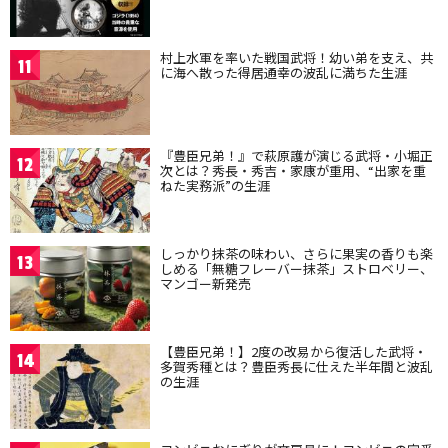
村上水軍を率いた戦国武将！幼い弟を支え、共
11
に海へ散った得居通幸の波乱に満ちた生涯
『豊臣兄弟！』で萩原護が演じる武将・小堀正
12
次とは？秀長・秀吉・家康が重用、“出家を重
ねた実務派”の生涯
しっかり抹茶の味わい、さらに果実の香りも楽
13
しめる「無糖フレーバー抹茶」ストロベリー、
マンゴー新発売
【豊臣兄弟！】2度の改易から復活した武将・
14
多賀秀種とは？豊臣秀長に仕えた半年間と波乱
の生涯