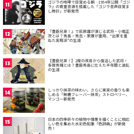
ゴジラの咆哮で目覚める朝…1954年公開『ゴジ
11
ラ』の貴重音源を搭載した「ゴジラ音声目覚ま
し時計」が新発売
『豊臣兄弟！』で萩原護が演じる武将・小堀正
12
次とは？秀長・秀吉・家康が重用、“出家を重
ねた実務派”の生涯
【豊臣兄弟！】2度の改易から復活した武将・
13
多賀秀種とは？豊臣秀長に仕えた半年間と波乱
の生涯
しっかり抹茶の味わい、さらに果実の香りも楽
14
しめる「無糖フレーバー抹茶」ストロベリー、
マンゴー新発売
日本の四季折々の植物や情景を描くことに相応
15
しい色を集めた水彩色鉛筆『色辞典』が新発
売！