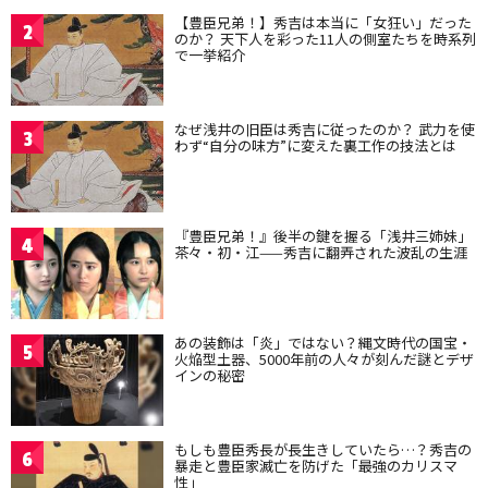
【豊臣兄弟！】秀吉は本当に「女狂い」だった
2
のか？ 天下人を彩った11人の側室たちを時系列
で一挙紹介
なぜ浅井の旧臣は秀吉に従ったのか？ 武力を使
3
わず“自分の味方”に変えた裏工作の技法とは
『豊臣兄弟！』後半の鍵を握る「浅井三姉妹」
4
茶々・初・江——秀吉に翻弄された波乱の生涯
あの装飾は「炎」ではない？縄文時代の国宝・
5
火焔型土器、5000年前の人々が刻んだ謎とデザ
インの秘密
もしも豊臣秀長が長生きしていたら…？秀吉の
6
暴走と豊臣家滅亡を防げた「最強のカリスマ
性」