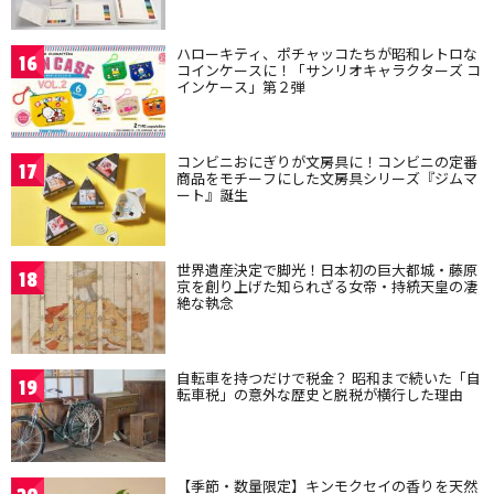
ハローキティ、ポチャッコたちが昭和レトロな
16
コインケースに！「サンリオキャラクターズ コ
インケース」第２弾
コンビニおにぎりが文房具に！コンビニの定番
17
商品をモチーフにした文房具シリーズ『ジムマ
ート』誕生
世界遺産決定で脚光！日本初の巨大都城・藤原
18
京を創り上げた知られざる女帝・持統天皇の凄
絶な執念
自転車を持つだけで税金？ 昭和まで続いた「自
19
転車税」の意外な歴史と脱税が横行した理由
【季節・数量限定】キンモクセイの香りを天然