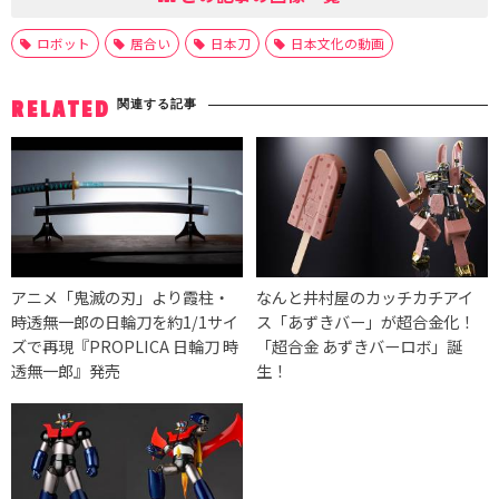
ロボット
居合い
日本刀
日本文化の動画
関連する記事
RELATED
アニメ「鬼滅の刃」より霞柱・
なんと井村屋のカッチカチアイ
時透無一郎の日輪刀を約1/1サイ
ス「あずきバー」が超合金化！
ズで再現『PROPLICA 日輪刀 時
「超合金 あずきバーロボ」誕
透無一郎』発売
生！