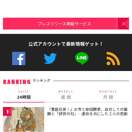
プレスリリース掲載サービス
公式アカウントで最新情報ゲット！
ランキング
RANKING
DAILY
WEEKLY
MONTHLY
24時間
週 間
月 間
『豊臣兄弟！』お市と柴田勝家、自刃しての最
1
期と「辞世の句」…運命を共にした２人の悲劇