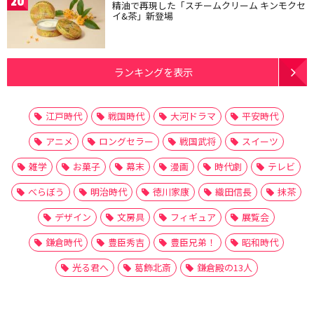
20
精油で再現した「スチームクリーム キンモクセ
イ&茶」新登場
ランキングを表示
江戸時代
戦国時代
大河ドラマ
平安時代
アニメ
ロングセラー
戦国武将
スイーツ
雑学
お菓子
幕末
漫画
時代劇
テレビ
べらぼう
明治時代
徳川家康
織田信長
抹茶
デザイン
文房具
フィギュア
展覧会
鎌倉時代
豊臣秀吉
豊臣兄弟！
昭和時代
光る君へ
葛飾北斎
鎌倉殿の13人