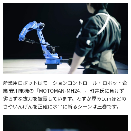
産業用ロボットはモーションコントロール・ロボット企
業 安川電機の「MOTOMAN-MH24」。町井氏に負けず
劣らずな抜刀を披露しています。わずか厚み1cmほどの
さやいんげんを正確に水平に斬るシーンは圧巻です。