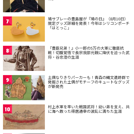
鳩サブレーの豊島屋が『鳩の日』（8月10日）
7
限定グッズ詳細を発表！今年はシリコンポーチ
「はとっこ」
『豊臣兄弟！』小一郎の5万の大軍に徹底抗
8
戦！切腹覚悟で長宗我部元親に降伏を迫った武
将・谷忠澄の生涯
土偶なりきりパーカーも！青森の縄文遺跡群で
9
発掘された土偶がモチーフのキュートなグッズ
が新発売
村上水軍を率いた戦国武将！幼い弟を支え、共
10
に海へ散った得居通幸の波乱に満ちた生涯