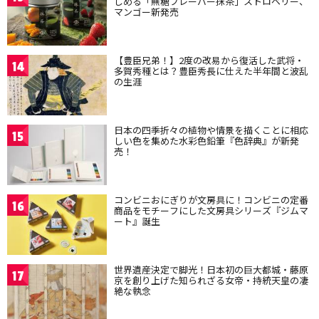
しめる「無糖フレーバー抹茶」ストロベリー、
マンゴー新発売
【豊臣兄弟！】2度の改易から復活した武将・
14
多賀秀種とは？豊臣秀長に仕えた半年間と波乱
の生涯
日本の四季折々の植物や情景を描くことに相応
15
しい色を集めた水彩色鉛筆『色辞典』が新発
売！
コンビニおにぎりが文房具に！コンビニの定番
16
商品をモチーフにした文房具シリーズ『ジムマ
ート』誕生
世界遺産決定で脚光！日本初の巨大都城・藤原
17
京を創り上げた知られざる女帝・持統天皇の凄
絶な執念