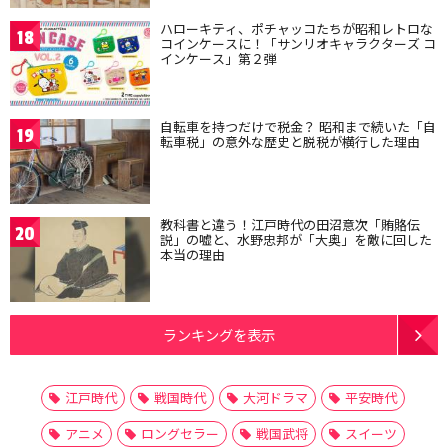
ハローキティ、ポチャッコたちが昭和レトロな
18
コインケースに！「サンリオキャラクターズ コ
インケース」第２弾
自転車を持つだけで税金？ 昭和まで続いた「自
19
転車税」の意外な歴史と脱税が横行した理由
教科書と違う！江戸時代の田沼意次「賄賂伝
20
説」の嘘と、水野忠邦が「大奥」を敵に回した
本当の理由
ランキングを表示
江戸時代
戦国時代
大河ドラマ
平安時代
アニメ
ロングセラー
戦国武将
スイーツ