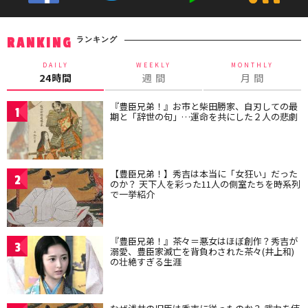
ランキング
RANKING
DAILY
WEEKLY
MONTHLY
24時間
週 間
月 間
『豊臣兄弟！』お市と柴田勝家、自刃しての最
1
期と「辞世の句」…運命を共にした２人の悲劇
【豊臣兄弟！】秀吉は本当に「女狂い」だった
2
のか？ 天下人を彩った11人の側室たちを時系列
で一挙紹介
『豊臣兄弟！』茶々＝悪女はほぼ創作？秀吉が
3
溺愛、豊臣家滅亡を背負わされた茶々(井上和)
の壮絶すぎる生涯