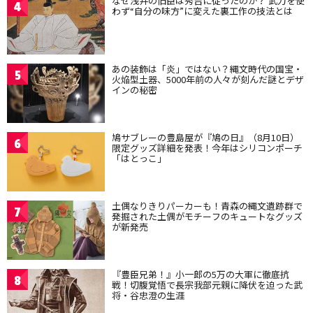
なぜ浅井の旧臣は秀吉に従ったのか？ 武力を使
4
わず“自分の味方”に変えた裏工作の技法とは
あの装飾は「炎」ではない？縄文時代の国宝・
5
火焔型土器、5000年前の人々が刻んだ謎とデザ
インの秘密
鳩サブレーの豊島屋が『鳩の日』（8月10日）
6
限定グッズ詳細を発表！今年はシリコンポーチ
「はとっこ」
土偶なりきりパーカーも！青森の縄文遺跡群で
7
発掘された土偶がモチーフのキュートなグッズ
が新発売
『豊臣兄弟！』小一郎の5万の大軍に徹底抗
8
戦！切腹覚悟で長宗我部元親に降伏を迫った武
将・谷忠澄の生涯