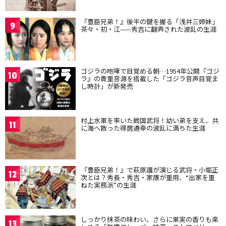
『豊臣兄弟！』後半の鍵を握る「浅井三姉妹」
9
茶々・初・江——秀吉に翻弄された波乱の生涯
ゴジラの咆哮で目覚める朝…1954年公開『ゴジ
10
ラ』の貴重音源を搭載した「ゴジラ音声目覚ま
し時計」が新発売
村上水軍を率いた戦国武将！幼い弟を支え、共
11
に海へ散った得居通幸の波乱に満ちた生涯
『豊臣兄弟！』で萩原護が演じる武将・小堀正
12
次とは？秀長・秀吉・家康が重用、“出家を重
ねた実務派”の生涯
しっかり抹茶の味わい、さらに果実の香りも楽
13