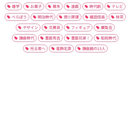
雑学
お菓子
幕末
漫画
時代劇
テレビ
べらぼう
明治時代
徳川家康
織田信長
抹茶
デザイン
文房具
フィギュア
展覧会
鎌倉時代
豊臣秀吉
豊臣兄弟！
昭和時代
光る君へ
葛飾北斎
鎌倉殿の13人