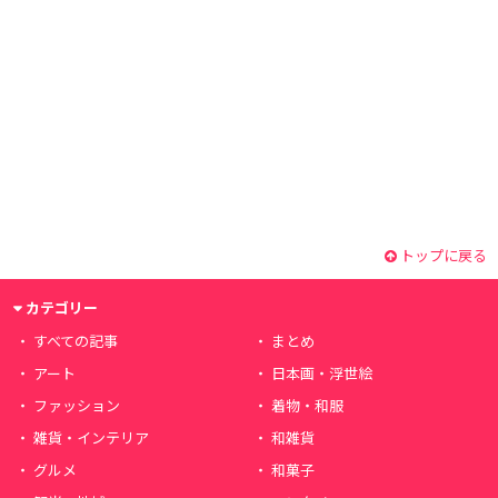
トップに戻る
カテゴリー
すべての記事
まとめ
アート
日本画・浮世絵
ファッション
着物・和服
雑貨・インテリア
和雑貨
グルメ
和菓子