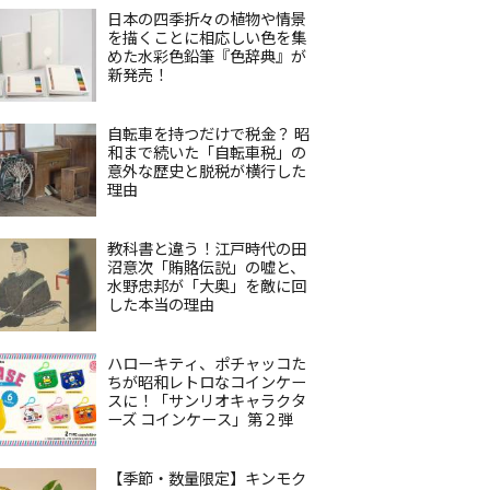
日本の四季折々の植物や情景
を描くことに相応しい色を集
めた水彩色鉛筆『色辞典』が
新発売！
自転車を持つだけで税金？ 昭
和まで続いた「自転車税」の
意外な歴史と脱税が横行した
理由
教科書と違う！江戸時代の田
沼意次「賄賂伝説」の嘘と、
水野忠邦が「大奥」を敵に回
した本当の理由
ハローキティ、ポチャッコた
ちが昭和レトロなコインケー
スに！「サンリオキャラクタ
ーズ コインケース」第２弾
【季節・数量限定】キンモク