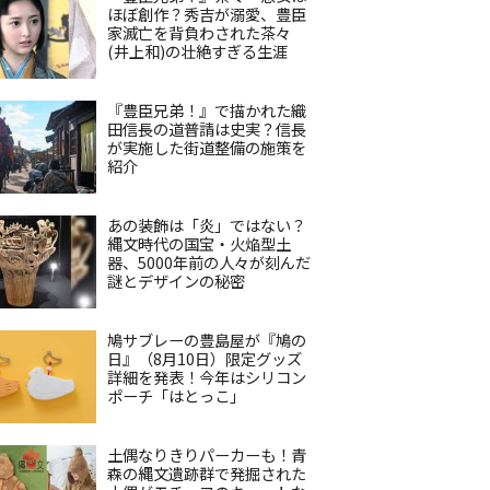
ほぼ創作？秀吉が溺愛、豊臣
家滅亡を背負わされた茶々
(井上和)の壮絶すぎる生涯
『豊臣兄弟！』で描かれた織
田信長の道普請は史実？信長
が実施した街道整備の施策を
紹介
あの装飾は「炎」ではない？
縄文時代の国宝・火焔型土
器、5000年前の人々が刻んだ
謎とデザインの秘密
鳩サブレーの豊島屋が『鳩の
日』（8月10日）限定グッズ
詳細を発表！今年はシリコン
ポーチ「はとっこ」
土偶なりきりパーカーも！青
森の縄文遺跡群で発掘された