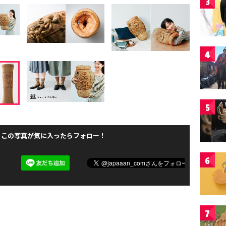
3
4
5
この写真が気に入ったらフォロー！
6
7