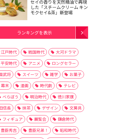
セイの香りを天然精油で再現
した「スチームクリーム キン
モクセイ&茶」新登場
ランキングを表示
江戸時代
戦国時代
大河ドラマ
平安時代
アニメ
ロングセラー
国武将
スイーツ
雑学
お菓子
幕末
漫画
時代劇
テレビ
べらぼう
明治時代
徳川家康
田信長
抹茶
デザイン
文房具
フィギュア
展覧会
鎌倉時代
豊臣秀吉
豊臣兄弟！
昭和時代