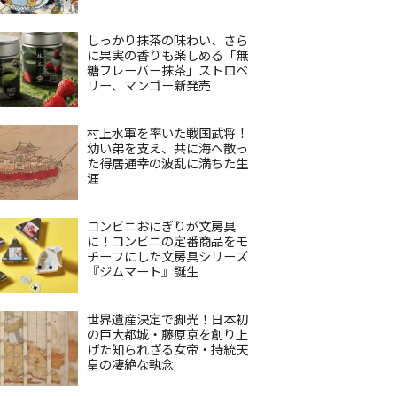
しっかり抹茶の味わい、さら
に果実の香りも楽しめる「無
糖フレーバー抹茶」ストロベ
リー、マンゴー新発売
村上水軍を率いた戦国武将！
幼い弟を支え、共に海へ散っ
た得居通幸の波乱に満ちた生
涯
コンビニおにぎりが文房具
に！コンビニの定番商品をモ
チーフにした文房具シリーズ
『ジムマート』誕生
世界遺産決定で脚光！日本初
の巨大都城・藤原京を創り上
げた知られざる女帝・持統天
皇の凄絶な執念