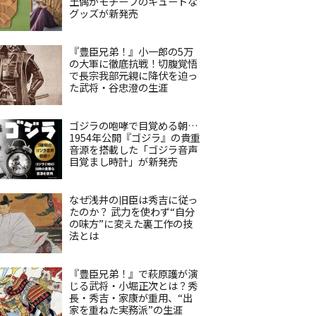
土偶がモチーフのキュートな
グッズが新発売
『豊臣兄弟！』小一郎の5万
の大軍に徹底抗戦！切腹覚悟
で長宗我部元親に降伏を迫っ
た武将・谷忠澄の生涯
ゴジラの咆哮で目覚める朝…
1954年公開『ゴジラ』の貴重
音源を搭載した「ゴジラ音声
目覚まし時計」が新発売
なぜ浅井の旧臣は秀吉に従っ
たのか？ 武力を使わず“自分
の味方”に変えた裏工作の技
法とは
『豊臣兄弟！』で萩原護が演
じる武将・小堀正次とは？秀
長・秀吉・家康が重用、“出
家を重ねた実務派”の生涯