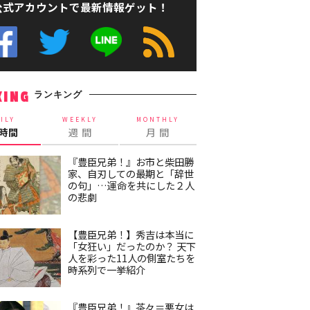
公式アカウントで最新情報ゲット！
ランキング
KING
ILY
WEEKLY
MONTHLY
4時間
週 間
月 間
『豊臣兄弟！』お市と柴田勝
家、自刃しての最期と「辞世
の句」…運命を共にした２人
の悲劇
【豊臣兄弟！】秀吉は本当に
「女狂い」だったのか？ 天下
人を彩った11人の側室たちを
時系列で一挙紹介
『豊臣兄弟！』茶々＝悪女は