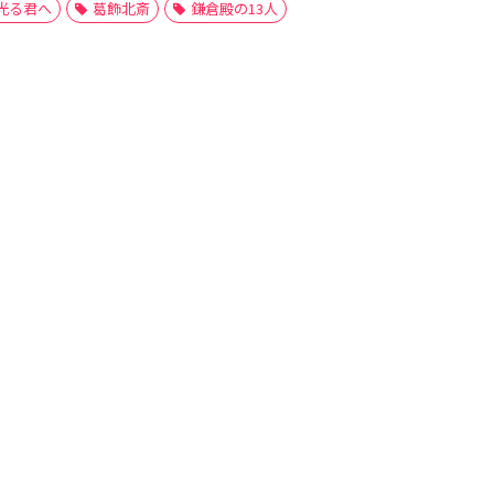
光る君へ
葛飾北斎
鎌倉殿の13人