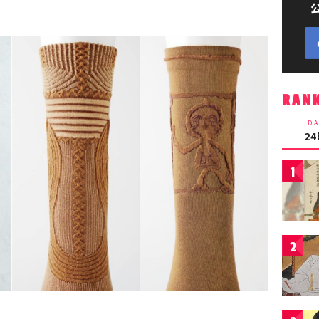
RAN
DA
2
1
2