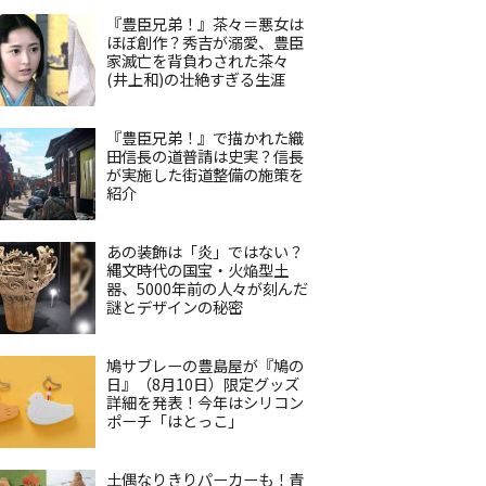
『豊臣兄弟！』茶々＝悪女は
ほぼ創作？秀吉が溺愛、豊臣
家滅亡を背負わされた茶々
(井上和)の壮絶すぎる生涯
『豊臣兄弟！』で描かれた織
田信長の道普請は史実？信長
が実施した街道整備の施策を
紹介
あの装飾は「炎」ではない？
縄文時代の国宝・火焔型土
器、5000年前の人々が刻んだ
謎とデザインの秘密
鳩サブレーの豊島屋が『鳩の
日』（8月10日）限定グッズ
詳細を発表！今年はシリコン
ポーチ「はとっこ」
土偶なりきりパーカーも！青