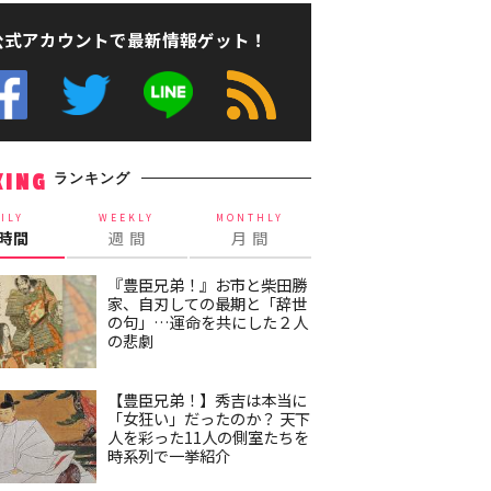
公式アカウントで最新情報ゲット！
ランキング
KING
ILY
WEEKLY
MONTHLY
4時間
週 間
月 間
『豊臣兄弟！』お市と柴田勝
家、自刃しての最期と「辞世
の句」…運命を共にした２人
の悲劇
【豊臣兄弟！】秀吉は本当に
「女狂い」だったのか？ 天下
人を彩った11人の側室たちを
時系列で一挙紹介