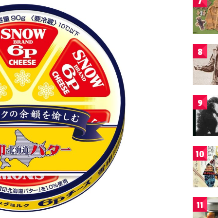
7
8
9
10
11