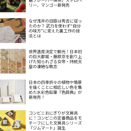
リー、マンゴー新発売
なぜ浅井の旧臣は秀吉に従っ
たのか？ 武力を使わず“自分
の味方”に変えた裏工作の技
法とは
世界遺産決定で脚光！日本初
の巨大都城・藤原京を創り上
げた知られざる女帝・持統天
皇の凄絶な執念
日本の四季折々の植物や情景
を描くことに相応しい色を集
めた水彩色鉛筆『色辞典』が
新発売！
コンビニおにぎりが文房具
に！コンビニの定番商品をモ
チーフにした文房具シリーズ
『ジムマート』誕生