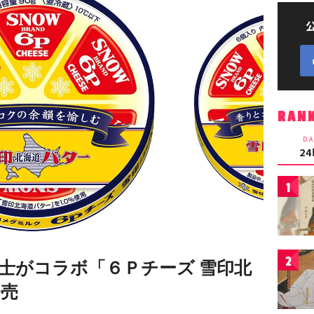
RAN
DA
2
1
2
士がコラボ「６Ｐチーズ 雪印北
発売