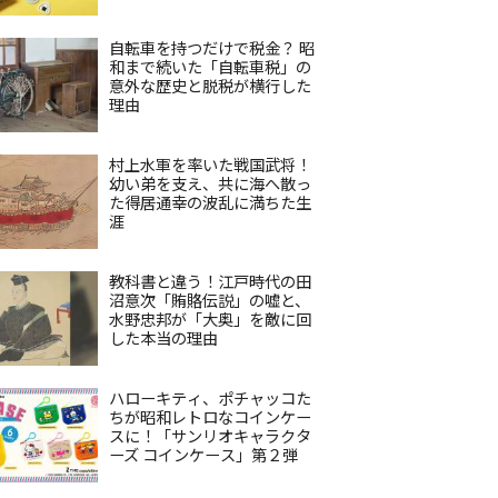
自転車を持つだけで税金？ 昭
和まで続いた「自転車税」の
意外な歴史と脱税が横行した
理由
村上水軍を率いた戦国武将！
幼い弟を支え、共に海へ散っ
た得居通幸の波乱に満ちた生
涯
教科書と違う！江戸時代の田
沼意次「賄賂伝説」の嘘と、
水野忠邦が「大奥」を敵に回
した本当の理由
ハローキティ、ポチャッコた
ちが昭和レトロなコインケー
スに！「サンリオキャラクタ
ーズ コインケース」第２弾