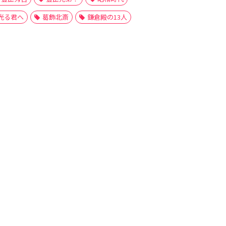
光る君へ
葛飾北斎
鎌倉殿の13人