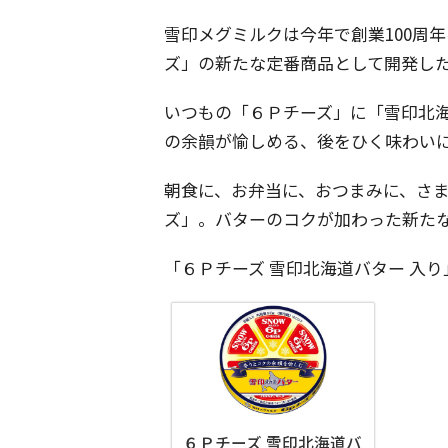
雪印メグミルクは今年で創業100周
ズ」の新たな定番商品として開発し
いつもの「６Ｐチーズ」に「雪印北
の余韻が愉しめる、後をひく味わい
朝食に、お弁当に、おつまみに、さ
ズ」。バターのコクが加わった新た
「６Ｐチーズ 雪印北海道バター 入り
６Ｐチーズ 雪印北海道バ