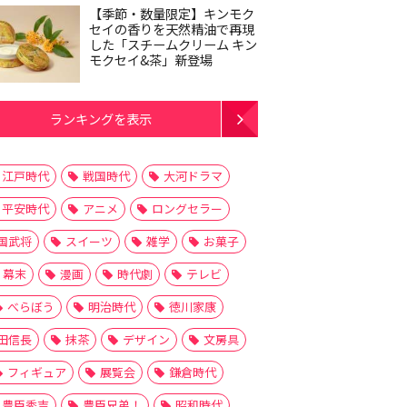
【季節・数量限定】キンモク
セイの香りを天然精油で再現
した「スチームクリーム キン
モクセイ&茶」新登場
ランキングを表示
江戸時代
戦国時代
大河ドラマ
平安時代
アニメ
ロングセラー
国武将
スイーツ
雑学
お菓子
幕末
漫画
時代劇
テレビ
べらぼう
明治時代
徳川家康
田信長
抹茶
デザイン
文房具
フィギュア
展覧会
鎌倉時代
豊臣秀吉
豊臣兄弟！
昭和時代