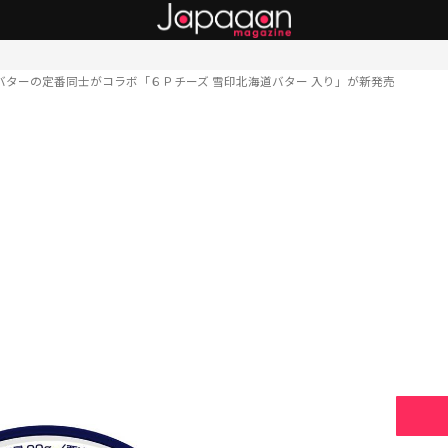
バターの定番同士がコラボ「６Ｐチーズ 雪印北海道バター 入り」が新発売