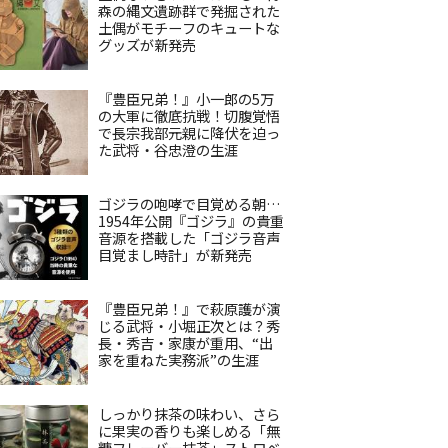
森の縄文遺跡群で発掘された
土偶がモチーフのキュートな
グッズが新発売
『豊臣兄弟！』小一郎の5万
の大軍に徹底抗戦！切腹覚悟
で長宗我部元親に降伏を迫っ
た武将・谷忠澄の生涯
ゴジラの咆哮で目覚める朝…
1954年公開『ゴジラ』の貴重
音源を搭載した「ゴジラ音声
目覚まし時計」が新発売
『豊臣兄弟！』で萩原護が演
じる武将・小堀正次とは？秀
長・秀吉・家康が重用、“出
家を重ねた実務派”の生涯
しっかり抹茶の味わい、さら
に果実の香りも楽しめる「無
糖フレーバー抹茶」ストロベ