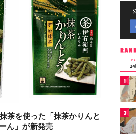
RAN
DA
2
1
2
”の抹茶を使った「抹茶かりんと
ーん」が新発売