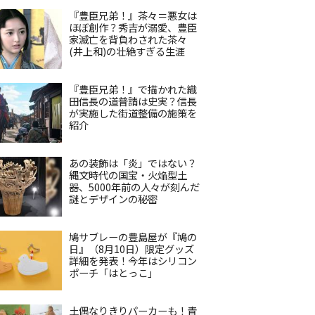
『豊臣兄弟！』茶々＝悪女は
ほぼ創作？秀吉が溺愛、豊臣
家滅亡を背負わされた茶々
(井上和)の壮絶すぎる生涯
『豊臣兄弟！』で描かれた織
田信長の道普請は史実？信長
が実施した街道整備の施策を
紹介
あの装飾は「炎」ではない？
縄文時代の国宝・火焔型土
器、5000年前の人々が刻んだ
謎とデザインの秘密
鳩サブレーの豊島屋が『鳩の
日』（8月10日）限定グッズ
詳細を発表！今年はシリコン
ポーチ「はとっこ」
土偶なりきりパーカーも！青