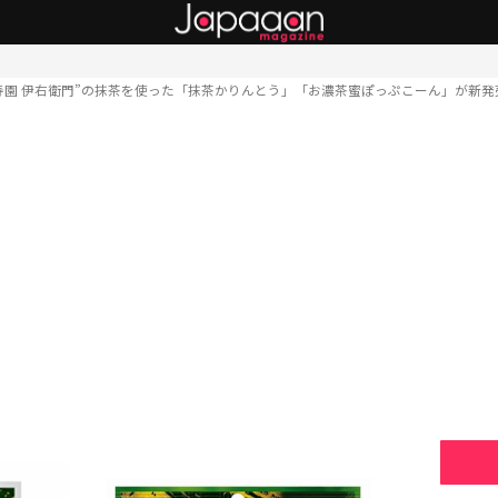
福寿園 伊右衛門”の抹茶を使った「抹茶かりんとう」「お濃茶蜜ぽっぷこーん」が新発