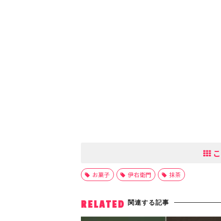
こ
お菓子
伊右衛門
抹茶
関連する記事
RELATED