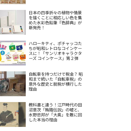
日本の四季折々の植物や情景
を描くことに相応しい色を集
めた水彩色鉛筆『色辞典』が
新発売！
ハローキティ、ポチャッコた
ちが昭和レトロなコインケー
スに！「サンリオキャラクタ
ーズ コインケース」第２弾
自転車を持つだけで税金？ 昭
和まで続いた「自転車税」の
意外な歴史と脱税が横行した
理由
教科書と違う！江戸時代の田
沼意次「賄賂伝説」の嘘と、
水野忠邦が「大奥」を敵に回
した本当の理由