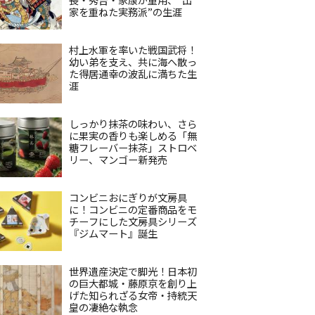
家を重ねた実務派”の生涯
村上水軍を率いた戦国武将！
幼い弟を支え、共に海へ散っ
た得居通幸の波乱に満ちた生
涯
しっかり抹茶の味わい、さら
に果実の香りも楽しめる「無
糖フレーバー抹茶」ストロベ
リー、マンゴー新発売
コンビニおにぎりが文房具
に！コンビニの定番商品をモ
チーフにした文房具シリーズ
『ジムマート』誕生
世界遺産決定で脚光！日本初
の巨大都城・藤原京を創り上
げた知られざる女帝・持統天
皇の凄絶な執念