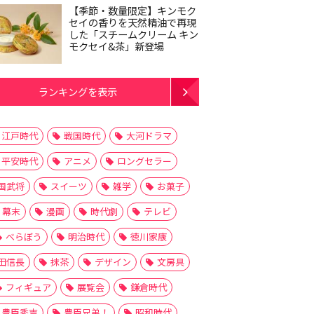
【季節・数量限定】キンモク
セイの香りを天然精油で再現
した「スチームクリーム キン
モクセイ&茶」新登場
ランキングを表示
江戸時代
戦国時代
大河ドラマ
平安時代
アニメ
ロングセラー
国武将
スイーツ
雑学
お菓子
幕末
漫画
時代劇
テレビ
べらぼう
明治時代
徳川家康
田信長
抹茶
デザイン
文房具
フィギュア
展覧会
鎌倉時代
豊臣秀吉
豊臣兄弟！
昭和時代