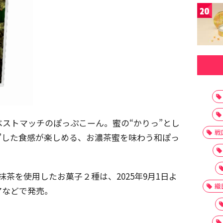
20
ストマッチのぽっぷこーん。蜜の“かりっ”とし
戦
”した食感が楽しめる、お濃茶蜜を味わう和ぽっ
抹茶を使用したお菓子２種は、2025年9月1日よ
織
アなどで発売。