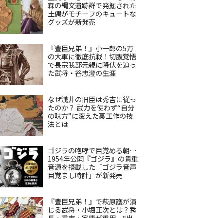
森の縄文遺跡群で発掘された
土偶がモチーフのキュートな
グッズが新発売
『豊臣兄弟！』小一郎の5万
の大軍に徹底抗戦！切腹覚悟
で長宗我部元親に降伏を迫っ
た武将・谷忠澄の生涯
なぜ浅井の旧臣は秀吉に従っ
たのか？ 武力を使わず“自分
の味方”に変えた裏工作の技
法とは
ゴジラの咆哮で目覚める朝…
1954年公開『ゴジラ』の貴重
音源を搭載した「ゴジラ音声
目覚まし時計」が新発売
『豊臣兄弟！』で萩原護が演
じる武将・小堀正次とは？秀
長・秀吉・家康が重用、“出