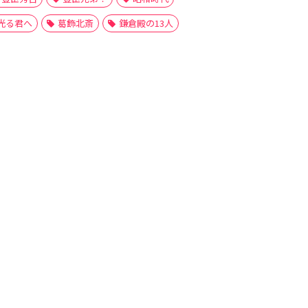
光る君へ
葛飾北斎
鎌倉殿の13人