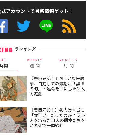
公式アカウントで最新情報ゲット！
ランキング
KING
ILY
WEEKLY
MONTHLY
4時間
週 間
月 間
『豊臣兄弟！』お市と柴田勝
家、自刃しての最期と「辞世
の句」…運命を共にした２人
の悲劇
【豊臣兄弟！】秀吉は本当に
「女狂い」だったのか？ 天下
人を彩った11人の側室たちを
時系列で一挙紹介