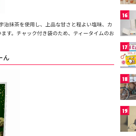
16
の宇治抹茶を使用し、上品な甘さと程よい塩味、カ
います。チャック付き袋のため、ティータイムのお
17
ーん
18
19