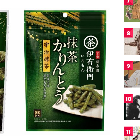
7
8
9
10
11