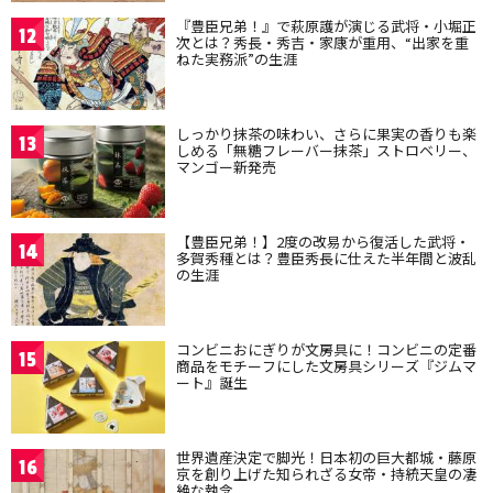
『豊臣兄弟！』で萩原護が演じる武将・小堀正
12
次とは？秀長・秀吉・家康が重用、“出家を重
ねた実務派”の生涯
しっかり抹茶の味わい、さらに果実の香りも楽
13
しめる「無糖フレーバー抹茶」ストロベリー、
マンゴー新発売
【豊臣兄弟！】2度の改易から復活した武将・
14
多賀秀種とは？豊臣秀長に仕えた半年間と波乱
の生涯
コンビニおにぎりが文房具に！コンビニの定番
15
商品をモチーフにした文房具シリーズ『ジムマ
ート』誕生
世界遺産決定で脚光！日本初の巨大都城・藤原
16
京を創り上げた知られざる女帝・持統天皇の凄
絶な執念