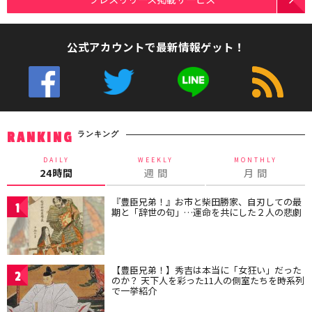
公式アカウントで最新情報ゲット！
ランキング
RANKING
DAILY
WEEKLY
MONTHLY
24時間
週 間
月 間
『豊臣兄弟！』お市と柴田勝家、自刃しての最
1
期と「辞世の句」…運命を共にした２人の悲劇
【豊臣兄弟！】秀吉は本当に「女狂い」だった
2
のか？ 天下人を彩った11人の側室たちを時系列
で一挙紹介