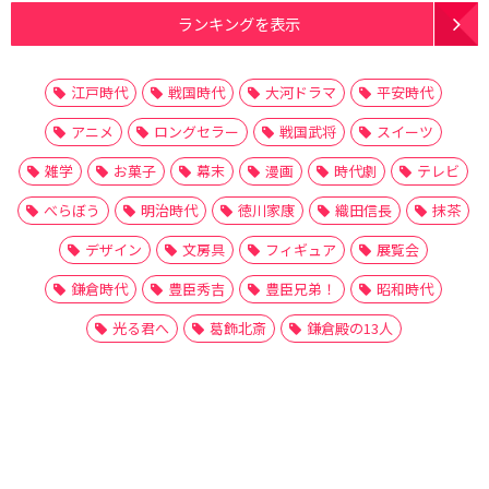
ランキングを表示
江戸時代
戦国時代
大河ドラマ
平安時代
アニメ
ロングセラー
戦国武将
スイーツ
雑学
お菓子
幕末
漫画
時代劇
テレビ
べらぼう
明治時代
徳川家康
織田信長
抹茶
デザイン
文房具
フィギュア
展覧会
鎌倉時代
豊臣秀吉
豊臣兄弟！
昭和時代
光る君へ
葛飾北斎
鎌倉殿の13人