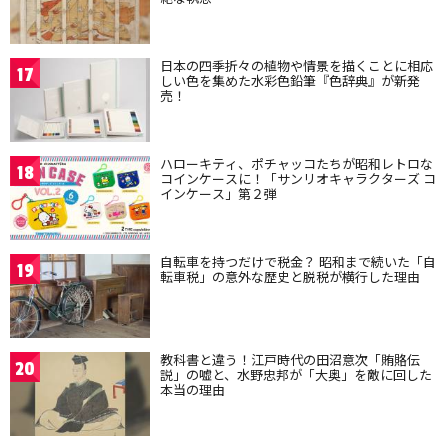
日本の四季折々の植物や情景を描くことに相応
17
しい色を集めた水彩色鉛筆『色辞典』が新発
売！
ハローキティ、ポチャッコたちが昭和レトロな
18
コインケースに！「サンリオキャラクターズ コ
インケース」第２弾
自転車を持つだけで税金？ 昭和まで続いた「自
19
転車税」の意外な歴史と脱税が横行した理由
教科書と違う！江戸時代の田沼意次「賄賂伝
20
説」の嘘と、水野忠邦が「大奥」を敵に回した
本当の理由