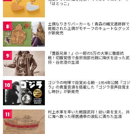
「はとっこ」
土偶なりきりパーカーも！青森の縄文遺跡群で
8
発掘された土偶がモチーフのキュートなグッズ
が新発売
『豊臣兄弟！』小一郎の5万の大軍に徹底抗
9
戦！切腹覚悟で長宗我部元親に降伏を迫った武
将・谷忠澄の生涯
ゴジラの咆哮で目覚める朝…1954年公開『ゴジ
10
ラ』の貴重音源を搭載した「ゴジラ音声目覚ま
し時計」が新発売
村上水軍を率いた戦国武将！幼い弟を支え、共
11
に海へ散った得居通幸の波乱に満ちた生涯