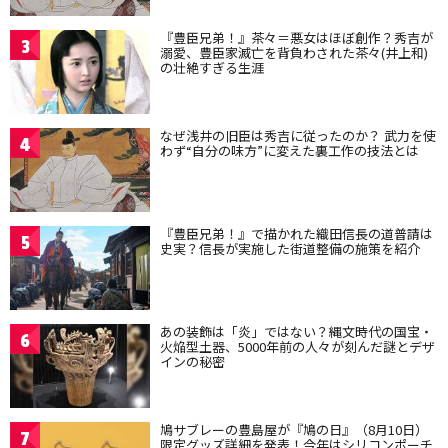
『豊臣兄弟！』茶々＝悪女はほぼ創作？秀吉が
3
溺愛、豊臣家滅亡を背負わされた茶々(井上和)
の壮絶すぎる生涯
なぜ浅井の旧臣は秀吉に従ったのか？ 武力を使
4
わず“自分の味方”に変えた裏工作の技法とは
『豊臣兄弟！』で描かれた織田信長の道普請は
5
史実？信長が実施した街道整備の施策を紹介
あの装飾は「炎」ではない？縄文時代の国宝・
6
火焔型土器、5000年前の人々が刻んだ謎とデザ
インの秘密
鳩サブレーの豊島屋が『鳩の日』（8月10日）
7
限定グッズ詳細を発表！今年はシリコンポーチ