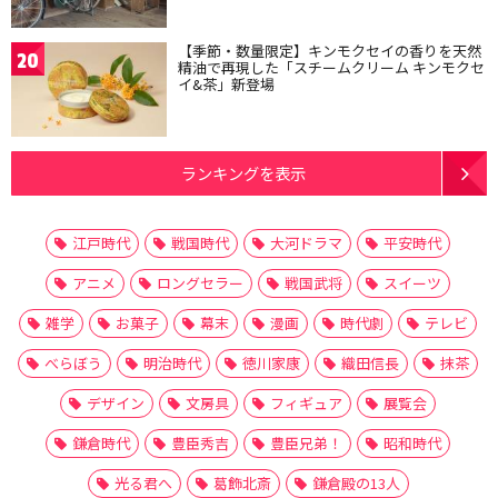
【季節・数量限定】キンモクセイの香りを天然
20
精油で再現した「スチームクリーム キンモクセ
イ&茶」新登場
ランキングを表示
江戸時代
戦国時代
大河ドラマ
平安時代
アニメ
ロングセラー
戦国武将
スイーツ
雑学
お菓子
幕末
漫画
時代劇
テレビ
べらぼう
明治時代
徳川家康
織田信長
抹茶
デザイン
文房具
フィギュア
展覧会
鎌倉時代
豊臣秀吉
豊臣兄弟！
昭和時代
光る君へ
葛飾北斎
鎌倉殿の13人