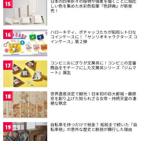
日本の四季折々の植物や情景を描くことに相応
15
しい色を集めた水彩色鉛筆『色辞典』が新発
売！
ハローキティ、ポチャッコたちが昭和レトロな
16
コインケースに！「サンリオキャラクターズ コ
インケース」第２弾
コンビニおにぎりが文房具に！コンビニの定番
17
商品をモチーフにした文房具シリーズ『ジムマ
ート』誕生
世界遺産決定で脚光！日本初の巨大都城・藤原
18
京を創り上げた知られざる女帝・持統天皇の凄
絶な執念
自転車を持つだけで税金？ 昭和まで続いた「自
19
転車税」の意外な歴史と脱税が横行した理由