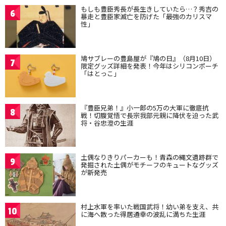
もしも豊臣秀長が長生きしていたら…？秀吉の
6
暴走と豊臣家滅亡を防げた「最強のカリスマ
性」
鳩サブレーの豊島屋が『鳩の日』（8月10日）
7
限定グッズ詳細を発表！今年はシリコンポーチ
「はとっこ」
『豊臣兄弟！』小一郎の5万の大軍に徹底抗
8
戦！切腹覚悟で長宗我部元親に降伏を迫った武
将・谷忠澄の生涯
土偶なりきりパーカーも！青森の縄文遺跡群で
9
発掘された土偶がモチーフのキュートなグッズ
が新発売
村上水軍を率いた戦国武将！幼い弟を支え、共
10
に海へ散った得居通幸の波乱に満ちた生涯