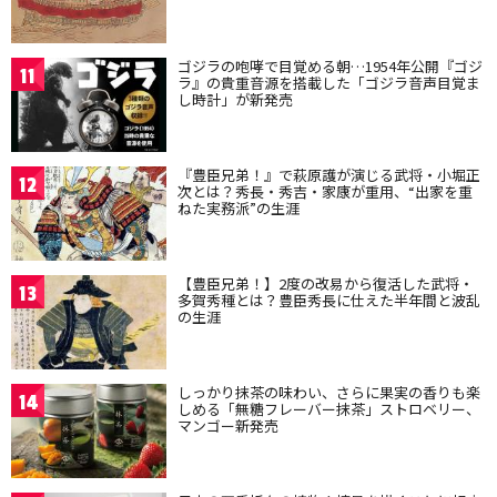
ゴジラの咆哮で目覚める朝…1954年公開『ゴジ
11
ラ』の貴重音源を搭載した「ゴジラ音声目覚ま
し時計」が新発売
『豊臣兄弟！』で萩原護が演じる武将・小堀正
12
次とは？秀長・秀吉・家康が重用、“出家を重
ねた実務派”の生涯
【豊臣兄弟！】2度の改易から復活した武将・
13
多賀秀種とは？豊臣秀長に仕えた半年間と波乱
の生涯
しっかり抹茶の味わい、さらに果実の香りも楽
14
しめる「無糖フレーバー抹茶」ストロベリー、
マンゴー新発売