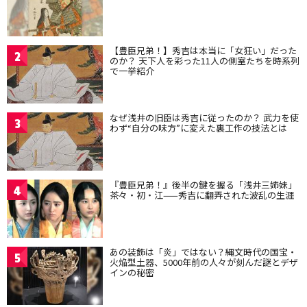
【豊臣兄弟！】秀吉は本当に「女狂い」だった
2
のか？ 天下人を彩った11人の側室たちを時系列
で一挙紹介
なぜ浅井の旧臣は秀吉に従ったのか？ 武力を使
3
わず“自分の味方”に変えた裏工作の技法とは
『豊臣兄弟！』後半の鍵を握る「浅井三姉妹」
4
茶々・初・江——秀吉に翻弄された波乱の生涯
あの装飾は「炎」ではない？縄文時代の国宝・
5
火焔型土器、5000年前の人々が刻んだ謎とデザ
インの秘密