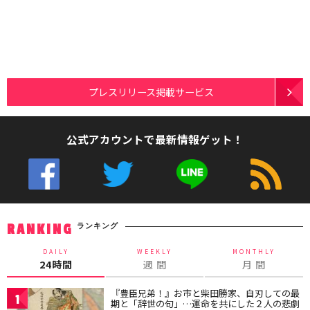
プレスリリース掲載サービス
公式アカウントで最新情報ゲット！
ランキング
RANKING
DAILY
WEEKLY
MONTHLY
24時間
週 間
月 間
『豊臣兄弟！』お市と柴田勝家、自刃しての最
1
期と「辞世の句」…運命を共にした２人の悲劇