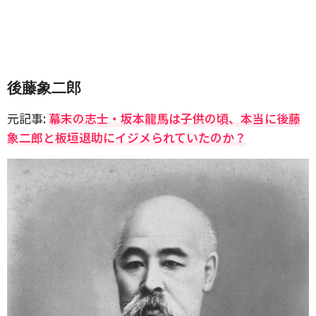
後藤象二郎
元記事:
幕末の志士・坂本龍馬は子供の頃、本当に後藤
象二郎と板垣退助にイジメられていたのか？