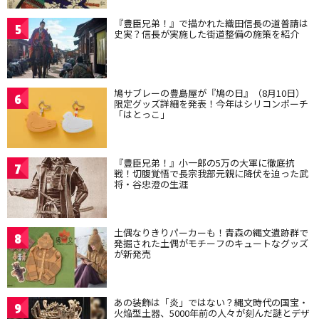
『豊臣兄弟！』で描かれた織田信長の道普請は
5
史実？信長が実施した街道整備の施策を紹介
鳩サブレーの豊島屋が『鳩の日』（8月10日）
6
限定グッズ詳細を発表！今年はシリコンポーチ
「はとっこ」
『豊臣兄弟！』小一郎の5万の大軍に徹底抗
7
戦！切腹覚悟で長宗我部元親に降伏を迫った武
将・谷忠澄の生涯
土偶なりきりパーカーも！青森の縄文遺跡群で
8
発掘された土偶がモチーフのキュートなグッズ
が新発売
あの装飾は「炎」ではない？縄文時代の国宝・
9
火焔型土器、5000年前の人々が刻んだ謎とデザ