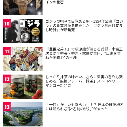
インの秘密
ゴジラの咆哮で目覚める朝…1954年公開『ゴジ
10
ラ』の貴重音源を搭載した「ゴジラ音声目覚ま
し時計」が新発売
『豊臣兄弟！』で萩原護が演じる武将・小堀正
11
次とは？秀長・秀吉・家康が重用、“出家を重
ねた実務派”の生涯
しっかり抹茶の味わい、さらに果実の香りも楽
12
しめる「無糖フレーバー抹茶」ストロベリー、
マンゴー新発売
「一口」が「いもあらい」！？ 日本の難読地名
13
には知られざる“名前の法則”があった