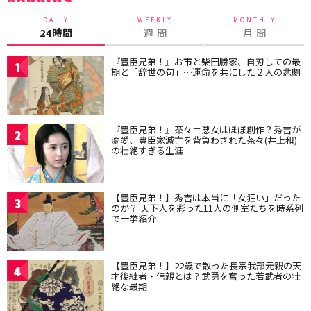
DAILY
WEEKLY
MONTHLY
24時間
週 間
月 間
『豊臣兄弟！』お市と柴田勝家、自刃しての最
1
期と「辞世の句」…運命を共にした２人の悲劇
『豊臣兄弟！』茶々＝悪女はほぼ創作？秀吉が
2
溺愛、豊臣家滅亡を背負わされた茶々(井上和)
の壮絶すぎる生涯
【豊臣兄弟！】秀吉は本当に「女狂い」だった
3
のか？ 天下人を彩った11人の側室たちを時系列
で一挙紹介
【豊臣兄弟！】22歳で散った長宗我部元親の天
4
才後継者・信親とは？武勇を奮った若武者の壮
絶な最期