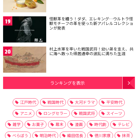
怪獣革を纏う！ダダ、エレキング…ウルトラ怪
19
獣モチーフの革を使った新アパレルコレクショ
ンが発表
村上水軍を率いた戦国武将！幼い弟を支え、共
20
に海へ散った得居通幸の波乱に満ちた生涯
ランキングを表示
江戸時代
戦国時代
大河ドラマ
平安時代
アニメ
ロングセラー
戦国武将
スイーツ
雑学
お菓子
幕末
漫画
時代劇
テレビ
べらぼう
明治時代
織田信長
徳川家康
抹茶