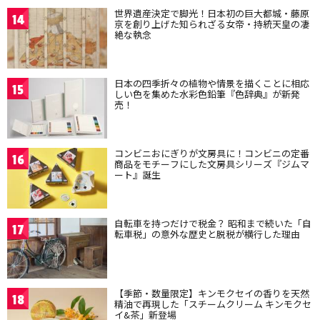
世界遺産決定で脚光！日本初の巨大都城・藤原
14
京を創り上げた知られざる女帝・持統天皇の凄
絶な執念
日本の四季折々の植物や情景を描くことに相応
15
しい色を集めた水彩色鉛筆『色辞典』が新発
売！
コンビニおにぎりが文房具に！コンビニの定番
16
商品をモチーフにした文房具シリーズ『ジムマ
ート』誕生
自転車を持つだけで税金？ 昭和まで続いた「自
17
転車税」の意外な歴史と脱税が横行した理由
【季節・数量限定】キンモクセイの香りを天然
18
精油で再現した「スチームクリーム キンモクセ
イ&茶」新登場