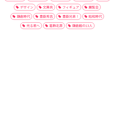
デザイン
文房具
フィギュア
展覧会
鎌倉時代
豊臣秀吉
豊臣兄弟！
昭和時代
光る君へ
葛飾北斎
鎌倉殿の13人