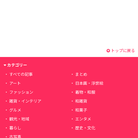
トップに戻る
カテゴリー
すべての記事
まとめ
アート
日本画・浮世絵
ファッション
着物・和服
雑貨・インテリア
和雑貨
グルメ
和菓子
観光・地域
エンタメ
暮らし
歴史・文化
古写真