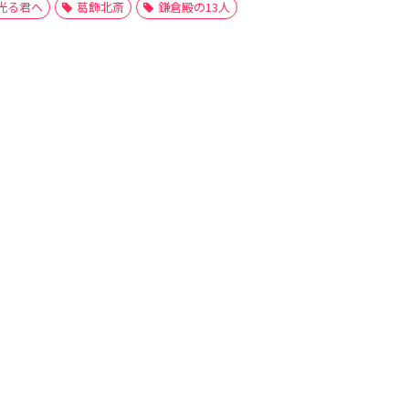
光る君へ
葛飾北斎
鎌倉殿の13人