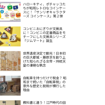
ハローキティ、ポチャッコた
ちが昭和レトロなコインケー
スに！「サンリオキャラクタ
ーズ コインケース」第２弾
コンビニおにぎりが文房具
に！コンビニの定番商品をモ
チーフにした文房具シリーズ
『ジムマート』誕生
世界遺産決定で脚光！日本初
の巨大都城・藤原京を創り上
げた知られざる女帝・持統天
皇の凄絶な執念
自転車を持つだけで税金？ 昭
和まで続いた「自転車税」の
意外な歴史と脱税が横行した
理由
教科書と違う！江戸時代の田