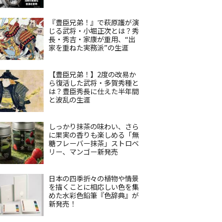
『豊臣兄弟！』で萩原護が演
じる武将・小堀正次とは？秀
長・秀吉・家康が重用、“出
家を重ねた実務派”の生涯
【豊臣兄弟！】2度の改易か
ら復活した武将・多賀秀種と
は？豊臣秀長に仕えた半年間
と波乱の生涯
しっかり抹茶の味わい、さら
に果実の香りも楽しめる「無
糖フレーバー抹茶」ストロベ
リー、マンゴー新発売
日本の四季折々の植物や情景
を描くことに相応しい色を集
めた水彩色鉛筆『色辞典』が
新発売！