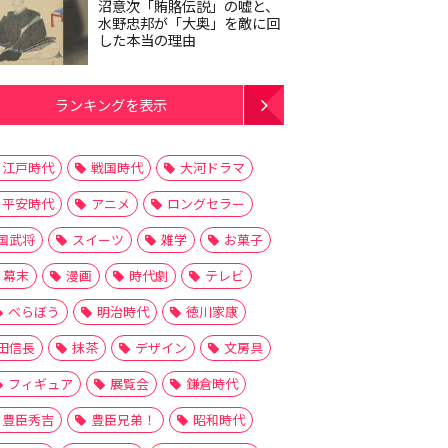
沼意次「賄賂伝説」の嘘と、
水野忠邦が「大奥」を敵に回
した本当の理由
ランキングを表示
江戸時代
戦国時代
大河ドラマ
平安時代
アニメ
ロングセラー
国武将
スイーツ
雑学
お菓子
幕末
漫画
時代劇
テレビ
べらぼう
明治時代
徳川家康
田信長
抹茶
デザイン
文房具
フィギュア
展覧会
鎌倉時代
豊臣秀吉
豊臣兄弟！
昭和時代