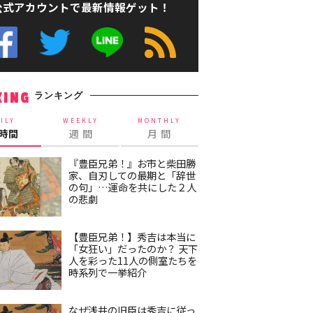
公式アカウントで最新情報ゲット！
ランキング
KING
ILY
WEEKLY
MONTHLY
4時間
週 間
月 間
『豊臣兄弟！』お市と柴田勝
家、自刃しての最期と「辞世
の句」…運命を共にした２人
の悲劇
【豊臣兄弟！】秀吉は本当に
「女狂い」だったのか？ 天下
人を彩った11人の側室たちを
時系列で一挙紹介
なぜ浅井の旧臣は秀吉に従っ