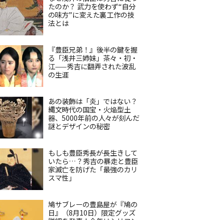
たのか？ 武力を使わず“自分
の味方”に変えた裏工作の技
法とは
『豊臣兄弟！』後半の鍵を握
る「浅井三姉妹」茶々・初・
江——秀吉に翻弄された波乱
の生涯
あの装飾は「炎」ではない？
縄文時代の国宝・火焔型土
器、5000年前の人々が刻んだ
謎とデザインの秘密
もしも豊臣秀長が長生きして
いたら…？秀吉の暴走と豊臣
家滅亡を防げた「最強のカリ
スマ性」
鳩サブレーの豊島屋が『鳩の
日』（8月10日）限定グッズ