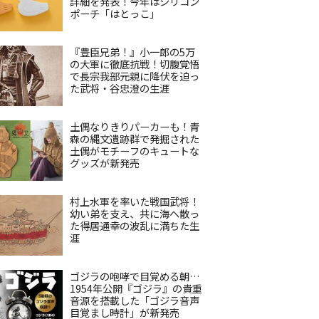
詳細を発表！今年はシリコン
ポーチ「はとっこ」
『豊臣兄弟！』小一郎の5万
の大軍に徹底抗戦！切腹覚悟
で長宗我部元親に降伏を迫っ
た武将・谷忠澄の生涯
土偶なりきりパーカーも！青
森の縄文遺跡群で発掘された
土偶がモチーフのキュートな
グッズが新発売
村上水軍を率いた戦国武将！
幼い弟を支え、共に海へ散っ
た得居通幸の波乱に満ちた生
涯
ゴジラの咆哮で目覚める朝…
1954年公開『ゴジラ』の貴重
音源を搭載した「ゴジラ音声
目覚まし時計」が新発売