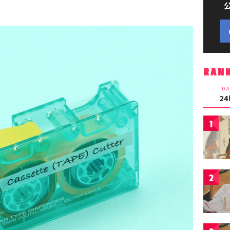
RAN
DA
2
1
2