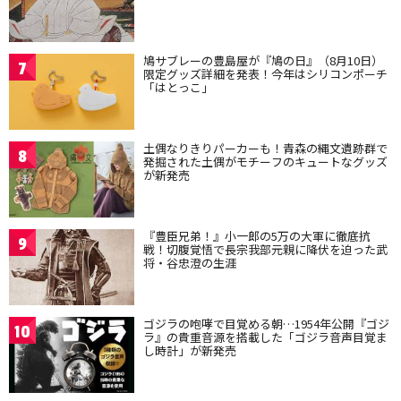
鳩サブレーの豊島屋が『鳩の日』（8月10日）
7
限定グッズ詳細を発表！今年はシリコンポーチ
「はとっこ」
土偶なりきりパーカーも！青森の縄文遺跡群で
8
発掘された土偶がモチーフのキュートなグッズ
が新発売
『豊臣兄弟！』小一郎の5万の大軍に徹底抗
9
戦！切腹覚悟で長宗我部元親に降伏を迫った武
将・谷忠澄の生涯
ゴジラの咆哮で目覚める朝…1954年公開『ゴジ
10
ラ』の貴重音源を搭載した「ゴジラ音声目覚ま
し時計」が新発売