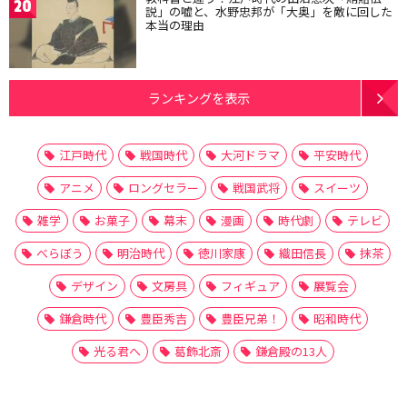
20
説」の嘘と、水野忠邦が「大奥」を敵に回した
本当の理由
ランキングを表示
江戸時代
戦国時代
大河ドラマ
平安時代
アニメ
ロングセラー
戦国武将
スイーツ
雑学
お菓子
幕末
漫画
時代劇
テレビ
べらぼう
明治時代
徳川家康
織田信長
抹茶
デザイン
文房具
フィギュア
展覧会
鎌倉時代
豊臣秀吉
豊臣兄弟！
昭和時代
光る君へ
葛飾北斎
鎌倉殿の13人