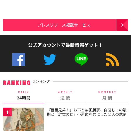
プレスリリース掲載サービス
公式アカウントで最新情報ゲット！
ランキング
RANKING
DAILY
WEEKLY
MONTHLY
24時間
週 間
月 間
『豊臣兄弟！』お市と柴田勝家、自刃しての最
1
期と「辞世の句」…運命を共にした２人の悲劇