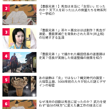
【豊臣兄弟！】秀吉は本当に「女狂い」だった
2
のか？ 天下人を彩った11人の側室たちを時系列
で一挙紹介
『豊臣兄弟！』茶々＝悪女はほぼ創作？秀吉が
3
溺愛、豊臣家滅亡を背負わされた茶々(井上和)
の壮絶すぎる生涯
『豊臣兄弟！』で描かれた織田信長の道普請は
4
史実？信長が実施した街道整備の施策を紹介
あの装飾は「炎」ではない？縄文時代の国宝・
5
火焔型土器、5000年前の人々が刻んだ謎とデザ
インの秘密
なぜ浅井の旧臣は秀吉に従ったのか？ 武力を使
6
わず“自分の味方”に変えた裏工作の技法とは