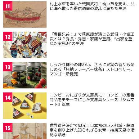
村上水軍を率いた戦国武将！幼い弟を支え、共
11
に海へ散った得居通幸の波乱に満ちた生涯
『豊臣兄弟！』で萩原護が演じる武将・小堀正
12
次とは？秀長・秀吉・家康が重用、“出家を重
ねた実務派”の生涯
しっかり抹茶の味わい、さらに果実の香りも楽
13
しめる「無糖フレーバー抹茶」ストロベリー、
マンゴー新発売
コンビニおにぎりが文房具に！コンビニの定番
14
商品をモチーフにした文房具シリーズ『ジムマ
ート』誕生
世界遺産決定で脚光！日本初の巨大都城・藤原
15
京を創り上げた知られざる女帝・持統天皇の凄
絶な執念