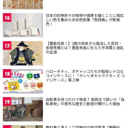
日本の四季折々の植物や情景を描くことに相応
16
しい色を集めた水彩色鉛筆『色辞典』が新発
売！
【豊臣兄弟！】2度の改易から復活した武将・
17
多賀秀種とは？豊臣秀長に仕えた半年間と波乱
の生涯
ハローキティ、ポチャッコたちが昭和レトロな
18
コインケースに！「サンリオキャラクターズ コ
インケース」第２弾
自転車を持つだけで税金？ 昭和まで続いた「自
19
転車税」の意外な歴史と脱税が横行した理由
教科書と違う！江戸時代の田沼意次「賄賂伝