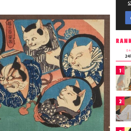
RAN
DA
2
1
2