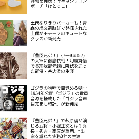
詳細を発表！今年はシリコン
ポーチ「はとっこ」
土偶なりきりパーカーも！青
森の縄文遺跡群で発掘された
土偶がモチーフのキュートな
グッズが新発売
『豊臣兄弟！』小一郎の5万
の大軍に徹底抗戦！切腹覚悟
で長宗我部元親に降伏を迫っ
た武将・谷忠澄の生涯
ゴジラの咆哮で目覚める朝…
1954年公開『ゴジラ』の貴重
音源を搭載した「ゴジラ音声
目覚まし時計」が新発売
『豊臣兄弟！』で萩原護が演
じる武将・小堀正次とは？秀
長・秀吉・家康が重用、“出
家を重ねた実務派”の生涯