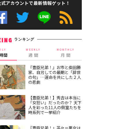
公式アカウントで最新情報ゲット！
ランキング
KING
ILY
WEEKLY
MONTHLY
4時間
週 間
月 間
『豊臣兄弟！』お市と柴田勝
家、自刃しての最期と「辞世
の句」…運命を共にした２人
の悲劇
【豊臣兄弟！】秀吉は本当に
「女狂い」だったのか？ 天下
人を彩った11人の側室たちを
時系列で一挙紹介
『豊臣兄弟！』茶々＝悪女は