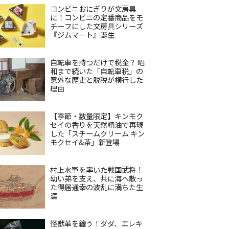
コンビニおにぎりが文房具
に！コンビニの定番商品をモ
チーフにした文房具シリーズ
『ジムマート』誕生
自転車を持つだけで税金？ 昭
和まで続いた「自転車税」の
意外な歴史と脱税が横行した
理由
【季節・数量限定】キンモク
セイの香りを天然精油で再現
した「スチームクリーム キン
モクセイ&茶」新登場
村上水軍を率いた戦国武将！
幼い弟を支え、共に海へ散っ
た得居通幸の波乱に満ちた生
涯
怪獣革を纏う！ダダ、エレキ