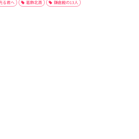
光る君へ
葛飾北斎
鎌倉殿の13人