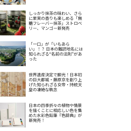
しっかり抹茶の味わい、さら
に果実の香りも楽しめる「無
糖フレーバー抹茶」ストロベ
リー、マンゴー新発売
「一口」が「いもあら
い」！？ 日本の難読地名には
知られざる“名前の法則”があ
った
世界遺産決定で脚光！日本初
の巨大都城・藤原京を創り上
げた知られざる女帝・持統天
皇の凄絶な執念
日本の四季折々の植物や情景
を描くことに相応しい色を集
めた水彩色鉛筆『色辞典』が
新発売！