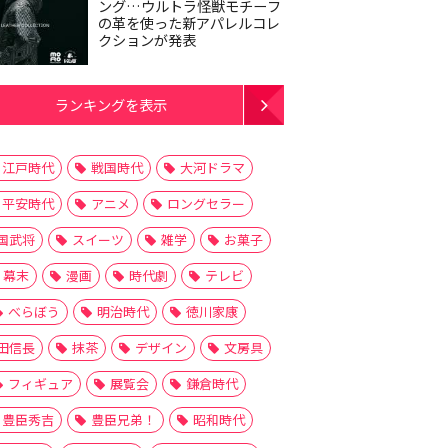
ング…ウルトラ怪獣モチーフ
の革を使った新アパレルコレ
クションが発表
ランキングを表示
江戸時代
戦国時代
大河ドラマ
平安時代
アニメ
ロングセラー
国武将
スイーツ
雑学
お菓子
幕末
漫画
時代劇
テレビ
べらぼう
明治時代
徳川家康
田信長
抹茶
デザイン
文房具
フィギュア
展覧会
鎌倉時代
豊臣秀吉
豊臣兄弟！
昭和時代