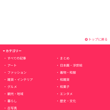
トップに戻る
カテゴリー
すべての記事
まとめ
アート
日本画・浮世絵
ファッション
着物・和服
雑貨・インテリア
和雑貨
グルメ
和菓子
観光・地域
エンタメ
暮らし
歴史・文化
古写真