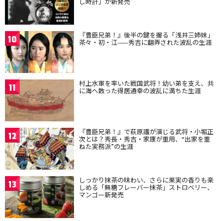
し時計」が新発売
『豊臣兄弟！』後半の鍵を握る「浅井三姉妹」
10
茶々・初・江——秀吉に翻弄された波乱の生涯
村上水軍を率いた戦国武将！幼い弟を支え、共
11
に海へ散った得居通幸の波乱に満ちた生涯
『豊臣兄弟！』で萩原護が演じる武将・小堀正
12
次とは？秀長・秀吉・家康が重用、“出家を重
ねた実務派”の生涯
しっかり抹茶の味わい、さらに果実の香りも楽
13
しめる「無糖フレーバー抹茶」ストロベリー、
マンゴー新発売