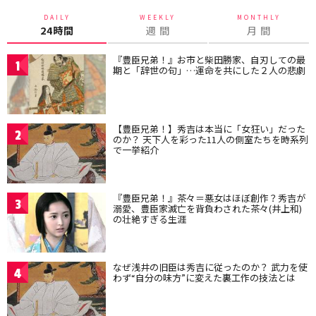
DAILY
WEEKLY
MONTHLY
24時間
週 間
月 間
『豊臣兄弟！』お市と柴田勝家、自刃しての最
1
期と「辞世の句」…運命を共にした２人の悲劇
【豊臣兄弟！】秀吉は本当に「女狂い」だった
2
のか？ 天下人を彩った11人の側室たちを時系列
で一挙紹介
『豊臣兄弟！』茶々＝悪女はほぼ創作？秀吉が
3
溺愛、豊臣家滅亡を背負わされた茶々(井上和)
の壮絶すぎる生涯
なぜ浅井の旧臣は秀吉に従ったのか？ 武力を使
4
わず“自分の味方”に変えた裏工作の技法とは