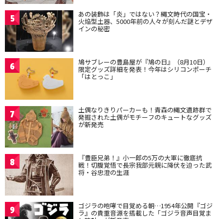
あの装飾は「炎」ではない？縄文時代の国宝・
5
火焔型土器、5000年前の人々が刻んだ謎とデザ
インの秘密
鳩サブレーの豊島屋が『鳩の日』（8月10日）
6
限定グッズ詳細を発表！今年はシリコンポーチ
「はとっこ」
土偶なりきりパーカーも！青森の縄文遺跡群で
7
発掘された土偶がモチーフのキュートなグッズ
が新発売
『豊臣兄弟！』小一郎の5万の大軍に徹底抗
8
戦！切腹覚悟で長宗我部元親に降伏を迫った武
将・谷忠澄の生涯
ゴジラの咆哮で目覚める朝…1954年公開『ゴジ
9
ラ』の貴重音源を搭載した「ゴジラ音声目覚ま