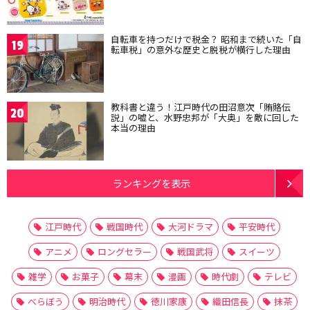
自転車を持つだけで税金？ 昭和まで続いた「自
19
転車税」の意外な歴史と脱税が横行した理由
教科書と違う！江戸時代の田沼意次「賄賂伝
20
説」の嘘と、水野忠邦が「大奥」を敵に回した
本当の理由
ランキングを表示
江戸時代
戦国時代
大河ドラマ
平安時代
アニメ
ロングセラー
戦国武将
スイーツ
雑学
お菓子
幕末
漫画
時代劇
テレビ
べらぼう
明治時代
徳川家康
織田信長
抹茶