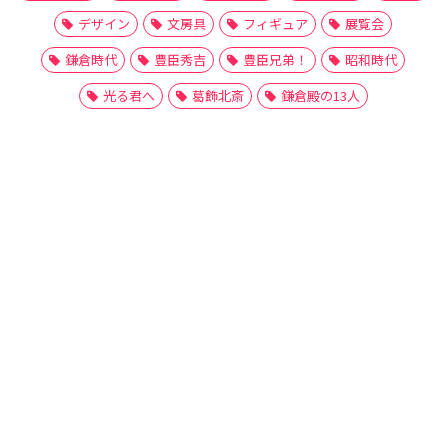
デザイン
文房具
フィギュア
展覧会
鎌倉時代
豊臣秀吉
豊臣兄弟！
昭和時代
光る君へ
葛飾北斎
鎌倉殿の13人