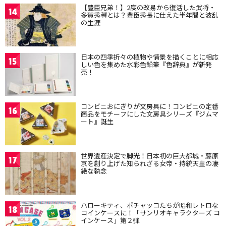
【豊臣兄弟！】2度の改易から復活した武将・
14
多賀秀種とは？豊臣秀長に仕えた半年間と波乱
の生涯
日本の四季折々の植物や情景を描くことに相応
15
しい色を集めた水彩色鉛筆『色辞典』が新発
売！
コンビニおにぎりが文房具に！コンビニの定番
16
商品をモチーフにした文房具シリーズ『ジムマ
ート』誕生
世界遺産決定で脚光！日本初の巨大都城・藤原
17
京を創り上げた知られざる女帝・持統天皇の凄
絶な執念
ハローキティ、ポチャッコたちが昭和レトロな
18
コインケースに！「サンリオキャラクターズ コ
インケース」第２弾