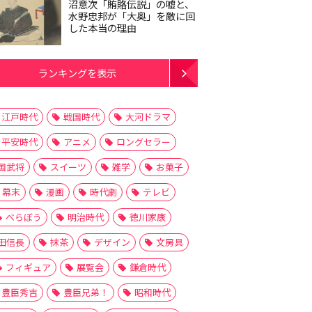
沼意次「賄賂伝説」の嘘と、
水野忠邦が「大奥」を敵に回
した本当の理由
ランキングを表示
江戸時代
戦国時代
大河ドラマ
平安時代
アニメ
ロングセラー
国武将
スイーツ
雑学
お菓子
幕末
漫画
時代劇
テレビ
べらぼう
明治時代
徳川家康
田信長
抹茶
デザイン
文房具
フィギュア
展覧会
鎌倉時代
豊臣秀吉
豊臣兄弟！
昭和時代