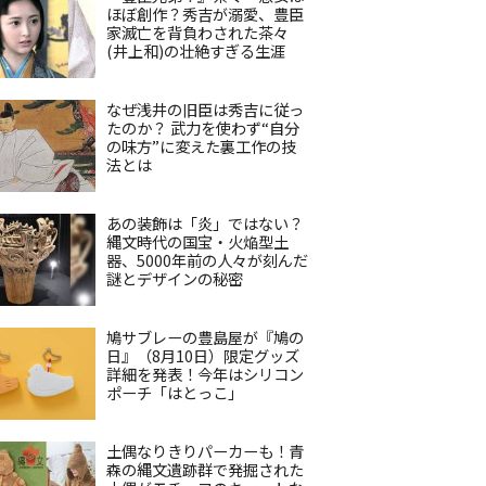
ほぼ創作？秀吉が溺愛、豊臣
家滅亡を背負わされた茶々
(井上和)の壮絶すぎる生涯
なぜ浅井の旧臣は秀吉に従っ
たのか？ 武力を使わず“自分
の味方”に変えた裏工作の技
法とは
あの装飾は「炎」ではない？
縄文時代の国宝・火焔型土
器、5000年前の人々が刻んだ
謎とデザインの秘密
鳩サブレーの豊島屋が『鳩の
日』（8月10日）限定グッズ
詳細を発表！今年はシリコン
ポーチ「はとっこ」
土偶なりきりパーカーも！青
森の縄文遺跡群で発掘された