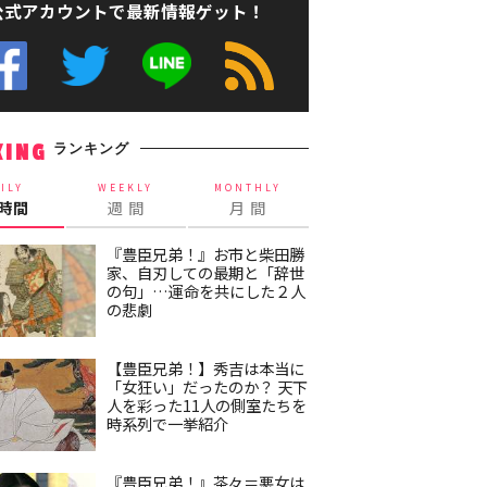
公式アカウントで最新情報ゲット！
ランキング
KING
ILY
WEEKLY
MONTHLY
4時間
週 間
月 間
『豊臣兄弟！』お市と柴田勝
家、自刃しての最期と「辞世
の句」…運命を共にした２人
の悲劇
【豊臣兄弟！】秀吉は本当に
「女狂い」だったのか？ 天下
人を彩った11人の側室たちを
時系列で一挙紹介
『豊臣兄弟！』茶々＝悪女は