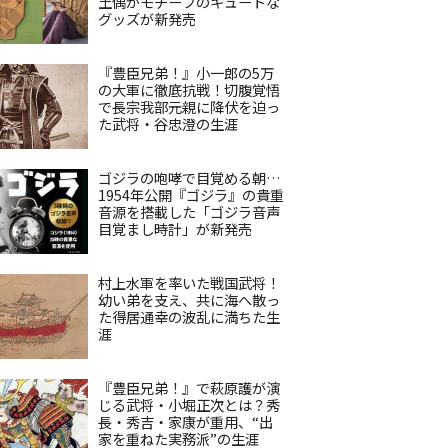
土偶がモチーフのキュートな
グッズが新発売
『豊臣兄弟！』小一郎の5万
の大軍に徹底抗戦！切腹覚悟
で長宗我部元親に降伏を迫っ
た武将・谷忠澄の生涯
ゴジラの咆哮で目覚める朝…
1954年公開『ゴジラ』の貴重
音源を搭載した「ゴジラ音声
目覚まし時計」が新発売
村上水軍を率いた戦国武将！
幼い弟を支え、共に海へ散っ
た得居通幸の波乱に満ちた生
涯
『豊臣兄弟！』で萩原護が演
じる武将・小堀正次とは？秀
長・秀吉・家康が重用、“出
家を重ねた実務派”の生涯