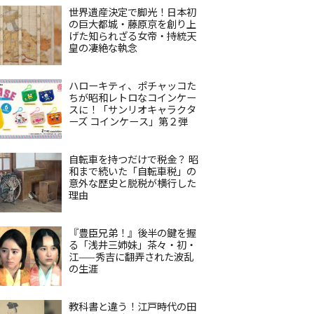
世界遺産決定で脚光！日本初
の巨大都城・藤原京を創り上
げた知られざる女帝・持統天
皇の凄絶な執念
ハローキティ、ポチャッコた
ちが昭和レトロなコインケー
スに！「サンリオキャラクタ
ーズ コインケース」第２弾
自転車を持つだけで税金？ 昭
和まで続いた「自転車税」の
意外な歴史と脱税が横行した
理由
『豊臣兄弟！』後半の鍵を握
る「浅井三姉妹」茶々・初・
江——秀吉に翻弄された波乱
の生涯
教科書と違う！江戸時代の田