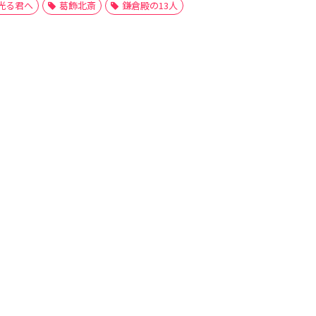
光る君へ
葛飾北斎
鎌倉殿の13人