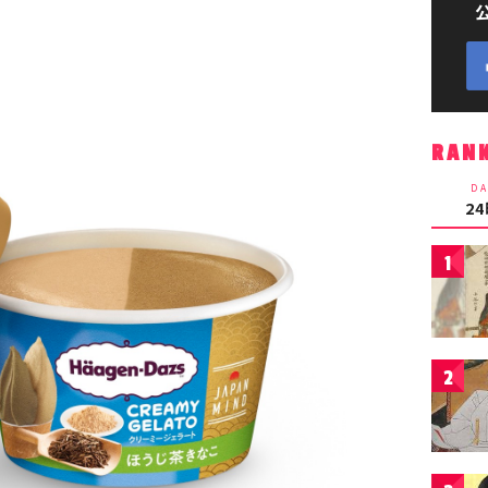
RAN
DA
2
1
2