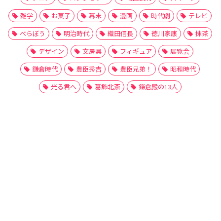
雑学
お菓子
幕末
漫画
時代劇
テレビ
べらぼう
明治時代
織田信長
徳川家康
抹茶
デザイン
文房具
フィギュア
展覧会
鎌倉時代
豊臣秀吉
豊臣兄弟！
昭和時代
光る君へ
葛飾北斎
鎌倉殿の13人