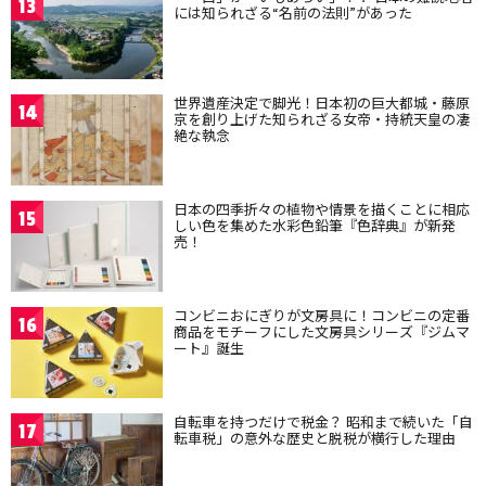
13
には知られざる“名前の法則”があった
世界遺産決定で脚光！日本初の巨大都城・藤原
14
京を創り上げた知られざる女帝・持統天皇の凄
絶な執念
日本の四季折々の植物や情景を描くことに相応
15
しい色を集めた水彩色鉛筆『色辞典』が新発
売！
コンビニおにぎりが文房具に！コンビニの定番
16
商品をモチーフにした文房具シリーズ『ジムマ
ート』誕生
自転車を持つだけで税金？ 昭和まで続いた「自
17
転車税」の意外な歴史と脱税が横行した理由