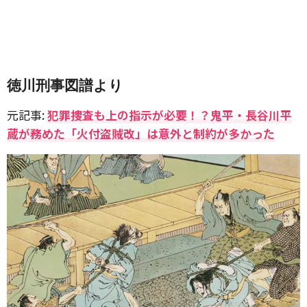
徳川刑事図譜より
元記事:
犯罪捜査も上の指示が必要！？鬼平・長谷川平
蔵が務めた「火付盗賊改」は意外と制約が多かった