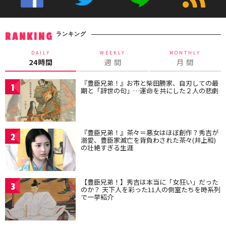
ランキング
RANKING
DAILY
WEEKLY
MONTHLY
24時間
週 間
月 間
『豊臣兄弟！』お市と柴田勝家、自刃しての最
1
期と「辞世の句」…運命を共にした２人の悲劇
『豊臣兄弟！』茶々＝悪女はほぼ創作？秀吉が
2
溺愛、豊臣家滅亡を背負わされた茶々(井上和)
の壮絶すぎる生涯
【豊臣兄弟！】秀吉は本当に「女狂い」だった
3
のか？ 天下人を彩った11人の側室たちを時系列
で一挙紹介