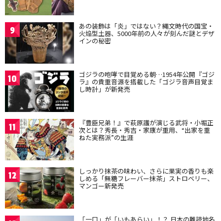
あの装飾は「炎」ではない？縄文時代の国宝・
9
火焔型土器、5000年前の人々が刻んだ謎とデザ
インの秘密
ゴジラの咆哮で目覚める朝…1954年公開『ゴジ
10
ラ』の貴重音源を搭載した「ゴジラ音声目覚ま
し時計」が新発売
『豊臣兄弟！』で萩原護が演じる武将・小堀正
11
次とは？秀長・秀吉・家康が重用、“出家を重
ねた実務派”の生涯
しっかり抹茶の味わい、さらに果実の香りも楽
12
しめる「無糖フレーバー抹茶」ストロベリー、
マンゴー新発売
「一口」が「いもあらい」！？ 日本の難読地名