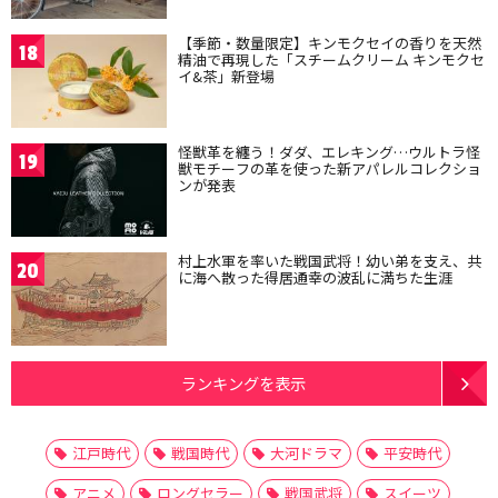
【季節・数量限定】キンモクセイの香りを天然
18
精油で再現した「スチームクリーム キンモクセ
イ&茶」新登場
怪獣革を纏う！ダダ、エレキング…ウルトラ怪
19
獣モチーフの革を使った新アパレルコレクショ
ンが発表
村上水軍を率いた戦国武将！幼い弟を支え、共
20
に海へ散った得居通幸の波乱に満ちた生涯
ランキングを表示
江戸時代
戦国時代
大河ドラマ
平安時代
アニメ
ロングセラー
戦国武将
スイーツ