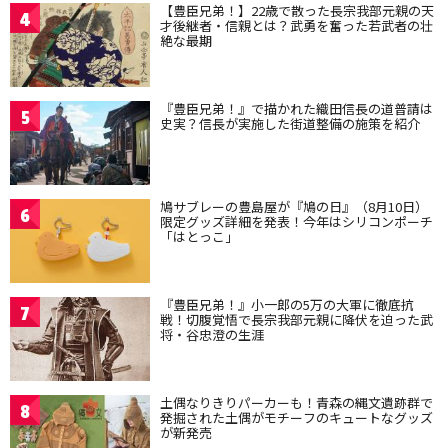
【豊臣兄弟！】22歳で散った長宗我部元親の天
4
才後継者・信親とは？武勇を奮った若武者の壮
絶な最期
『豊臣兄弟！』で描かれた織田信長の道普請は
5
史実？信長が実施した街道整備の施策を紹介
鳩サブレーの豊島屋が『鳩の日』（8月10日）
6
限定グッズ詳細を発表！今年はシリコンポーチ
「はとっこ」
『豊臣兄弟！』小一郎の5万の大軍に徹底抗
7
戦！切腹覚悟で長宗我部元親に降伏を迫った武
将・谷忠澄の生涯
土偶なりきりパーカーも！青森の縄文遺跡群で
8
発掘された土偶がモチーフのキュートなグッズ
が新発売