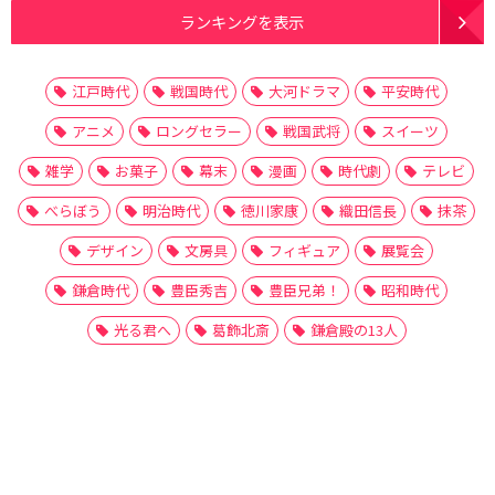
ランキングを表示
江戸時代
戦国時代
大河ドラマ
平安時代
アニメ
ロングセラー
戦国武将
スイーツ
雑学
お菓子
幕末
漫画
時代劇
テレビ
べらぼう
明治時代
徳川家康
織田信長
抹茶
デザイン
文房具
フィギュア
展覧会
鎌倉時代
豊臣秀吉
豊臣兄弟！
昭和時代
光る君へ
葛飾北斎
鎌倉殿の13人