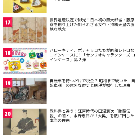
世界遺産決定で脚光！日本初の巨大都城・藤原
17
京を創り上げた知られざる女帝・持統天皇の凄
絶な執念
ハローキティ、ポチャッコたちが昭和レトロな
18
コインケースに！「サンリオキャラクターズ コ
インケース」第２弾
自転車を持つだけで税金？ 昭和まで続いた「自
19
転車税」の意外な歴史と脱税が横行した理由
教科書と違う！江戸時代の田沼意次「賄賂伝
20
説」の嘘と、水野忠邦が「大奥」を敵に回した
本当の理由