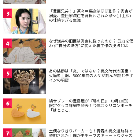
『豊臣兄弟！』茶々＝悪女はほぼ創作？秀吉が
3
溺愛、豊臣家滅亡を背負わされた茶々(井上和)
の壮絶すぎる生涯
なぜ浅井の旧臣は秀吉に従ったのか？ 武力を使
4
わず“自分の味方”に変えた裏工作の技法とは
あの装飾は「炎」ではない？縄文時代の国宝・
5
火焔型土器、5000年前の人々が刻んだ謎とデザ
インの秘密
鳩サブレーの豊島屋が『鳩の日』（8月10日）
6
限定グッズ詳細を発表！今年はシリコンポーチ
「はとっこ」
土偶なりきりパーカーも！青森の縄文遺跡群で
7
発掘された土偶がモチーフのキュートなグッズ