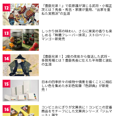
『豊臣兄弟！』で萩原護が演じる武将・小堀正
12
次とは？秀長・秀吉・家康が重用、“出家を重
ねた実務派”の生涯
しっかり抹茶の味わい、さらに果実の香りも楽
13
しめる「無糖フレーバー抹茶」ストロベリー、
マンゴー新発売
【豊臣兄弟！】2度の改易から復活した武将・
14
多賀秀種とは？豊臣秀長に仕えた半年間と波乱
の生涯
日本の四季折々の植物や情景を描くことに相応
15
しい色を集めた水彩色鉛筆『色辞典』が新発
売！
コンビニおにぎりが文房具に！コンビニの定番
16
商品をモチーフにした文房具シリーズ『ジムマ
ート』誕生