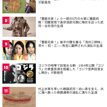
が新発売
『豊臣兄弟！』小一郎の5万の大軍に徹底抗
8
戦！切腹覚悟で長宗我部元親に降伏を迫った武
将・谷忠澄の生涯
『豊臣兄弟！』後半の鍵を握る「浅井三姉妹」
9
茶々・初・江——秀吉に翻弄された波乱の生涯
ゴジラの咆哮で目覚める朝…1954年公開『ゴジ
10
ラ』の貴重音源を搭載した「ゴジラ音声目覚ま
し時計」が新発売
村上水軍を率いた戦国武将！幼い弟を支え、共
11
に海へ散った得居通幸の波乱に満ちた生涯