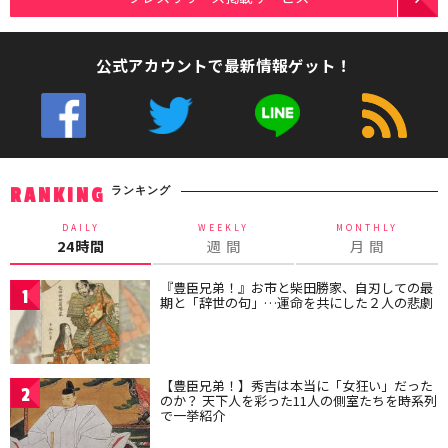
公式アカウントで最新情報ゲット！
ランキング
RANKING
DAILY
WEEKLY
MONTHLY
24時間
週 間
月 間
『豊臣兄弟！』お市と柴田勝家、自刃しての最
1
期と「辞世の句」…運命を共にした２人の悲劇
【豊臣兄弟！】秀吉は本当に「女狂い」だった
2
のか？ 天下人を彩った11人の側室たちを時系列
で一挙紹介