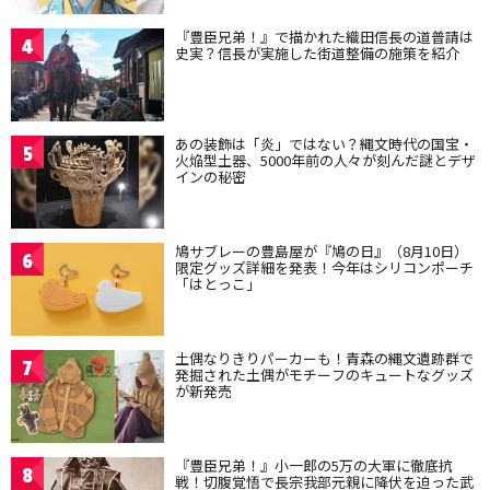
『豊臣兄弟！』で描かれた織田信長の道普請は
4
史実？信長が実施した街道整備の施策を紹介
あの装飾は「炎」ではない？縄文時代の国宝・
5
火焔型土器、5000年前の人々が刻んだ謎とデザ
インの秘密
鳩サブレーの豊島屋が『鳩の日』（8月10日）
6
限定グッズ詳細を発表！今年はシリコンポーチ
「はとっこ」
土偶なりきりパーカーも！青森の縄文遺跡群で
7
発掘された土偶がモチーフのキュートなグッズ
が新発売
『豊臣兄弟！』小一郎の5万の大軍に徹底抗
8
戦！切腹覚悟で長宗我部元親に降伏を迫った武