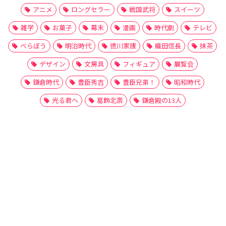
アニメ
ロングセラー
戦国武将
スイーツ
雑学
お菓子
幕末
漫画
時代劇
テレビ
べらぼう
明治時代
徳川家康
織田信長
抹茶
デザイン
文房具
フィギュア
展覧会
鎌倉時代
豊臣秀吉
豊臣兄弟！
昭和時代
光る君へ
葛飾北斎
鎌倉殿の13人