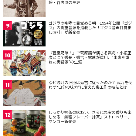
将・谷忠澄の生涯
ゴジラの咆哮で目覚める朝…1954年公開『ゴジ
9
ラ』の貴重音源を搭載した「ゴジラ音声目覚ま
し時計」が新発売
『豊臣兄弟！』で萩原護が演じる武将・小堀正
10
次とは？秀長・秀吉・家康が重用、“出家を重
ねた実務派”の生涯
なぜ浅井の旧臣は秀吉に従ったのか？ 武力を使
11
わず“自分の味方”に変えた裏工作の技法とは
しっかり抹茶の味わい、さらに果実の香りも楽
12
しめる「無糖フレーバー抹茶」ストロベリー、
マンゴー新発売