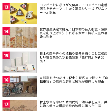
コンビニおにぎりが文房具に！コンビニの定番
13
商品をモチーフにした文房具シリーズ『ジムマ
ート』誕生
世界遺産決定で脚光！日本初の巨大都城・藤原
14
京を創り上げた知られざる女帝・持統天皇の凄
絶な執念
日本の四季折々の植物や情景を描くことに相応
15
しい色を集めた水彩色鉛筆『色辞典』が新発
売！
自転車を持つだけで税金？ 昭和まで続いた「自
16
転車税」の意外な歴史と脱税が横行した理由
村上水軍を率いた戦国武将！幼い弟を支え、共
17
に海へ散った得居通幸の波乱に満ちた生涯