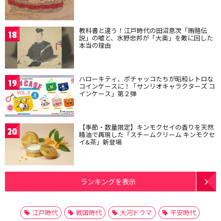
教科書と違う！江戸時代の田沼意次「賄賂伝
18
説」の嘘と、水野忠邦が「大奥」を敵に回した
本当の理由
ハローキティ、ポチャッコたちが昭和レトロな
19
コインケースに！「サンリオキャラクターズ コ
インケース」第２弾
【季節・数量限定】キンモクセイの香りを天然
20
精油で再現した「スチームクリーム キンモクセ
イ&茶」新登場
ランキングを表示
江戸時代
戦国時代
大河ドラマ
平安時代