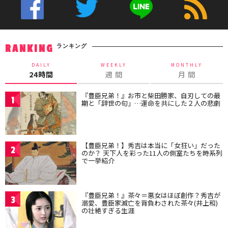
ランキング
RANKING
DAILY
WEEKLY
MONTHLY
24時間
週 間
月 間
『豊臣兄弟！』お市と柴田勝家、自刃しての最
1
期と「辞世の句」…運命を共にした２人の悲劇
【豊臣兄弟！】秀吉は本当に「女狂い」だった
2
のか？ 天下人を彩った11人の側室たちを時系列
で一挙紹介
『豊臣兄弟！』茶々＝悪女はほぼ創作？秀吉が
3
溺愛、豊臣家滅亡を背負わされた茶々(井上和)
の壮絶すぎる生涯