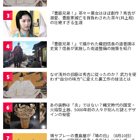
『豊臣兄弟！』茶々＝悪女はほぼ創作？秀吉が
3
溺愛、豊臣家滅亡を背負わされた茶々(井上和)
の壮絶すぎる生涯
『豊臣兄弟！』で描かれた織田信長の道普請は
4
史実？信長が実施した街道整備の施策を紹介
なぜ浅井の旧臣は秀吉に従ったのか？ 武力を使
5
わず“自分の味方”に変えた裏工作の技法とは
あの装飾は「炎」ではない？縄文時代の国宝・
6
火焔型土器、5000年前の人々が刻んだ謎とデザ
インの秘密
鳩サブレーの豊島屋が『鳩の日』（8月10日）
7