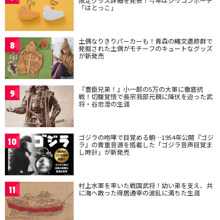
限定グッズ詳細を発表！今年はシリコンポーチ
「はとっこ」
土偶なりきりパーカーも！青森の縄文遺跡群で
8
発掘された土偶がモチーフのキュートなグッズ
が新発売
『豊臣兄弟！』小一郎の5万の大軍に徹底抗
9
戦！切腹覚悟で長宗我部元親に降伏を迫った武
将・谷忠澄の生涯
ゴジラの咆哮で目覚める朝…1954年公開『ゴジ
10
ラ』の貴重音源を搭載した「ゴジラ音声目覚ま
し時計」が新発売
村上水軍を率いた戦国武将！幼い弟を支え、共
11
に海へ散った得居通幸の波乱に満ちた生涯