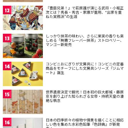
『豊臣兄弟！』で萩原護が演じる武将・小堀正
12
次とは？秀長・秀吉・家康が重用、“出家を重
ねた実務派”の生涯
しっかり抹茶の味わい、さらに果実の香りも楽
13
しめる「無糖フレーバー抹茶」ストロベリー、
マンゴー新発売
コンビニおにぎりが文房具に！コンビニの定番
14
商品をモチーフにした文房具シリーズ『ジムマ
ート』誕生
世界遺産決定で脚光！日本初の巨大都城・藤原
15
京を創り上げた知られざる女帝・持統天皇の凄
絶な執念
日本の四季折々の植物や情景を描くことに相応
16
しい色を集めた水彩色鉛筆『色辞典』が新発