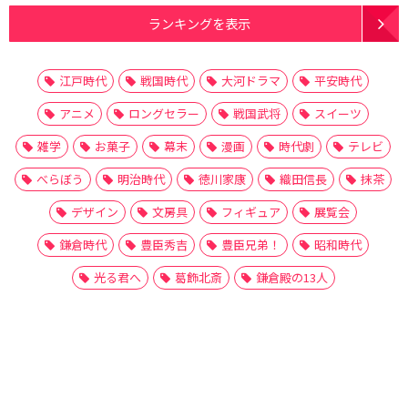
ランキングを表示
江戸時代
戦国時代
大河ドラマ
平安時代
アニメ
ロングセラー
戦国武将
スイーツ
雑学
お菓子
幕末
漫画
時代劇
テレビ
べらぼう
明治時代
徳川家康
織田信長
抹茶
デザイン
文房具
フィギュア
展覧会
鎌倉時代
豊臣秀吉
豊臣兄弟！
昭和時代
光る君へ
葛飾北斎
鎌倉殿の13人