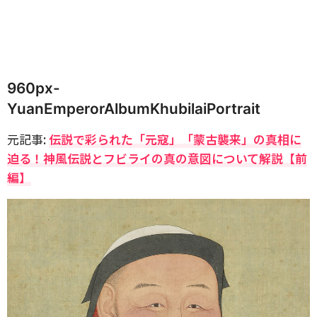
960px-
YuanEmperorAlbumKhubilaiPortrait
元記事:
伝説で彩られた「元寇」「蒙古襲来」の真相に
迫る！神風伝説とフビライの真の意図について解説【前
編】