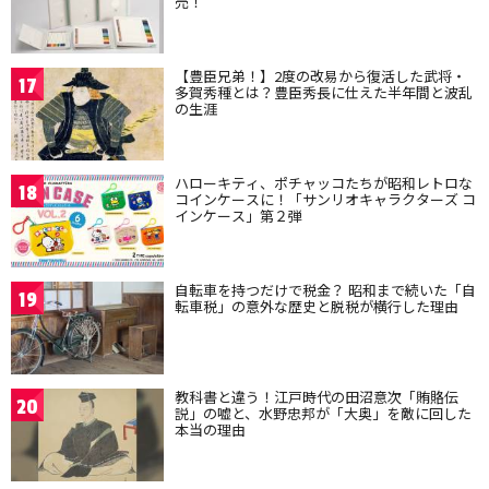
売！
【豊臣兄弟！】2度の改易から復活した武将・
17
多賀秀種とは？豊臣秀長に仕えた半年間と波乱
の生涯
ハローキティ、ポチャッコたちが昭和レトロな
18
コインケースに！「サンリオキャラクターズ コ
インケース」第２弾
自転車を持つだけで税金？ 昭和まで続いた「自
19
転車税」の意外な歴史と脱税が横行した理由
教科書と違う！江戸時代の田沼意次「賄賂伝
20
説」の嘘と、水野忠邦が「大奥」を敵に回した
本当の理由