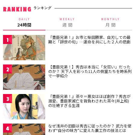
ランキング
RANKING
DAILY
WEEKLY
MONTHLY
24時間
週 間
月 間
『豊臣兄弟！』お市と柴田勝家、自刃しての最
1
期と「辞世の句」…運命を共にした２人の悲劇
【豊臣兄弟！】秀吉は本当に「女狂い」だった
2
のか？ 天下人を彩った11人の側室たちを時系列
で一挙紹介
『豊臣兄弟！』茶々＝悪女はほぼ創作？秀吉が
3
溺愛、豊臣家滅亡を背負わされた茶々(井上和)
の壮絶すぎる生涯
なぜ浅井の旧臣は秀吉に従ったのか？ 武力を使
4
わず“自分の味方”に変えた裏工作の技法とは