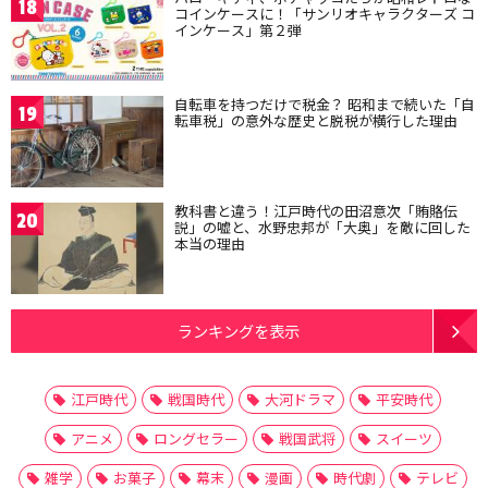
18
コインケースに！「サンリオキャラクターズ コ
インケース」第２弾
自転車を持つだけで税金？ 昭和まで続いた「自
19
転車税」の意外な歴史と脱税が横行した理由
教科書と違う！江戸時代の田沼意次「賄賂伝
20
説」の嘘と、水野忠邦が「大奥」を敵に回した
本当の理由
ランキングを表示
江戸時代
戦国時代
大河ドラマ
平安時代
アニメ
ロングセラー
戦国武将
スイーツ
雑学
お菓子
幕末
漫画
時代劇
テレビ