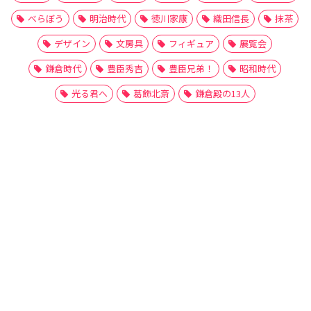
べらぼう
明治時代
徳川家康
織田信長
抹茶
デザイン
文房具
フィギュア
展覧会
鎌倉時代
豊臣秀吉
豊臣兄弟！
昭和時代
光る君へ
葛飾北斎
鎌倉殿の13人