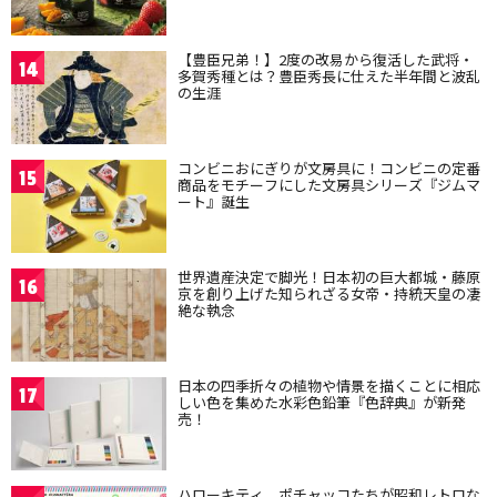
【豊臣兄弟！】2度の改易から復活した武将・
14
多賀秀種とは？豊臣秀長に仕えた半年間と波乱
の生涯
コンビニおにぎりが文房具に！コンビニの定番
15
商品をモチーフにした文房具シリーズ『ジムマ
ート』誕生
世界遺産決定で脚光！日本初の巨大都城・藤原
16
京を創り上げた知られざる女帝・持統天皇の凄
絶な執念
日本の四季折々の植物や情景を描くことに相応
17
しい色を集めた水彩色鉛筆『色辞典』が新発
売！
ハローキティ、ポチャッコたちが昭和レトロな