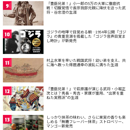
『豊臣兄弟！』小一郎の5万の大軍に徹底抗
9
戦！切腹覚悟で長宗我部元親に降伏を迫った武
将・谷忠澄の生涯
ゴジラの咆哮で目覚める朝…1954年公開『ゴジ
10
ラ』の貴重音源を搭載した「ゴジラ音声目覚ま
し時計」が新発売
村上水軍を率いた戦国武将！幼い弟を支え、共
11
に海へ散った得居通幸の波乱に満ちた生涯
『豊臣兄弟！』で萩原護が演じる武将・小堀正
12
次とは？秀長・秀吉・家康が重用、“出家を重
ねた実務派”の生涯
しっかり抹茶の味わい、さらに果実の香りも楽
13
しめる「無糖フレーバー抹茶」ストロベリー、
マンゴー新発売