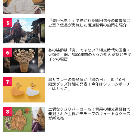
『豊臣兄弟！』で描かれた織田信長の道普請は
5
史実？信長が実施した街道整備の施策を紹介
あの装飾は「炎」ではない？縄文時代の国宝・
6
火焔型土器、5000年前の人々が刻んだ謎とデザ
インの秘密
鳩サブレーの豊島屋が『鳩の日』（8月10日）
7
限定グッズ詳細を発表！今年はシリコンポーチ
「はとっこ」
土偶なりきりパーカーも！青森の縄文遺跡群で
8
発掘された土偶がモチーフのキュートなグッズ
が新発売