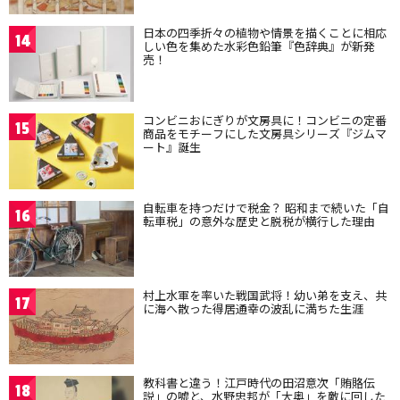
日本の四季折々の植物や情景を描くことに相応
14
しい色を集めた水彩色鉛筆『色辞典』が新発
売！
コンビニおにぎりが文房具に！コンビニの定番
15
商品をモチーフにした文房具シリーズ『ジムマ
ート』誕生
自転車を持つだけで税金？ 昭和まで続いた「自
16
転車税」の意外な歴史と脱税が横行した理由
村上水軍を率いた戦国武将！幼い弟を支え、共
17
に海へ散った得居通幸の波乱に満ちた生涯
教科書と違う！江戸時代の田沼意次「賄賂伝
18
説」の嘘と、水野忠邦が「大奥」を敵に回した