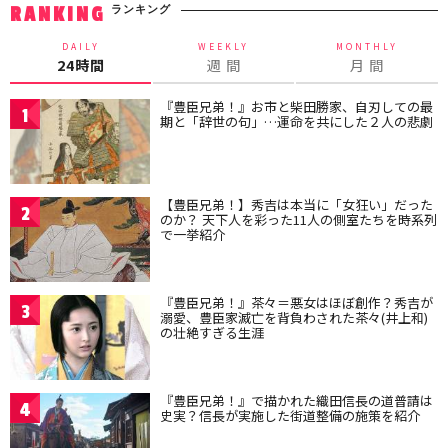
ランキング
RANKING
DAILY
WEEKLY
MONTHLY
24時間
週 間
月 間
『豊臣兄弟！』お市と柴田勝家、自刃しての最
1
期と「辞世の句」…運命を共にした２人の悲劇
【豊臣兄弟！】秀吉は本当に「女狂い」だった
2
のか？ 天下人を彩った11人の側室たちを時系列
で一挙紹介
『豊臣兄弟！』茶々＝悪女はほぼ創作？秀吉が
3
溺愛、豊臣家滅亡を背負わされた茶々(井上和)
の壮絶すぎる生涯
『豊臣兄弟！』で描かれた織田信長の道普請は
4
史実？信長が実施した街道整備の施策を紹介