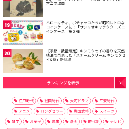
本当の理由
ハローキティ、ポチャッコたちが昭和レトロな
19
コインケースに！「サンリオキャラクターズ コ
インケース」第２弾
【季節・数量限定】キンモクセイの香りを天然
20
精油で再現した「スチームクリーム キンモクセ
イ&茶」新登場
ランキングを表示
江戸時代
戦国時代
大河ドラマ
平安時代
アニメ
ロングセラー
戦国武将
スイーツ
雑学
お菓子
幕末
漫画
時代劇
テレビ