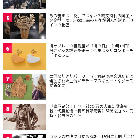
あの装飾は「炎」ではない？縄文時代の国宝・
5
火焔型土器、5000年前の人々が刻んだ謎とデザ
インの秘密
鳩サブレーの豊島屋が『鳩の日』（8月10日）
6
限定グッズ詳細を発表！今年はシリコンポーチ
「はとっこ」
土偶なりきりパーカーも！青森の縄文遺跡群で
7
発掘された土偶がモチーフのキュートなグッズ
が新発売
『豊臣兄弟！』小一郎の5万の大軍に徹底抗
8
戦！切腹覚悟で長宗我部元親に降伏を迫った武
将・谷忠澄の生涯
ゴジラの咆哮で目覚める朝…1954年公開『ゴジ