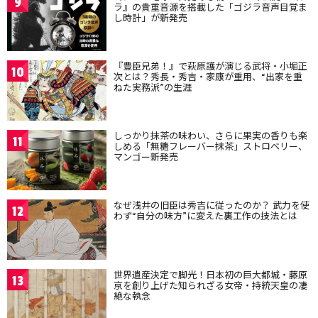
9
ラ』の貴重音源を搭載した「ゴジラ音声目覚ま
し時計」が新発売
『豊臣兄弟！』で萩原護が演じる武将・小堀正
10
次とは？秀長・秀吉・家康が重用、“出家を重
ねた実務派”の生涯
しっかり抹茶の味わい、さらに果実の香りも楽
11
しめる「無糖フレーバー抹茶」ストロベリー、
マンゴー新発売
なぜ浅井の旧臣は秀吉に従ったのか？ 武力を使
12
わず“自分の味方”に変えた裏工作の技法とは
世界遺産決定で脚光！日本初の巨大都城・藤原
13
京を創り上げた知られざる女帝・持統天皇の凄
絶な執念