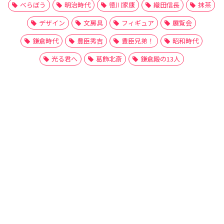
べらぼう
明治時代
徳川家康
織田信長
抹茶
デザイン
文房具
フィギュア
展覧会
鎌倉時代
豊臣秀吉
豊臣兄弟！
昭和時代
光る君へ
葛飾北斎
鎌倉殿の13人