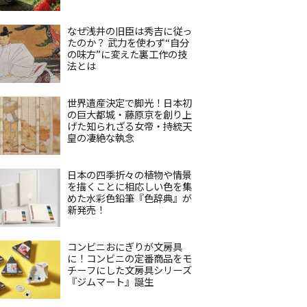
なぜ浅井の旧臣は秀吉に従っ
たのか？ 武力を使わず“自分
の味方”に変えた裏工作の技
法とは
世界遺産決定で脚光！日本初
の巨大都城・藤原京を創り上
げた知られざる女帝・持統天
皇の凄絶な執念
日本の四季折々の植物や情景
を描くことに相応しい色を集
めた水彩色鉛筆『色辞典』が
新発売！
コンビニおにぎりが文房具
に！コンビニの定番商品をモ
チーフにした文房具シリーズ
『ジムマート』誕生