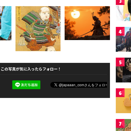
3
4
5
この写真が気に入ったらフォロー！
6
7