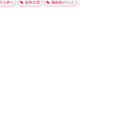
光る君へ
葛飾北斎
鎌倉殿の13人