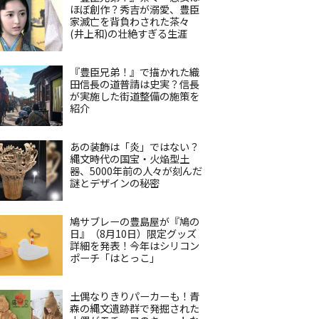
ほぼ創作？秀吉が溺愛、豊臣
家滅亡を背負わされた茶々
(井上和)の壮絶すぎる生涯
『豊臣兄弟！』で描かれた織
田信長の道普請は史実？信長
が実施した街道整備の施策を
紹介
あの装飾は「炎」ではない？
縄文時代の国宝・火焔型土
器、5000年前の人々が刻んだ
謎とデザインの秘密
鳩サブレーの豊島屋が『鳩の
日』（8月10日）限定グッズ
詳細を発表！今年はシリコン
ポーチ「はとっこ」
土偶なりきりパーカーも！青
森の縄文遺跡群で発掘された