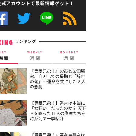
公式アカウントで最新情報ゲット！
ランキング
KING
ILY
WEEKLY
MONTHLY
4時間
週 間
月 間
『豊臣兄弟！』お市と柴田勝
家、自刃しての最期と「辞世
の句」…運命を共にした２人
の悲劇
【豊臣兄弟！】秀吉は本当に
「女狂い」だったのか？ 天下
人を彩った11人の側室たちを
時系列で一挙紹介
『豊臣兄弟！』茶々＝悪女は