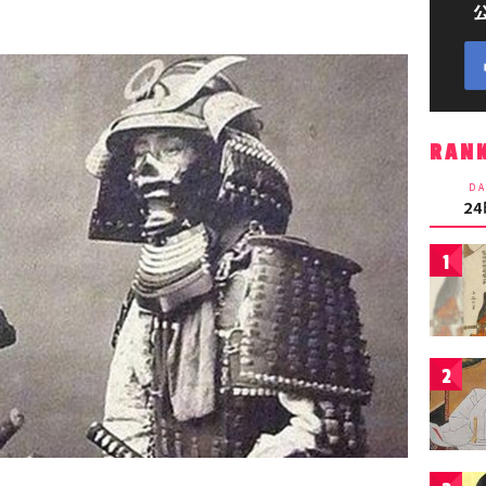
RAN
DA
2
1
2