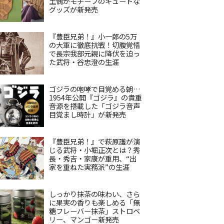
土偶がモチーフのキュートな
グッズが新発売
『豊臣兄弟！』小一郎の5万
の大軍に徹底抗戦！切腹覚悟
で長宗我部元親に降伏を迫っ
た武将・谷忠澄の生涯
ゴジラの咆哮で目覚める朝…
1954年公開『ゴジラ』の貴重
音源を搭載した「ゴジラ音声
目覚まし時計」が新発売
『豊臣兄弟！』で萩原護が演
じる武将・小堀正次とは？秀
長・秀吉・家康が重用、“出
家を重ねた実務派”の生涯
しっかり抹茶の味わい、さら
に果実の香りも楽しめる「無
糖フレーバー抹茶」ストロベ
リー、マンゴー新発売