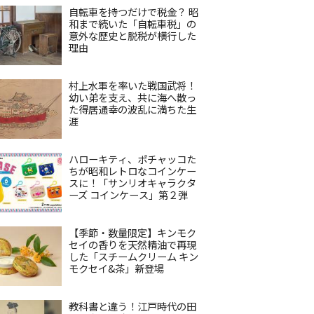
自転車を持つだけで税金？ 昭
和まで続いた「自転車税」の
意外な歴史と脱税が横行した
理由
村上水軍を率いた戦国武将！
幼い弟を支え、共に海へ散っ
た得居通幸の波乱に満ちた生
涯
ハローキティ、ポチャッコた
ちが昭和レトロなコインケー
スに！「サンリオキャラクタ
ーズ コインケース」第２弾
【季節・数量限定】キンモク
セイの香りを天然精油で再現
した「スチームクリーム キン
モクセイ&茶」新登場
教科書と違う！江戸時代の田