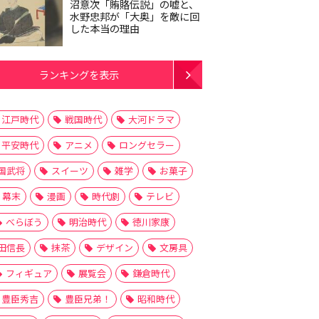
沼意次「賄賂伝説」の嘘と、
水野忠邦が「大奥」を敵に回
した本当の理由
ランキングを表示
江戸時代
戦国時代
大河ドラマ
平安時代
アニメ
ロングセラー
国武将
スイーツ
雑学
お菓子
幕末
漫画
時代劇
テレビ
べらぼう
明治時代
徳川家康
田信長
抹茶
デザイン
文房具
フィギュア
展覧会
鎌倉時代
豊臣秀吉
豊臣兄弟！
昭和時代