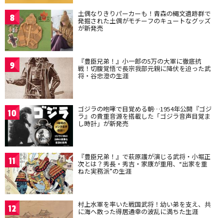
土偶なりきりパーカーも！青森の縄文遺跡群で
8
発掘された土偶がモチーフのキュートなグッズ
が新発売
『豊臣兄弟！』小一郎の5万の大軍に徹底抗
9
戦！切腹覚悟で長宗我部元親に降伏を迫った武
将・谷忠澄の生涯
ゴジラの咆哮で目覚める朝…1954年公開『ゴジ
10
ラ』の貴重音源を搭載した「ゴジラ音声目覚ま
し時計」が新発売
『豊臣兄弟！』で萩原護が演じる武将・小堀正
11
次とは？秀長・秀吉・家康が重用、“出家を重
ねた実務派”の生涯
村上水軍を率いた戦国武将！幼い弟を支え、共
12
に海へ散った得居通幸の波乱に満ちた生涯