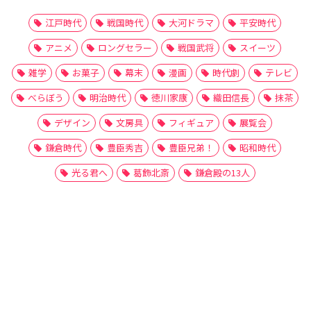
江戸時代
戦国時代
大河ドラマ
平安時代
アニメ
ロングセラー
戦国武将
スイーツ
雑学
お菓子
幕末
漫画
時代劇
テレビ
べらぼう
明治時代
徳川家康
織田信長
抹茶
デザイン
文房具
フィギュア
展覧会
鎌倉時代
豊臣秀吉
豊臣兄弟！
昭和時代
光る君へ
葛飾北斎
鎌倉殿の13人