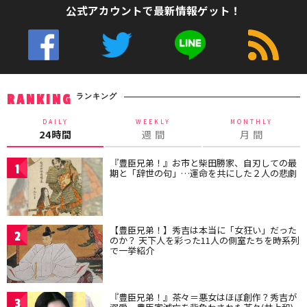
公式アカウントで最新情報ゲット！
ランキング
RANKING
DAILY
WEEKLY
MONTHLY
24時間
週 間
月 間
『豊臣兄弟！』お市と柴田勝家、自刃しての最
1
期と「辞世の句」…運命を共にした２人の悲劇
【豊臣兄弟！】秀吉は本当に「女狂い」だった
2
のか？ 天下人を彩った11人の側室たちを時系列
で一挙紹介
『豊臣兄弟！』茶々＝悪女はほぼ創作？秀吉が
3