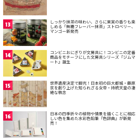
しっかり抹茶の味わい、さらに果実の香りも楽
13
しめる「無糖フレーバー抹茶」ストロベリー、
マンゴー新発売
コンビニおにぎりが文房具に！コンビニの定番
14
商品をモチーフにした文房具シリーズ『ジムマ
ート』誕生
世界遺産決定で脚光！日本初の巨大都城・藤原
15
京を創り上げた知られざる女帝・持統天皇の凄
絶な執念
日本の四季折々の植物や情景を描くことに相応
16
しい色を集めた水彩色鉛筆『色辞典』が新発
売！