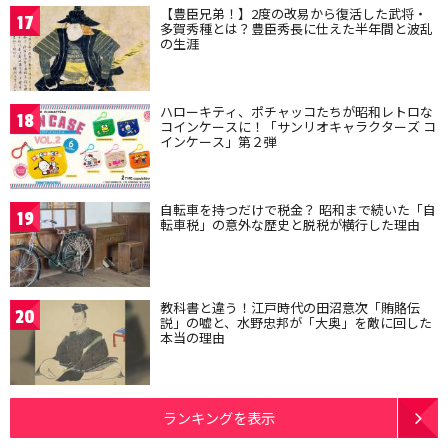
【豊臣兄弟！】2度の改易から復活した武将・
17
多賀秀種とは？豊臣秀長に仕えた半年間と波乱
の生涯
ハローキティ、ポチャッコたちが昭和レトロな
18
コインケースに！「サンリオキャラクターズ コ
インケース」第２弾
自転車を持つだけで税金？ 昭和まで続いた「自
19
転車税」の意外な歴史と脱税が横行した理由
教科書と違う！江戸時代の田沼意次「賄賂伝
20
説」の嘘と、水野忠邦が「大奥」を敵に回した
本当の理由
ランキングを表示