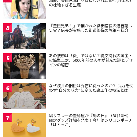
溺愛、豊臣家滅亡を背負わされた茶々(井上和)
の壮絶すぎる生涯
『豊臣兄弟！』で描かれた織田信長の道普請は
4
史実？信長が実施した街道整備の施策を紹介
あの装飾は「炎」ではない？縄文時代の国宝・
5
火焔型土器、5000年前の人々が刻んだ謎とデザ
インの秘密
なぜ浅井の旧臣は秀吉に従ったのか？ 武力を使
6
わず“自分の味方”に変えた裏工作の技法とは
鳩サブレーの豊島屋が『鳩の日』（8月10日）
7
限定グッズ詳細を発表！今年はシリコンポーチ
「はとっこ」