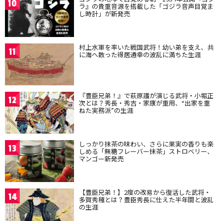
10
ラ』の貴重音源を搭載した「ゴジラ音声目覚ま
し時計」が新発売
村上水軍を率いた戦国武将！幼い弟を支え、共
11
に海へ散った得居通幸の波乱に満ちた生涯
『豊臣兄弟！』で萩原護が演じる武将・小堀正
12
次とは？秀長・秀吉・家康が重用、“出家を重
ねた実務派”の生涯
しっかり抹茶の味わい、さらに果実の香りも楽
13
しめる「無糖フレーバー抹茶」ストロベリー、
マンゴー新発売
【豊臣兄弟！】2度の改易から復活した武将・
14
多賀秀種とは？豊臣秀長に仕えた半年間と波乱
の生涯