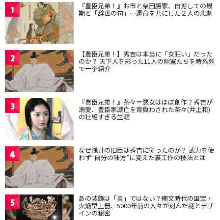
『豊臣兄弟！』お市と柴田勝家、自刃しての最
1
期と「辞世の句」…運命を共にした２人の悲劇
【豊臣兄弟！】秀吉は本当に「女狂い」だった
2
のか？ 天下人を彩った11人の側室たちを時系列
で一挙紹介
『豊臣兄弟！』茶々＝悪女はほぼ創作？秀吉が
3
溺愛、豊臣家滅亡を背負わされた茶々(井上和)
の壮絶すぎる生涯
なぜ浅井の旧臣は秀吉に従ったのか？ 武力を使
4
わず“自分の味方”に変えた裏工作の技法とは
あの装飾は「炎」ではない？縄文時代の国宝・
5
火焔型土器、5000年前の人々が刻んだ謎とデザ
インの秘密