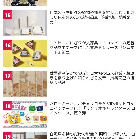
日本の四季折々の植物や情景を描くことに相応
15
しい色を集めた水彩色鉛筆『色辞典』が新発
売！
コンビニおにぎりが文房具に！コンビニの定番
16
商品をモチーフにした文房具シリーズ『ジムマ
ート』誕生
世界遺産決定で脚光！日本初の巨大都城・藤原
17
京を創り上げた知られざる女帝・持統天皇の凄
絶な執念
ハローキティ、ポチャッコたちが昭和レトロな
18
コインケースに！「サンリオキャラクターズ コ
インケース」第２弾
自転車を持つだけで税金？ 昭和まで続いた「自
19
転車税」の意外な歴史と脱税が横行した理由