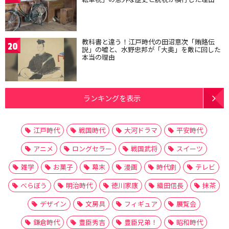
教科書と違う！江戸時代の田沼意次「賄賂伝
20
説」の嘘と、水野忠邦が「大奥」を敵に回した
本当の理由
ランキングを表示
江戸時代
戦国時代
大河ドラマ
平安時代
アニメ
ロングセラー
戦国武将
スイーツ
雑学
お菓子
幕末
漫画
時代劇
テレビ
べらぼう
明治時代
徳川家康
織田信長
抹茶
デザイン
文房具
フィギュア
展覧会
鎌倉時代
豊臣秀吉
豊臣兄弟！
昭和時代