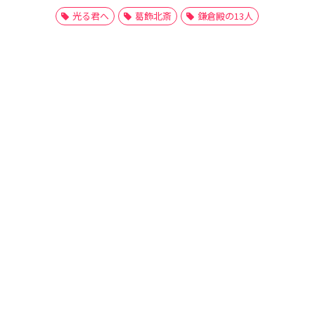
光る君へ
葛飾北斎
鎌倉殿の13人