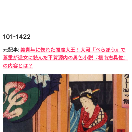
101-1422
元記事:
美青年に惚れた閻魔大王！大河『べらぼう』で
蔦重が遊女に読んだ平賀源内の男色小説『根南志具佐』
の内容とは？