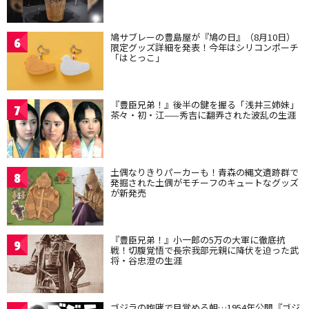
鳩サブレーの豊島屋が『鳩の日』（8月10日）
6
限定グッズ詳細を発表！今年はシリコンポーチ
「はとっこ」
『豊臣兄弟！』後半の鍵を握る「浅井三姉妹」
7
茶々・初・江——秀吉に翻弄された波乱の生涯
土偶なりきりパーカーも！青森の縄文遺跡群で
8
発掘された土偶がモチーフのキュートなグッズ
が新発売
『豊臣兄弟！』小一郎の5万の大軍に徹底抗
9
戦！切腹覚悟で長宗我部元親に降伏を迫った武
将・谷忠澄の生涯
ゴジラの咆哮で目覚める朝…1954年公開『ゴジ