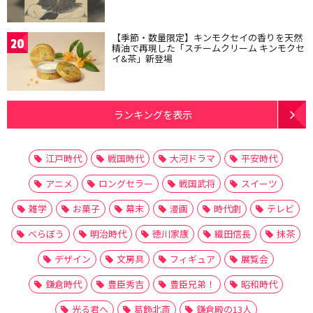
【季節・数量限定】キンモクセイの香りを天然
20
精油で再現した「スチームクリーム キンモクセ
イ&茶」新登場
ランキングを表示
江戸時代
戦国時代
大河ドラマ
平安時代
アニメ
ロングセラー
戦国武将
スイーツ
雑学
お菓子
幕末
漫画
時代劇
テレビ
べらぼう
明治時代
徳川家康
織田信長
抹茶
デザイン
文房具
フィギュア
展覧会
鎌倉時代
豊臣秀吉
豊臣兄弟！
昭和時代
光る君へ
葛飾北斎
鎌倉殿の13人