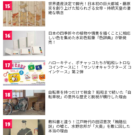
世界遺産決定で脚光！日本初の巨大都城・藤原
15
京を創り上げた知られざる女帝・持統天皇の凄
絶な執念
日本の四季折々の植物や情景を描くことに相応
16
しい色を集めた水彩色鉛筆『色辞典』が新発
売！
ハローキティ、ポチャッコたちが昭和レトロな
17
コインケースに！「サンリオキャラクターズ コ
インケース」第２弾
自転車を持つだけで税金？ 昭和まで続いた「自
18
転車税」の意外な歴史と脱税が横行した理由
教科書と違う！江戸時代の田沼意次「賄賂伝
19
説」の嘘と、水野忠邦が「大奥」を敵に回した
本当の理由