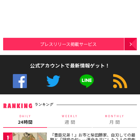
プレスリリース掲載サービス
公式アカウントで最新情報ゲット！
ランキング
RANKING
DAILY
WEEKLY
MONTHLY
24時間
週 間
月 間
『豊臣兄弟！』お市と柴田勝家、自刃しての最
1
期と「辞世の句」…運命を共にした２人の悲劇