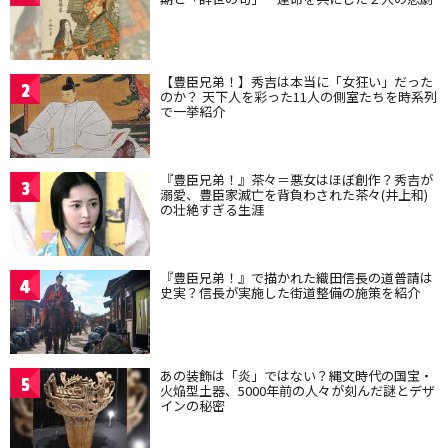
【豊臣兄弟！】秀吉は本当に「女狂い」だった
2
のか？ 天下人を彩った11人の側室たちを時系列
で一挙紹介
『豊臣兄弟！』茶々＝悪女はほぼ創作？秀吉が
3
溺愛、豊臣家滅亡を背負わされた茶々(井上和)
の壮絶すぎる生涯
『豊臣兄弟！』で描かれた織田信長の道普請は
4
史実？信長が実施した街道整備の施策を紹介
あの装飾は「炎」ではない？縄文時代の国宝・
5
火焔型土器、5000年前の人々が刻んだ謎とデザ
インの秘密