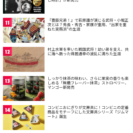
『豊臣兄弟！』で萩原護が演じる武将・小堀正
11
次とは？秀長・秀吉・家康が重用、“出家を重
ねた実務派”の生涯
村上水軍を率いた戦国武将！幼い弟を支え、共
12
に海へ散った得居通幸の波乱に満ちた生涯
しっかり抹茶の味わい、さらに果実の香りも楽
13
しめる「無糖フレーバー抹茶」ストロベリー、
マンゴー新発売
コンビニおにぎりが文房具に！コンビニの定番
14
商品をモチーフにした文房具シリーズ『ジムマ
ート』誕生