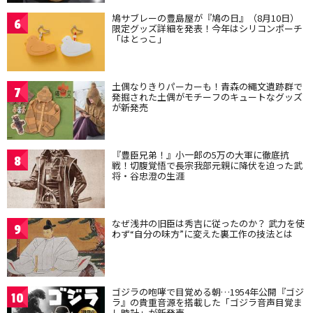
鳩サブレーの豊島屋が『鳩の日』（8月10日）
6
限定グッズ詳細を発表！今年はシリコンポーチ
「はとっこ」
土偶なりきりパーカーも！青森の縄文遺跡群で
7
発掘された土偶がモチーフのキュートなグッズ
が新発売
『豊臣兄弟！』小一郎の5万の大軍に徹底抗
8
戦！切腹覚悟で長宗我部元親に降伏を迫った武
将・谷忠澄の生涯
なぜ浅井の旧臣は秀吉に従ったのか？ 武力を使
9
わず“自分の味方”に変えた裏工作の技法とは
ゴジラの咆哮で目覚める朝…1954年公開『ゴジ
10
ラ』の貴重音源を搭載した「ゴジラ音声目覚ま
し時計」が新発売