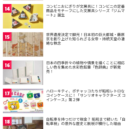
コンビニおにぎりが文房具に！コンビニの定番
14
商品をモチーフにした文房具シリーズ『ジムマ
ート』誕生
世界遺産決定で脚光！日本初の巨大都城・藤原
15
京を創り上げた知られざる女帝・持統天皇の凄
絶な執念
日本の四季折々の植物や情景を描くことに相応
16
しい色を集めた水彩色鉛筆『色辞典』が新発
売！
ハローキティ、ポチャッコたちが昭和レトロな
17
コインケースに！「サンリオキャラクターズ コ
インケース」第２弾
自転車を持つだけで税金？ 昭和まで続いた「自
18
転車税」の意外な歴史と脱税が横行した理由