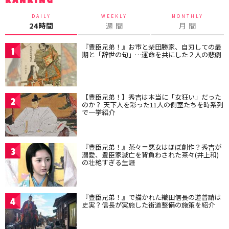
RANKING
DAILY
WEEKLY
MONTHLY
24時間
週 間
月 間
『豊臣兄弟！』お市と柴田勝家、自刃しての最
1
期と「辞世の句」…運命を共にした２人の悲劇
【豊臣兄弟！】秀吉は本当に「女狂い」だった
2
のか？ 天下人を彩った11人の側室たちを時系列
で一挙紹介
『豊臣兄弟！』茶々＝悪女はほぼ創作？秀吉が
3
溺愛、豊臣家滅亡を背負わされた茶々(井上和)
の壮絶すぎる生涯
『豊臣兄弟！』で描かれた織田信長の道普請は
4
史実？信長が実施した街道整備の施策を紹介