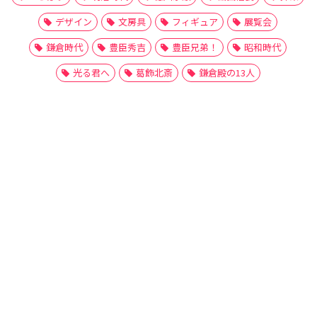
デザイン
文房具
フィギュア
展覧会
鎌倉時代
豊臣秀吉
豊臣兄弟！
昭和時代
光る君へ
葛飾北斎
鎌倉殿の13人