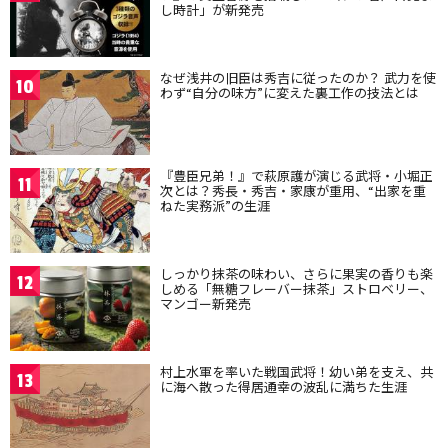
し時計」が新発売
なぜ浅井の旧臣は秀吉に従ったのか？ 武力を使
10
わず“自分の味方”に変えた裏工作の技法とは
『豊臣兄弟！』で萩原護が演じる武将・小堀正
11
次とは？秀長・秀吉・家康が重用、“出家を重
ねた実務派”の生涯
しっかり抹茶の味わい、さらに果実の香りも楽
12
しめる「無糖フレーバー抹茶」ストロベリー、
マンゴー新発売
村上水軍を率いた戦国武将！幼い弟を支え、共
13
に海へ散った得居通幸の波乱に満ちた生涯