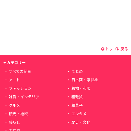
トップに戻る
カテゴリー
すべての記事
まとめ
アート
日本画・浮世絵
ファッション
着物・和服
雑貨・インテリア
和雑貨
グルメ
和菓子
観光・地域
エンタメ
暮らし
歴史・文化
古写真