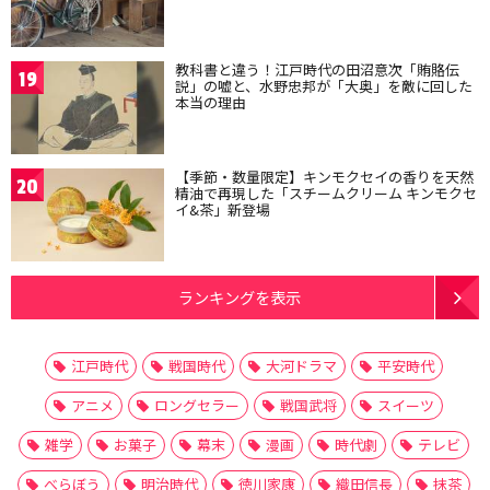
教科書と違う！江戸時代の田沼意次「賄賂伝
19
説」の嘘と、水野忠邦が「大奥」を敵に回した
本当の理由
【季節・数量限定】キンモクセイの香りを天然
20
精油で再現した「スチームクリーム キンモクセ
イ&茶」新登場
ランキングを表示
江戸時代
戦国時代
大河ドラマ
平安時代
アニメ
ロングセラー
戦国武将
スイーツ
雑学
お菓子
幕末
漫画
時代劇
テレビ
べらぼう
明治時代
徳川家康
織田信長
抹茶