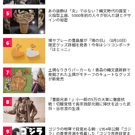
あの装飾は「炎」ではない？縄文時代の国宝・
5
火焔型土器、5000年前の人々が刻んだ謎とデザ
インの秘密
鳩サブレーの豊島屋が『鳩の日』（8月10日）
6
限定グッズ詳細を発表！今年はシリコンポーチ
「はとっこ」
土偶なりきりパーカーも！青森の縄文遺跡群で
7
発掘された土偶がモチーフのキュートなグッズ
が新発売
『豊臣兄弟！』小一郎の5万の大軍に徹底抗
8
戦！切腹覚悟で長宗我部元親に降伏を迫った武
将・谷忠澄の生涯
ゴジラの咆哮で目覚める朝…1954年公開『ゴジ
9
ラ』の貴重音源を搭載した「ゴジラ音声目覚ま