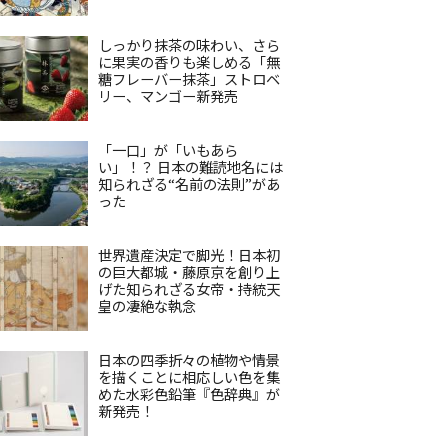
しっかり抹茶の味わい、さら
に果実の香りも楽しめる「無
糖フレーバー抹茶」ストロベ
リー、マンゴー新発売
「一口」が「いもあら
い」！？ 日本の難読地名には
知られざる“名前の法則”があ
った
世界遺産決定で脚光！日本初
の巨大都城・藤原京を創り上
げた知られざる女帝・持統天
皇の凄絶な執念
日本の四季折々の植物や情景
を描くことに相応しい色を集
めた水彩色鉛筆『色辞典』が
新発売！