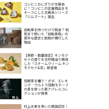
コンビニおにぎりが文房具
に！コンビニの定番商品をモ
チーフにした文房具シリーズ
『ジムマート』誕生
自転車を持つだけで税金？ 昭
和まで続いた「自転車税」の
意外な歴史と脱税が横行した
理由
【季節・数量限定】キンモク
セイの香りを天然精油で再現
した「スチームクリーム キン
モクセイ&茶」新登場
怪獣革を纏う！ダダ、エレキ
ング…ウルトラ怪獣モチーフ
の革を使った新アパレルコレ
クションが発表
村上水軍を率いた戦国武将！