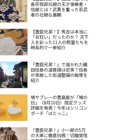
長宗我部元親の天才後継者・
信親とは？武勇を奮った若武
者の壮絶な最期
【豊臣兄弟！】秀吉は本当に
「女狂い」だったのか？ 天下
人を彩った11人の側室たちを
時系列で一挙紹介
『豊臣兄弟！』で描かれた織
田信長の道普請は史実？信長
が実施した街道整備の施策を
紹介
鳩サブレーの豊島屋が『鳩の
日』（8月10日）限定グッズ
詳細を発表！今年はシリコン
ポーチ「はとっこ」
『豊臣兄弟！』小一郎の5万
の大軍に徹底抗戦！切腹覚悟