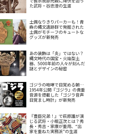
で長宗我部元親に降伏を迫っ
た武将・谷忠澄の生涯
土偶なりきりパーカーも！青
森の縄文遺跡群で発掘された
土偶がモチーフのキュートな
グッズが新発売
あの装飾は「炎」ではない？
縄文時代の国宝・火焔型土
器、5000年前の人々が刻んだ
謎とデザインの秘密
ゴジラの咆哮で目覚める朝…
1954年公開『ゴジラ』の貴重
音源を搭載した「ゴジラ音声
目覚まし時計」が新発売
『豊臣兄弟！』で萩原護が演
じる武将・小堀正次とは？秀
長・秀吉・家康が重用、“出
家を重ねた実務派”の生涯