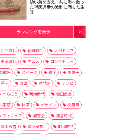
幼い弟を支え、共に海へ散っ
た得居通幸の波乱に満ちた生
涯
ランキングを表示
江戸時代
戦国時代
大河ドラマ
平安時代
アニメ
ロングセラー
国武将
スイーツ
雑学
お菓子
幕末
漫画
時代劇
テレビ
べらぼう
明治時代
織田信長
川家康
抹茶
デザイン
文房具
フィギュア
展覧会
鎌倉時代
豊臣秀吉
豊臣兄弟！
昭和時代