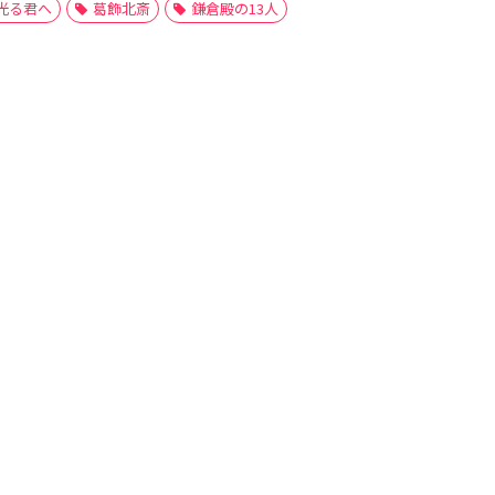
光る君へ
葛飾北斎
鎌倉殿の13人