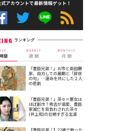
公式アカウントで最新情報ゲット！
ランキング
KING
ILY
WEEKLY
MONTHLY
4時間
週 間
月 間
『豊臣兄弟！』お市と柴田勝
家、自刃しての最期と「辞世
の句」…運命を共にした２人
の悲劇
『豊臣兄弟！』茶々＝悪女は
ほぼ創作？秀吉が溺愛、豊臣
家滅亡を背負わされた茶々
(井上和)の壮絶すぎる生涯
【豊臣兄弟！】22歳で散った