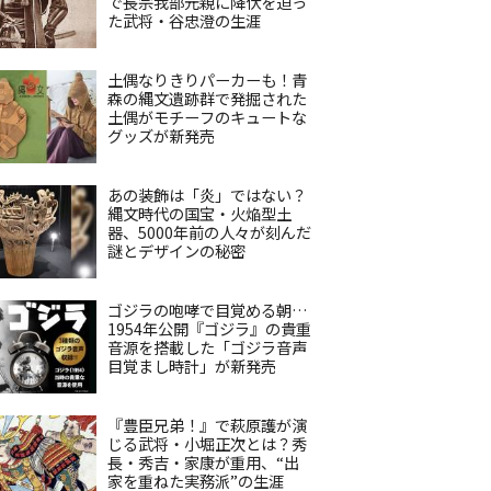
で長宗我部元親に降伏を迫っ
た武将・谷忠澄の生涯
土偶なりきりパーカーも！青
森の縄文遺跡群で発掘された
土偶がモチーフのキュートな
グッズが新発売
あの装飾は「炎」ではない？
縄文時代の国宝・火焔型土
器、5000年前の人々が刻んだ
謎とデザインの秘密
ゴジラの咆哮で目覚める朝…
1954年公開『ゴジラ』の貴重
音源を搭載した「ゴジラ音声
目覚まし時計」が新発売
『豊臣兄弟！』で萩原護が演
じる武将・小堀正次とは？秀
長・秀吉・家康が重用、“出
家を重ねた実務派”の生涯