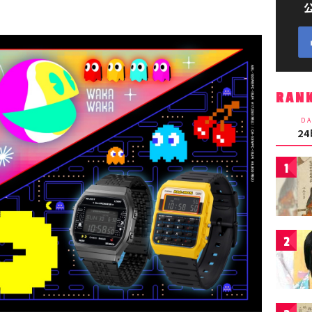
RAN
DA
2
1
2