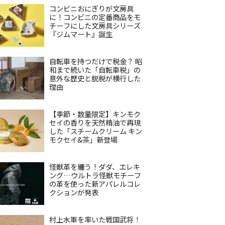
コンビニおにぎりが文房具
に！コンビニの定番商品をモ
チーフにした文房具シリーズ
『ジムマート』誕生
自転車を持つだけで税金？ 昭
和まで続いた「自転車税」の
意外な歴史と脱税が横行した
理由
【季節・数量限定】キンモク
セイの香りを天然精油で再現
した「スチームクリーム キン
モクセイ&茶」新登場
怪獣革を纏う！ダダ、エレキ
ング…ウルトラ怪獣モチーフ
の革を使った新アパレルコレ
クションが発表
村上水軍を率いた戦国武将！