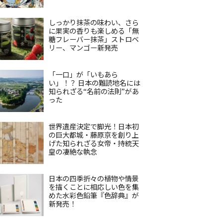
しっかり抹茶の味わい、さら
に果実の香りも楽しめる「無
糖フレーバー抹茶」ストロベ
リー、マンゴー新発売
「一口」が「いもあら
い」！？ 日本の難読地名には
知られざる“名前の法則”があ
った
世界遺産決定で脚光！日本初
の巨大都城・藤原京を創り上
げた知られざる女帝・持統天
皇の凄絶な執念
日本の四季折々の植物や情景
を描くことに相応しい色を集
めた水彩色鉛筆『色辞典』が
新発売！