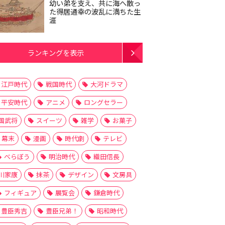
幼い弟を支え、共に海へ散っ
た得居通幸の波乱に満ちた生
涯
ランキングを表示
江戸時代
戦国時代
大河ドラマ
平安時代
アニメ
ロングセラー
国武将
スイーツ
雑学
お菓子
幕末
漫画
時代劇
テレビ
べらぼう
明治時代
織田信長
川家康
抹茶
デザイン
文房具
フィギュア
展覧会
鎌倉時代
豊臣秀吉
豊臣兄弟！
昭和時代