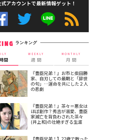
公式アカウントで最新情報ゲット！
ランキング
KING
ILY
WEEKLY
MONTHLY
4時間
週 間
月 間
『豊臣兄弟！』お市と柴田勝
家、自刃しての最期と「辞世
の句」…運命を共にした２人
の悲劇
『豊臣兄弟！』茶々＝悪女は
ほぼ創作？秀吉が溺愛、豊臣
家滅亡を背負わされた茶々
(井上和)の壮絶すぎる生涯
【豊臣兄弟！】22歳で散った