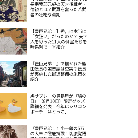
長宗我部元親の天才後継者・
信親とは？武勇を奮った若武
者の壮絶な最期
【豊臣兄弟！】秀吉は本当に
「女狂い」だったのか？ 天下
人を彩った11人の側室たちを
時系列で一挙紹介
『豊臣兄弟！』で描かれた織
田信長の道普請は史実？信長
が実施した街道整備の施策を
紹介
鳩サブレーの豊島屋が『鳩の
日』（8月10日）限定グッズ
詳細を発表！今年はシリコン
ポーチ「はとっこ」
『豊臣兄弟！』小一郎の5万
の大軍に徹底抗戦！切腹覚悟