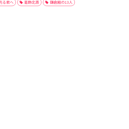
光る君へ
葛飾北斎
鎌倉殿の13人