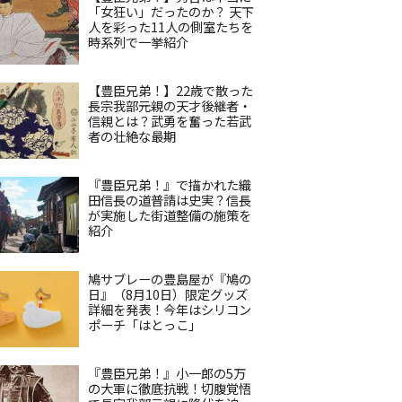
「女狂い」だったのか？ 天下
人を彩った11人の側室たちを
時系列で一挙紹介
【豊臣兄弟！】22歳で散った
長宗我部元親の天才後継者・
信親とは？武勇を奮った若武
者の壮絶な最期
『豊臣兄弟！』で描かれた織
田信長の道普請は史実？信長
が実施した街道整備の施策を
紹介
鳩サブレーの豊島屋が『鳩の
日』（8月10日）限定グッズ
詳細を発表！今年はシリコン
ポーチ「はとっこ」
『豊臣兄弟！』小一郎の5万
の大軍に徹底抗戦！切腹覚悟