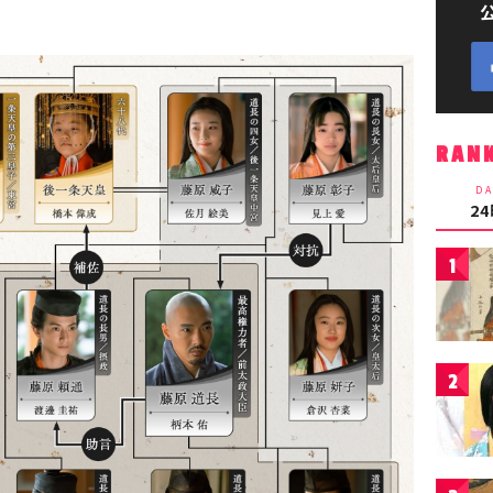
RAN
DA
2
1
2