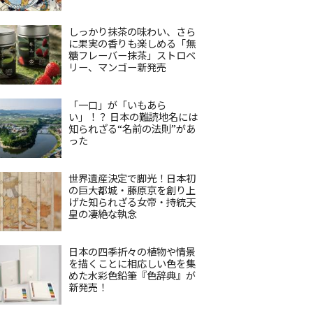
しっかり抹茶の味わい、さら
に果実の香りも楽しめる「無
糖フレーバー抹茶」ストロベ
リー、マンゴー新発売
「一口」が「いもあら
い」！？ 日本の難読地名には
知られざる“名前の法則”があ
った
世界遺産決定で脚光！日本初
の巨大都城・藤原京を創り上
げた知られざる女帝・持統天
皇の凄絶な執念
日本の四季折々の植物や情景
を描くことに相応しい色を集
めた水彩色鉛筆『色辞典』が
新発売！