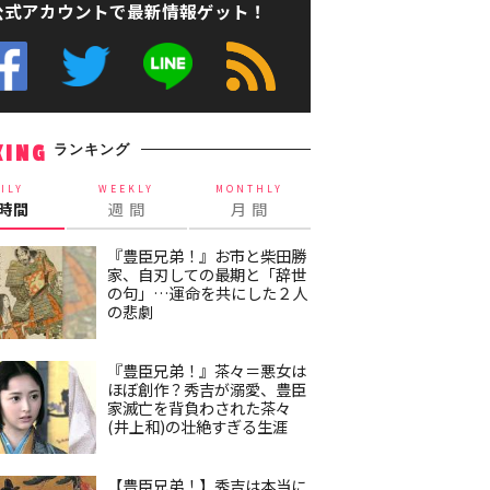
公式アカウントで最新情報ゲット！
ランキング
KING
ILY
WEEKLY
MONTHLY
4時間
週 間
月 間
『豊臣兄弟！』お市と柴田勝
家、自刃しての最期と「辞世
の句」…運命を共にした２人
の悲劇
『豊臣兄弟！』茶々＝悪女は
ほぼ創作？秀吉が溺愛、豊臣
家滅亡を背負わされた茶々
(井上和)の壮絶すぎる生涯
【豊臣兄弟！】秀吉は本当に