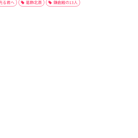
光る君へ
葛飾北斎
鎌倉殿の13人