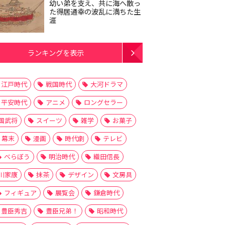
幼い弟を支え、共に海へ散っ
た得居通幸の波乱に満ちた生
涯
ランキングを表示
江戸時代
戦国時代
大河ドラマ
平安時代
アニメ
ロングセラー
国武将
スイーツ
雑学
お菓子
幕末
漫画
時代劇
テレビ
べらぼう
明治時代
織田信長
川家康
抹茶
デザイン
文房具
フィギュア
展覧会
鎌倉時代
豊臣秀吉
豊臣兄弟！
昭和時代