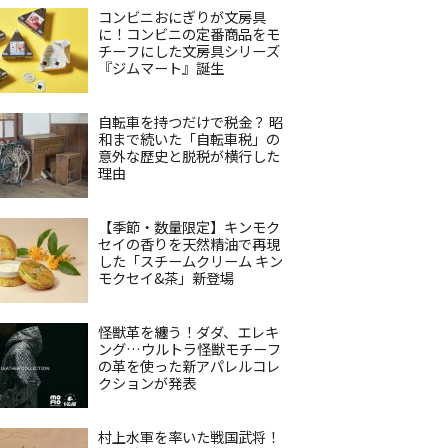
コンビニおにぎりが文房具
に！コンビニの定番商品をモ
チーフにした文房具シリーズ
『ジムマート』誕生
自転車を持つだけで税金？ 昭
和まで続いた「自転車税」の
意外な歴史と脱税が横行した
理由
【季節・数量限定】キンモク
セイの香りを天然精油で再現
した「スチームクリーム キン
モクセイ&茶」新登場
怪獣革を纏う！ダダ、エレキ
ング…ウルトラ怪獣モチーフ
の革を使った新アパレルコレ
クションが発表
村上水軍を率いた戦国武将！