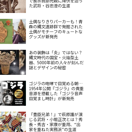
で長宗我部元親に降伏を迫っ
た武将・谷忠澄の生涯
土偶なりきりパーカーも！青
森の縄文遺跡群で発掘された
土偶がモチーフのキュートな
グッズが新発売
あの装飾は「炎」ではない？
縄文時代の国宝・火焔型土
器、5000年前の人々が刻んだ
謎とデザインの秘密
ゴジラの咆哮で目覚める朝…
1954年公開『ゴジラ』の貴重
音源を搭載した「ゴジラ音声
目覚まし時計」が新発売
『豊臣兄弟！』で萩原護が演
じる武将・小堀正次とは？秀
長・秀吉・家康が重用、“出
家を重ねた実務派”の生涯