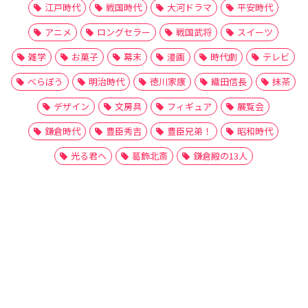
江戸時代
戦国時代
大河ドラマ
平安時代
アニメ
ロングセラー
戦国武将
スイーツ
雑学
お菓子
幕末
漫画
時代劇
テレビ
べらぼう
明治時代
徳川家康
織田信長
抹茶
デザイン
文房具
フィギュア
展覧会
鎌倉時代
豊臣秀吉
豊臣兄弟！
昭和時代
光る君へ
葛飾北斎
鎌倉殿の13人