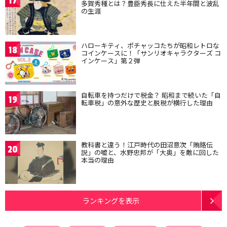
17
多賀秀種とは？豊臣秀長に仕えた半年間と波乱
の生涯
ハローキティ、ポチャッコたちが昭和レトロな
18
コインケースに！「サンリオキャラクターズ コ
インケース」第２弾
自転車を持つだけで税金？ 昭和まで続いた「自
19
転車税」の意外な歴史と脱税が横行した理由
教科書と違う！江戸時代の田沼意次「賄賂伝
20
説」の嘘と、水野忠邦が「大奥」を敵に回した
本当の理由
ランキングを表示