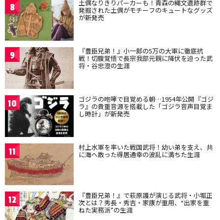
土偶なりきりパーカーも！青森の縄文遺跡群で
8
発掘された土偶がモチーフのキュートなグッズ
が新発売
『豊臣兄弟！』小一郎の5万の大軍に徹底抗
9
戦！切腹覚悟で長宗我部元親に降伏を迫った武
将・谷忠澄の生涯
ゴジラの咆哮で目覚める朝…1954年公開『ゴジ
10
ラ』の貴重音源を搭載した「ゴジラ音声目覚ま
し時計」が新発売
村上水軍を率いた戦国武将！幼い弟を支え、共
11
に海へ散った得居通幸の波乱に満ちた生涯
『豊臣兄弟！』で萩原護が演じる武将・小堀正
12
次とは？秀長・秀吉・家康が重用、“出家を重
ねた実務派”の生涯