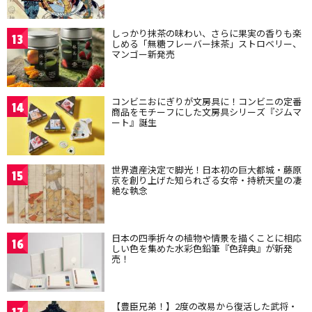
しっかり抹茶の味わい、さらに果実の香りも楽
13
しめる「無糖フレーバー抹茶」ストロベリー、
マンゴー新発売
コンビニおにぎりが文房具に！コンビニの定番
14
商品をモチーフにした文房具シリーズ『ジムマ
ート』誕生
世界遺産決定で脚光！日本初の巨大都城・藤原
15
京を創り上げた知られざる女帝・持統天皇の凄
絶な執念
日本の四季折々の植物や情景を描くことに相応
16
しい色を集めた水彩色鉛筆『色辞典』が新発
売！
【豊臣兄弟！】2度の改易から復活した武将・