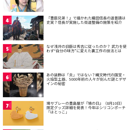
『豊臣兄弟！』で描かれた織田信長の道普請は
4
史実？信長が実施した街道整備の施策を紹介
なぜ浅井の旧臣は秀吉に従ったのか？ 武力を使
5
わず“自分の味方”に変えた裏工作の技法とは
あの装飾は「炎」ではない？縄文時代の国宝・
6
火焔型土器、5000年前の人々が刻んだ謎とデザ
インの秘密
鳩サブレーの豊島屋が『鳩の日』（8月10日）
7
限定グッズ詳細を発表！今年はシリコンポーチ
「はとっこ」