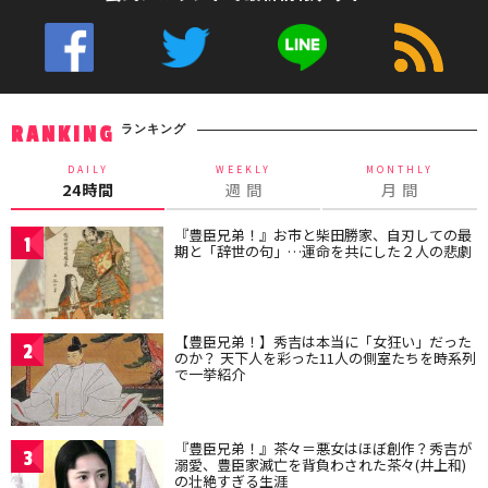
ランキング
RANKING
DAILY
WEEKLY
MONTHLY
24時間
週 間
月 間
『豊臣兄弟！』お市と柴田勝家、自刃しての最
1
期と「辞世の句」…運命を共にした２人の悲劇
【豊臣兄弟！】秀吉は本当に「女狂い」だった
2
のか？ 天下人を彩った11人の側室たちを時系列
で一挙紹介
『豊臣兄弟！』茶々＝悪女はほぼ創作？秀吉が
3
溺愛、豊臣家滅亡を背負わされた茶々(井上和)
の壮絶すぎる生涯