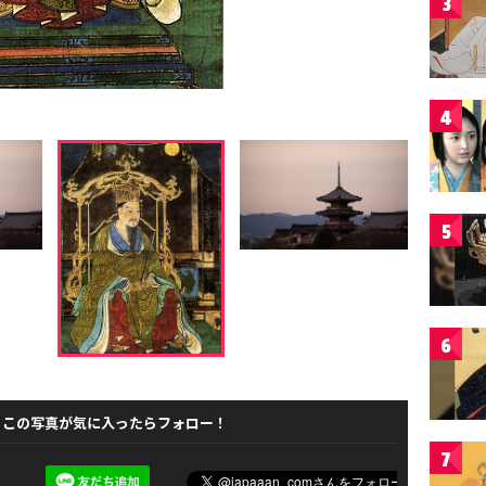
3
4
5
6
この写真が気に入ったらフォロー！
7