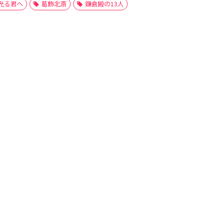
光る君へ
葛飾北斎
鎌倉殿の13人