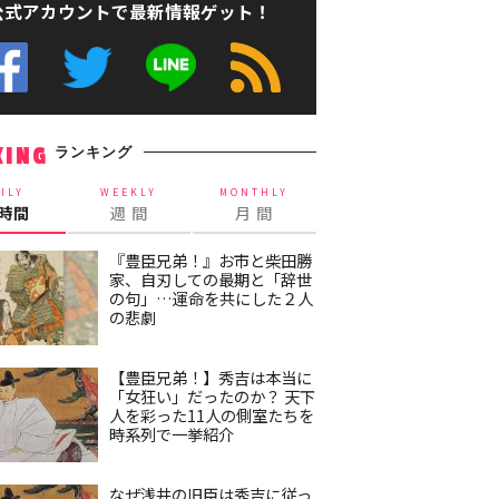
公式アカウントで最新情報ゲット！
ランキング
KING
ILY
WEEKLY
MONTHLY
4時間
週 間
月 間
『豊臣兄弟！』お市と柴田勝
家、自刃しての最期と「辞世
の句」…運命を共にした２人
の悲劇
【豊臣兄弟！】秀吉は本当に
「女狂い」だったのか？ 天下
人を彩った11人の側室たちを
時系列で一挙紹介
なぜ浅井の旧臣は秀吉に従っ