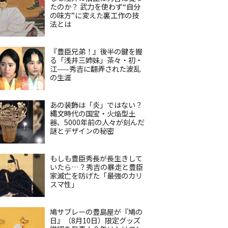
たのか？ 武力を使わず“自分
の味方”に変えた裏工作の技
法とは
『豊臣兄弟！』後半の鍵を握
る「浅井三姉妹」茶々・初・
江——秀吉に翻弄された波乱
の生涯
あの装飾は「炎」ではない？
縄文時代の国宝・火焔型土
器、5000年前の人々が刻んだ
謎とデザインの秘密
もしも豊臣秀長が長生きして
いたら…？秀吉の暴走と豊臣
家滅亡を防げた「最強のカリ
スマ性」
鳩サブレーの豊島屋が『鳩の
日』（8月10日）限定グッズ