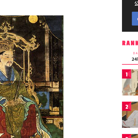
RAN
DA
2
1
2