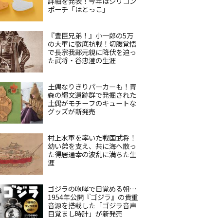
詳細を発表！今年はシリコン
ポーチ「はとっこ」
『豊臣兄弟！』小一郎の5万
の大軍に徹底抗戦！切腹覚悟
で長宗我部元親に降伏を迫っ
た武将・谷忠澄の生涯
土偶なりきりパーカーも！青
森の縄文遺跡群で発掘された
土偶がモチーフのキュートな
グッズが新発売
村上水軍を率いた戦国武将！
幼い弟を支え、共に海へ散っ
た得居通幸の波乱に満ちた生
涯
ゴジラの咆哮で目覚める朝…
1954年公開『ゴジラ』の貴重
音源を搭載した「ゴジラ音声
目覚まし時計」が新発売