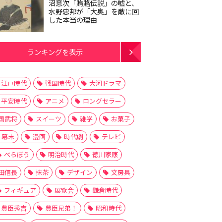
沼意次「賄賂伝説」の嘘と、
水野忠邦が「大奥」を敵に回
した本当の理由
ランキングを表示
江戸時代
戦国時代
大河ドラマ
平安時代
アニメ
ロングセラー
国武将
スイーツ
雑学
お菓子
幕末
漫画
時代劇
テレビ
べらぼう
明治時代
徳川家康
田信長
抹茶
デザイン
文房具
フィギュア
展覧会
鎌倉時代
豊臣秀吉
豊臣兄弟！
昭和時代