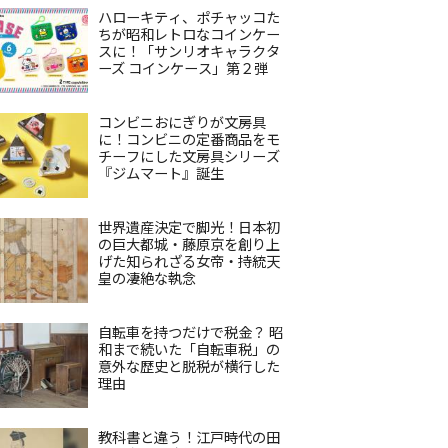
ハローキティ、ポチャッコた
ちが昭和レトロなコインケー
スに！「サンリオキャラクタ
ーズ コインケース」第２弾
コンビニおにぎりが文房具
に！コンビニの定番商品をモ
チーフにした文房具シリーズ
『ジムマート』誕生
世界遺産決定で脚光！日本初
の巨大都城・藤原京を創り上
げた知られざる女帝・持統天
皇の凄絶な執念
自転車を持つだけで税金？ 昭
和まで続いた「自転車税」の
意外な歴史と脱税が横行した
理由
教科書と違う！江戸時代の田