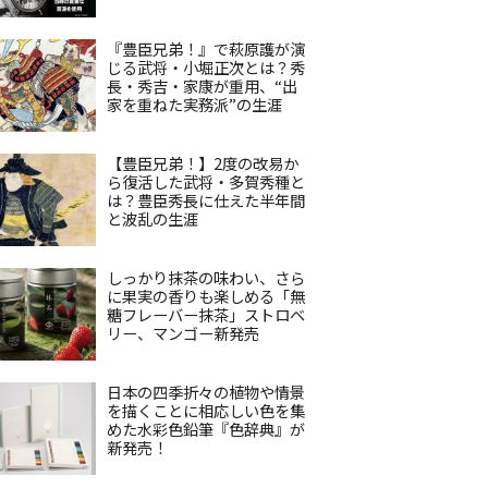
『豊臣兄弟！』で萩原護が演
じる武将・小堀正次とは？秀
長・秀吉・家康が重用、“出
家を重ねた実務派”の生涯
【豊臣兄弟！】2度の改易か
ら復活した武将・多賀秀種と
は？豊臣秀長に仕えた半年間
と波乱の生涯
しっかり抹茶の味わい、さら
に果実の香りも楽しめる「無
糖フレーバー抹茶」ストロベ
リー、マンゴー新発売
日本の四季折々の植物や情景
を描くことに相応しい色を集
めた水彩色鉛筆『色辞典』が
新発売！