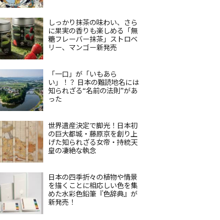
しっかり抹茶の味わい、さら
に果実の香りも楽しめる「無
糖フレーバー抹茶」ストロベ
リー、マンゴー新発売
「一口」が「いもあら
い」！？ 日本の難読地名には
知られざる“名前の法則”があ
った
世界遺産決定で脚光！日本初
の巨大都城・藤原京を創り上
げた知られざる女帝・持統天
皇の凄絶な執念
日本の四季折々の植物や情景
を描くことに相応しい色を集
めた水彩色鉛筆『色辞典』が
新発売！