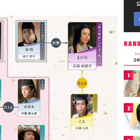
RAN
DA
2
1
2