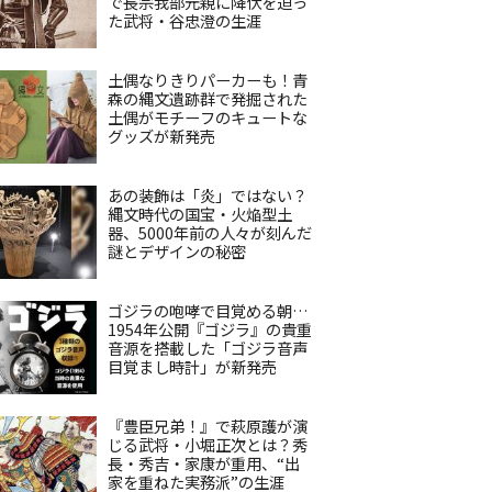
で長宗我部元親に降伏を迫っ
た武将・谷忠澄の生涯
土偶なりきりパーカーも！青
森の縄文遺跡群で発掘された
土偶がモチーフのキュートな
グッズが新発売
あの装飾は「炎」ではない？
縄文時代の国宝・火焔型土
器、5000年前の人々が刻んだ
謎とデザインの秘密
ゴジラの咆哮で目覚める朝…
1954年公開『ゴジラ』の貴重
音源を搭載した「ゴジラ音声
目覚まし時計」が新発売
『豊臣兄弟！』で萩原護が演
じる武将・小堀正次とは？秀
長・秀吉・家康が重用、“出
家を重ねた実務派”の生涯