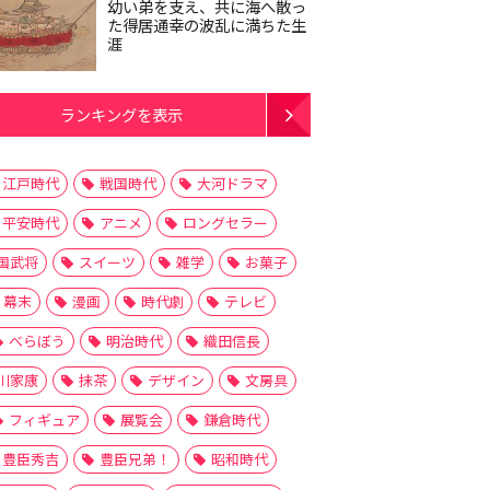
幼い弟を支え、共に海へ散っ
た得居通幸の波乱に満ちた生
涯
ランキングを表示
江戸時代
戦国時代
大河ドラマ
平安時代
アニメ
ロングセラー
国武将
スイーツ
雑学
お菓子
幕末
漫画
時代劇
テレビ
べらぼう
明治時代
織田信長
川家康
抹茶
デザイン
文房具
フィギュア
展覧会
鎌倉時代
豊臣秀吉
豊臣兄弟！
昭和時代