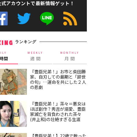
公式アカウントで最新情報ゲット！
ランキング
KING
ILY
WEEKLY
MONTHLY
4時間
週 間
月 間
『豊臣兄弟！』お市と柴田勝
家、自刃しての最期と「辞世
の句」…運命を共にした２人
の悲劇
『豊臣兄弟！』茶々＝悪女は
ほぼ創作？秀吉が溺愛、豊臣
家滅亡を背負わされた茶々
(井上和)の壮絶すぎる生涯
【豊臣兄弟！】22歳で散った