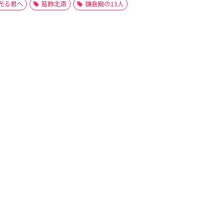
光る君へ
葛飾北斎
鎌倉殿の13人