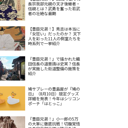
長宗我部元親の天才後継者・
信親とは？武勇を奮った若武
者の壮絶な最期
【豊臣兄弟！】秀吉は本当に
「女狂い」だったのか？ 天下
人を彩った11人の側室たちを
時系列で一挙紹介
『豊臣兄弟！』で描かれた織
田信長の道普請は史実？信長
が実施した街道整備の施策を
紹介
鳩サブレーの豊島屋が『鳩の
日』（8月10日）限定グッズ
詳細を発表！今年はシリコン
ポーチ「はとっこ」
『豊臣兄弟！』小一郎の5万
の大軍に徹底抗戦！切腹覚悟