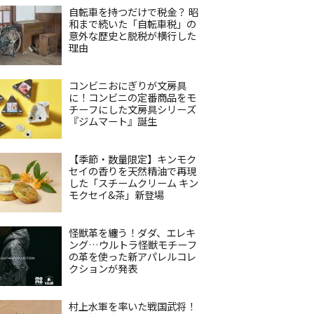
自転車を持つだけで税金？ 昭
和まで続いた「自転車税」の
意外な歴史と脱税が横行した
理由
コンビニおにぎりが文房具
に！コンビニの定番商品をモ
チーフにした文房具シリーズ
『ジムマート』誕生
【季節・数量限定】キンモク
セイの香りを天然精油で再現
した「スチームクリーム キン
モクセイ&茶」新登場
怪獣革を纏う！ダダ、エレキ
ング…ウルトラ怪獣モチーフ
の革を使った新アパレルコレ
クションが発表
村上水軍を率いた戦国武将！