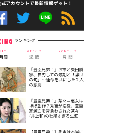
公式アカウントで最新情報ゲット！
ランキング
KING
ILY
WEEKLY
MONTHLY
4時間
週 間
月 間
『豊臣兄弟！』お市と柴田勝
家、自刃しての最期と「辞世
の句」…運命を共にした２人
の悲劇
『豊臣兄弟！』茶々＝悪女は
ほぼ創作？秀吉が溺愛、豊臣
家滅亡を背負わされた茶々
(井上和)の壮絶すぎる生涯
【豊臣兄弟！】秀吉は本当に