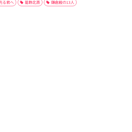
光る君へ
葛飾北斎
鎌倉殿の13人