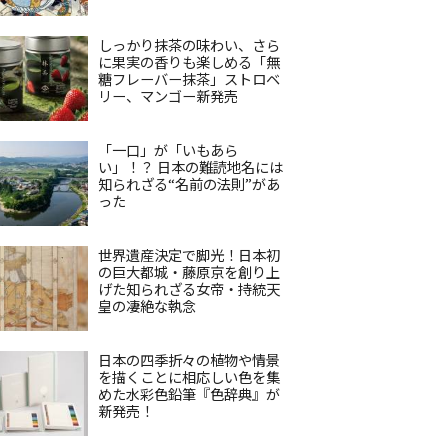
しっかり抹茶の味わい、さら
に果実の香りも楽しめる「無
糖フレーバー抹茶」ストロベ
リー、マンゴー新発売
「一口」が「いもあら
い」！？ 日本の難読地名には
知られざる“名前の法則”があ
った
世界遺産決定で脚光！日本初
の巨大都城・藤原京を創り上
げた知られざる女帝・持統天
皇の凄絶な執念
日本の四季折々の植物や情景
を描くことに相応しい色を集
めた水彩色鉛筆『色辞典』が
新発売！