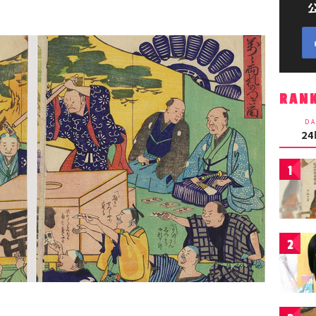
RAN
DA
2
1
2