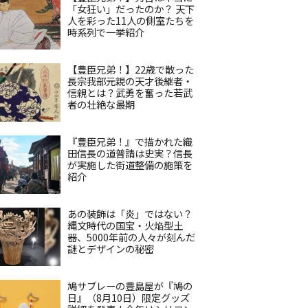
「女狂い」だったのか？ 天下
人を彩った11人の側室たちを
時系列で一挙紹介
【豊臣兄弟！】22歳で散った
長宗我部元親の天才後継者・
信親とは？武勇を奮った若武
者の壮絶な最期
『豊臣兄弟！』で描かれた織
田信長の道普請は史実？信長
が実施した街道整備の施策を
紹介
あの装飾は「炎」ではない？
縄文時代の国宝・火焔型土
器、5000年前の人々が刻んだ
謎とデザインの秘密
鳩サブレーの豊島屋が『鳩の
日』（8月10日）限定グッズ