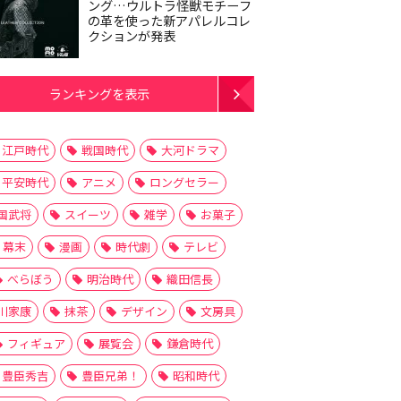
ング…ウルトラ怪獣モチーフ
の革を使った新アパレルコレ
クションが発表
ランキングを表示
江戸時代
戦国時代
大河ドラマ
平安時代
アニメ
ロングセラー
国武将
スイーツ
雑学
お菓子
幕末
漫画
時代劇
テレビ
べらぼう
明治時代
織田信長
川家康
抹茶
デザイン
文房具
フィギュア
展覧会
鎌倉時代
豊臣秀吉
豊臣兄弟！
昭和時代