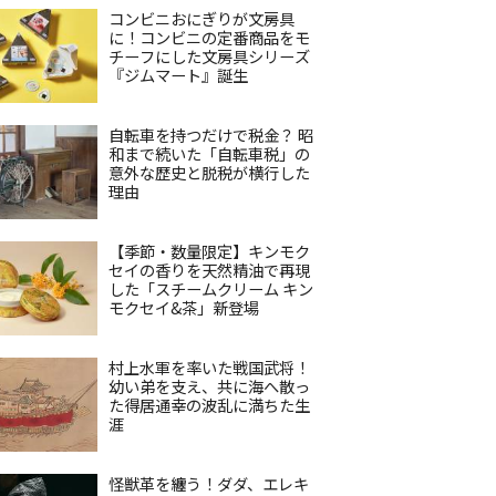
コンビニおにぎりが文房具
に！コンビニの定番商品をモ
チーフにした文房具シリーズ
『ジムマート』誕生
自転車を持つだけで税金？ 昭
和まで続いた「自転車税」の
意外な歴史と脱税が横行した
理由
【季節・数量限定】キンモク
セイの香りを天然精油で再現
した「スチームクリーム キン
モクセイ&茶」新登場
村上水軍を率いた戦国武将！
幼い弟を支え、共に海へ散っ
た得居通幸の波乱に満ちた生
涯
怪獣革を纏う！ダダ、エレキ