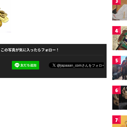
3
4
この写真が気に入ったらフォロー！
5
6
7