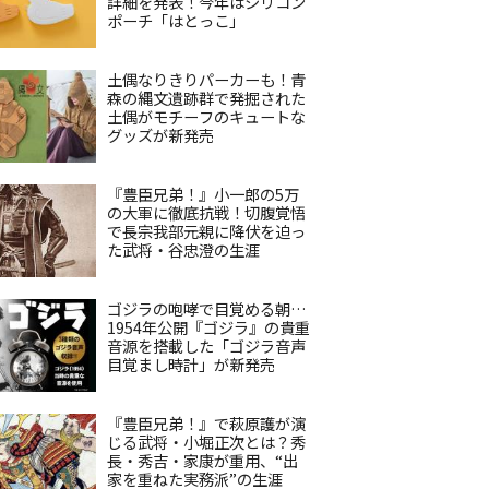
詳細を発表！今年はシリコン
ポーチ「はとっこ」
土偶なりきりパーカーも！青
森の縄文遺跡群で発掘された
土偶がモチーフのキュートな
グッズが新発売
『豊臣兄弟！』小一郎の5万
の大軍に徹底抗戦！切腹覚悟
で長宗我部元親に降伏を迫っ
た武将・谷忠澄の生涯
ゴジラの咆哮で目覚める朝…
1954年公開『ゴジラ』の貴重
音源を搭載した「ゴジラ音声
目覚まし時計」が新発売
『豊臣兄弟！』で萩原護が演
じる武将・小堀正次とは？秀
長・秀吉・家康が重用、“出
家を重ねた実務派”の生涯