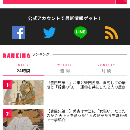
公式アカウントで最新情報ゲット！
ランキング
RANKING
DAILY
WEEKLY
MONTHLY
24時間
週 間
月 間
『豊臣兄弟！』お市と柴田勝家、自刃しての最
1
期と「辞世の句」…運命を共にした２人の悲劇
【豊臣兄弟！】秀吉は本当に「女狂い」だった
2
のか？ 天下人を彩った11人の側室たちを時系列
で一挙紹介