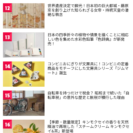
世界遺産決定で脚光！日本初の巨大都城・藤原
12
京を創り上げた知られざる女帝・持統天皇の凄
絶な執念
日本の四季折々の植物や情景を描くことに相応
13
しい色を集めた水彩色鉛筆『色辞典』が新発
売！
コンビニおにぎりが文房具に！コンビニの定番
14
商品をモチーフにした文房具シリーズ『ジムマ
ート』誕生
自転車を持つだけで税金？ 昭和まで続いた「自
15
転車税」の意外な歴史と脱税が横行した理由
【季節・数量限定】キンモクセイの香りを天然
16
精油で再現した「スチームクリーム キンモクセ
イ&茶」新登場