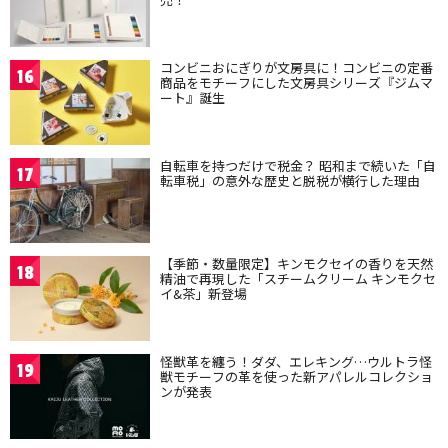
コンビニおにぎりが文房具に！コンビニの定番
16
商品をモチーフにした文房具シリーズ『ジムマ
ート』誕生
自転車を持つだけで税金？ 昭和まで続いた「自
17
転車税」の意外な歴史と脱税が横行した理由
【季節・数量限定】キンモクセイの香りを天然
18
精油で再現した「スチームクリーム キンモクセ
イ&茶」新登場
怪獣革を纏う！ダダ、エレキング…ウルトラ怪
19
獣モチーフの革を使った新アパレルコレクショ
ンが発表