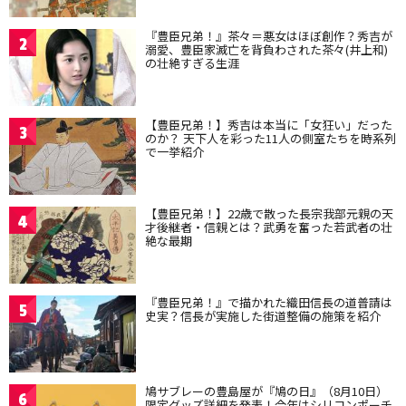
『豊臣兄弟！』茶々＝悪女はほぼ創作？秀吉が
2
溺愛、豊臣家滅亡を背負わされた茶々(井上和)
の壮絶すぎる生涯
【豊臣兄弟！】秀吉は本当に「女狂い」だった
3
のか？ 天下人を彩った11人の側室たちを時系列
で一挙紹介
【豊臣兄弟！】22歳で散った長宗我部元親の天
4
才後継者・信親とは？武勇を奮った若武者の壮
絶な最期
『豊臣兄弟！』で描かれた織田信長の道普請は
5
史実？信長が実施した街道整備の施策を紹介
鳩サブレーの豊島屋が『鳩の日』（8月10日）
6
限定グッズ詳細を発表！今年はシリコンポーチ