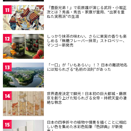
『豊臣兄弟！』で萩原護が演じる武将・小堀正
11
次とは？秀長・秀吉・家康が重用、“出家を重
ねた実務派”の生涯
しっかり抹茶の味わい、さらに果実の香りも楽
12
しめる「無糖フレーバー抹茶」ストロベリー、
マンゴー新発売
「一口」が「いもあらい」！？ 日本の難読地名
13
には知られざる“名前の法則”があった
世界遺産決定で脚光！日本初の巨大都城・藤原
14
京を創り上げた知られざる女帝・持統天皇の凄
絶な執念
日本の四季折々の植物や情景を描くことに相応
15
しい色を集めた水彩色鉛筆『色辞典』が新発
売！