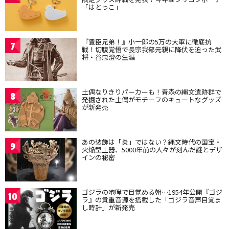
「はとっこ」
『豊臣兄弟！』小一郎の5万の大軍に徹底抗
7
戦！切腹覚悟で長宗我部元親に降伏を迫った武
将・谷忠澄の生涯
土偶なりきりパーカーも！青森の縄文遺跡群で
8
発掘された土偶がモチーフのキュートなグッズ
が新発売
あの装飾は「炎」ではない？縄文時代の国宝・
9
火焔型土器、5000年前の人々が刻んだ謎とデザ
インの秘密
ゴジラの咆哮で目覚める朝…1954年公開『ゴジ
10
ラ』の貴重音源を搭載した「ゴジラ音声目覚ま
し時計」が新発売