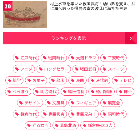
村上水軍を率いた戦国武将！幼い弟を支え、共
20
に海へ散った得居通幸の波乱に満ちた生涯
ランキングを表示
江戸時代
戦国時代
大河ドラマ
平安時代
アニメ
ロングセラー
戦国武将
スイーツ
雑学
お菓子
幕末
漫画
時代劇
テレビ
べらぼう
明治時代
織田信長
徳川家康
抹茶
デザイン
文房具
フィギュア
展覧会
鎌倉時代
豊臣秀吉
豊臣兄弟！
昭和時代
光る君へ
葛飾北斎
鎌倉殿の13人