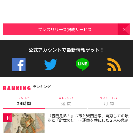
プレスリリース掲載サービス
公式アカウントで最新情報ゲット！
ランキング
RANKING
DAILY
WEEKLY
MONTHLY
24時間
週 間
月 間
『豊臣兄弟！』お市と柴田勝家、自刃しての最
1
期と「辞世の句」…運命を共にした２人の悲劇