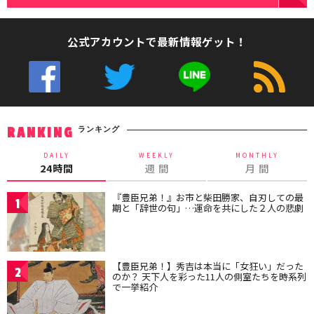
公式アカウントで最新情報ゲット！
ランキング
RANKING
DAILY
WEEKLY
MONTHLY
24時間
週 間
月 間
『豊臣兄弟！』お市と柴田勝家、自刃しての最
1
期と「辞世の句」…運命を共にした２人の悲劇
【豊臣兄弟！】秀吉は本当に「女狂い」だった
2
のか？ 天下人を彩った11人の側室たちを時系列
で一挙紹介