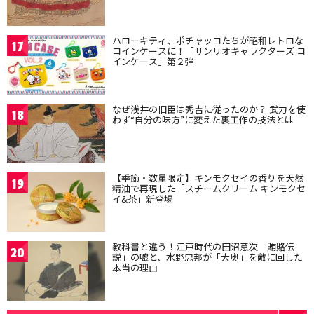
ハローキティ、ポチャッコたちが昭和レトロな
17
コインケースに！「サンリオキャラクターズ コ
インケース」第２弾
なぜ浅井の旧臣は秀吉に従ったのか？ 武力を使
18
わず“自分の味方”に変えた裏工作の技法とは
【季節・数量限定】キンモクセイの香りを天然
19
精油で再現した「スチームクリーム キンモクセ
イ&茶」新登場
教科書と違う！江戸時代の田沼意次「賄賂伝
20
説」の嘘と、水野忠邦が「大奥」を敵に回した
本当の理由