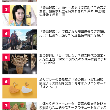
『豊臣兄弟！』茶々＝悪女はほぼ創作？秀吉が
3
溺愛、豊臣家滅亡を背負わされた茶々(井上和)
の壮絶すぎる生涯
『豊臣兄弟！』で描かれた織田信長の道普請は
4
史実？信長が実施した街道整備の施策を紹介
あの装飾は「炎」ではない？縄文時代の国宝・
5
火焔型土器、5000年前の人々が刻んだ謎とデザ
インの秘密
鳩サブレーの豊島屋が『鳩の日』（8月10日）
6
限定グッズ詳細を発表！今年はシリコンポーチ
「はとっこ」
土偶なりきりパーカーも！青森の縄文遺跡群で
7
発掘された土偶がモチーフのキュートなグッズ