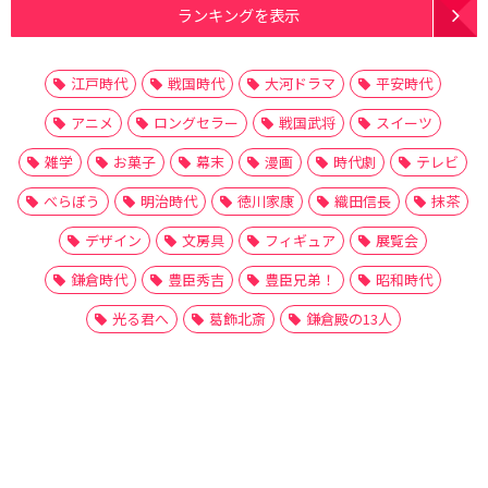
ランキングを表示
江戸時代
戦国時代
大河ドラマ
平安時代
アニメ
ロングセラー
戦国武将
スイーツ
雑学
お菓子
幕末
漫画
時代劇
テレビ
べらぼう
明治時代
徳川家康
織田信長
抹茶
デザイン
文房具
フィギュア
展覧会
鎌倉時代
豊臣秀吉
豊臣兄弟！
昭和時代
光る君へ
葛飾北斎
鎌倉殿の13人