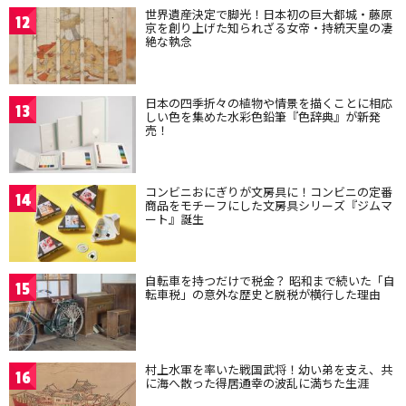
世界遺産決定で脚光！日本初の巨大都城・藤原
12
京を創り上げた知られざる女帝・持統天皇の凄
絶な執念
日本の四季折々の植物や情景を描くことに相応
13
しい色を集めた水彩色鉛筆『色辞典』が新発
売！
コンビニおにぎりが文房具に！コンビニの定番
14
商品をモチーフにした文房具シリーズ『ジムマ
ート』誕生
自転車を持つだけで税金？ 昭和まで続いた「自
15
転車税」の意外な歴史と脱税が横行した理由
村上水軍を率いた戦国武将！幼い弟を支え、共
16
に海へ散った得居通幸の波乱に満ちた生涯