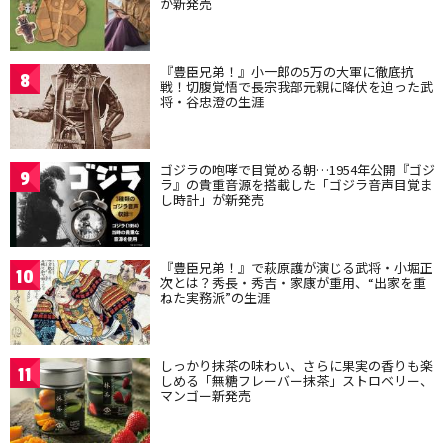
が新発売
『豊臣兄弟！』小一郎の5万の大軍に徹底抗
8
戦！切腹覚悟で長宗我部元親に降伏を迫った武
将・谷忠澄の生涯
ゴジラの咆哮で目覚める朝…1954年公開『ゴジ
9
ラ』の貴重音源を搭載した「ゴジラ音声目覚ま
し時計」が新発売
『豊臣兄弟！』で萩原護が演じる武将・小堀正
10
次とは？秀長・秀吉・家康が重用、“出家を重
ねた実務派”の生涯
しっかり抹茶の味わい、さらに果実の香りも楽
11
しめる「無糖フレーバー抹茶」ストロベリー、
マンゴー新発売