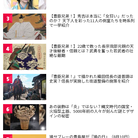
【豊臣兄弟！】秀吉は本当に「女狂い」だった
3
のか？ 天下人を彩った11人の側室たちを時系列
で一挙紹介
【豊臣兄弟！】22歳で散った長宗我部元親の天
4
才後継者・信親とは？武勇を奮った若武者の壮
絶な最期
『豊臣兄弟！』で描かれた織田信長の道普請は
5
史実？信長が実施した街道整備の施策を紹介
あの装飾は「炎」ではない？縄文時代の国宝・
6
火焔型土器、5000年前の人々が刻んだ謎とデザ
インの秘密
鳩サブレーの豊島屋が『鳩の日』（8月10日）