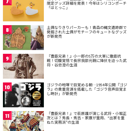
7
限定グッズ詳細を発表！今年はシリコンポーチ
「はとっこ」
土偶なりきりパーカーも！青森の縄文遺跡群で
8
発掘された土偶がモチーフのキュートなグッズ
が新発売
『豊臣兄弟！』小一郎の5万の大軍に徹底抗
9
戦！切腹覚悟で長宗我部元親に降伏を迫った武
将・谷忠澄の生涯
ゴジラの咆哮で目覚める朝…1954年公開『ゴジ
10
ラ』の貴重音源を搭載した「ゴジラ音声目覚ま
し時計」が新発売
『豊臣兄弟！』で萩原護が演じる武将・小堀正
11
次とは？秀長・秀吉・家康が重用、“出家を重
ねた実務派”の生涯