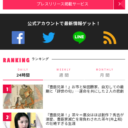
プレスリリース掲載サービス
公式アカウントで最新情報ゲット！
ランキング
RANKING
DAILY
WEEKLY
MONTHLY
24時間
週 間
月 間
『豊臣兄弟！』お市と柴田勝家、自刃しての最
1
期と「辞世の句」…運命を共にした２人の悲劇
『豊臣兄弟！』茶々＝悪女はほぼ創作？秀吉が
2
溺愛、豊臣家滅亡を背負わされた茶々(井上和)
の壮絶すぎる生涯