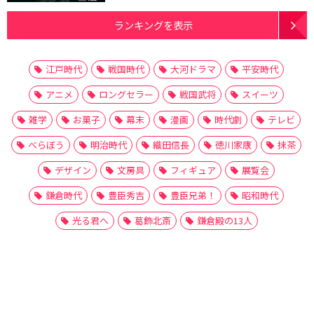
ランキングを表示
江戸時代
戦国時代
大河ドラマ
平安時代
アニメ
ロングセラー
戦国武将
スイーツ
雑学
お菓子
幕末
漫画
時代劇
テレビ
べらぼう
明治時代
織田信長
徳川家康
抹茶
デザイン
文房具
フィギュア
展覧会
鎌倉時代
豊臣秀吉
豊臣兄弟！
昭和時代
光る君へ
葛飾北斎
鎌倉殿の13人