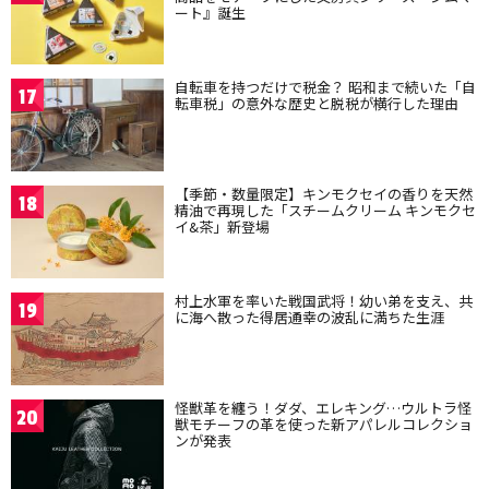
ート』誕生
自転車を持つだけで税金？ 昭和まで続いた「自
17
転車税」の意外な歴史と脱税が横行した理由
【季節・数量限定】キンモクセイの香りを天然
18
精油で再現した「スチームクリーム キンモクセ
イ&茶」新登場
村上水軍を率いた戦国武将！幼い弟を支え、共
19
に海へ散った得居通幸の波乱に満ちた生涯
怪獣革を纏う！ダダ、エレキング…ウルトラ怪
20
獣モチーフの革を使った新アパレルコレクショ
ンが発表