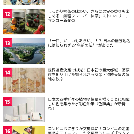
しっかり抹茶の味わい、さらに果実の香りも楽
12
しめる「無糖フレーバー抹茶」ストロベリー、
マンゴー新発売
「一口」が「いもあらい」！？ 日本の難読地名
13
には知られざる“名前の法則”があった
世界遺産決定で脚光！日本初の巨大都城・藤原
14
京を創り上げた知られざる女帝・持統天皇の凄
絶な執念
日本の四季折々の植物や情景を描くことに相応
15
しい色を集めた水彩色鉛筆『色辞典』が新発
売！
コンビニおにぎりが文房具に！コンビニの定番
16
商品をモチーフにした文房具シリーズ『ジムマ