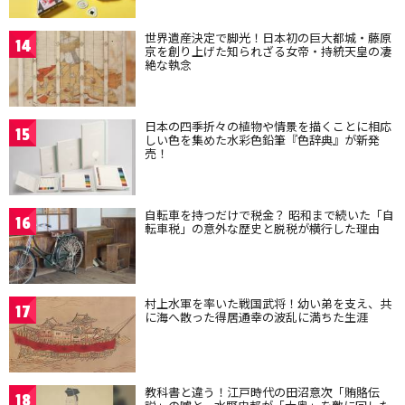
世界遺産決定で脚光！日本初の巨大都城・藤原
14
京を創り上げた知られざる女帝・持統天皇の凄
絶な執念
日本の四季折々の植物や情景を描くことに相応
15
しい色を集めた水彩色鉛筆『色辞典』が新発
売！
自転車を持つだけで税金？ 昭和まで続いた「自
16
転車税」の意外な歴史と脱税が横行した理由
村上水軍を率いた戦国武将！幼い弟を支え、共
17
に海へ散った得居通幸の波乱に満ちた生涯
教科書と違う！江戸時代の田沼意次「賄賂伝
18