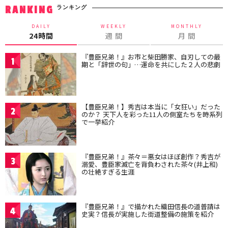
ランキング
RANKING
DAILY
WEEKLY
MONTHLY
24時間
週 間
月 間
『豊臣兄弟！』お市と柴田勝家、自刃しての最
1
期と「辞世の句」…運命を共にした２人の悲劇
【豊臣兄弟！】秀吉は本当に「女狂い」だった
2
のか？ 天下人を彩った11人の側室たちを時系列
で一挙紹介
『豊臣兄弟！』茶々＝悪女はほぼ創作？秀吉が
3
溺愛、豊臣家滅亡を背負わされた茶々(井上和)
の壮絶すぎる生涯
『豊臣兄弟！』で描かれた織田信長の道普請は
4
史実？信長が実施した街道整備の施策を紹介