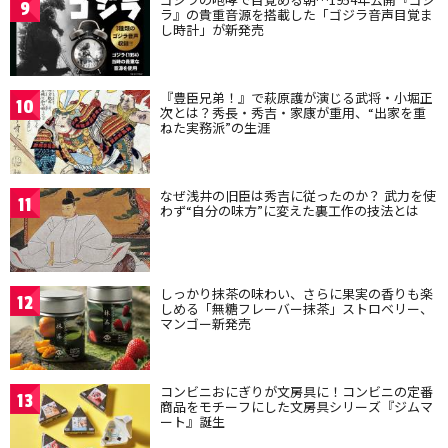
9
ラ』の貴重音源を搭載した「ゴジラ音声目覚ま
し時計」が新発売
『豊臣兄弟！』で萩原護が演じる武将・小堀正
10
次とは？秀長・秀吉・家康が重用、“出家を重
ねた実務派”の生涯
なぜ浅井の旧臣は秀吉に従ったのか？ 武力を使
11
わず“自分の味方”に変えた裏工作の技法とは
しっかり抹茶の味わい、さらに果実の香りも楽
12
しめる「無糖フレーバー抹茶」ストロベリー、
マンゴー新発売
コンビニおにぎりが文房具に！コンビニの定番
13
商品をモチーフにした文房具シリーズ『ジムマ
ート』誕生