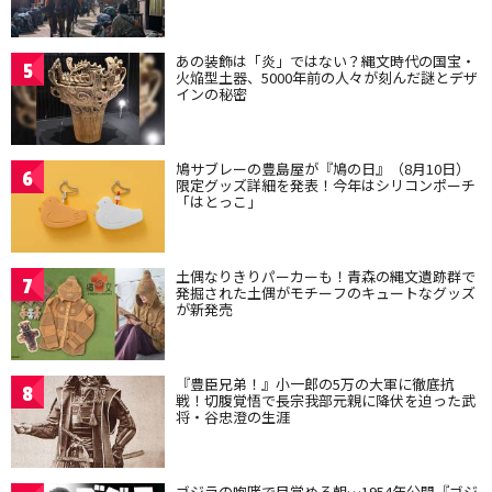
あの装飾は「炎」ではない？縄文時代の国宝・
5
火焔型土器、5000年前の人々が刻んだ謎とデザ
インの秘密
鳩サブレーの豊島屋が『鳩の日』（8月10日）
6
限定グッズ詳細を発表！今年はシリコンポーチ
「はとっこ」
土偶なりきりパーカーも！青森の縄文遺跡群で
7
発掘された土偶がモチーフのキュートなグッズ
が新発売
『豊臣兄弟！』小一郎の5万の大軍に徹底抗
8
戦！切腹覚悟で長宗我部元親に降伏を迫った武
将・谷忠澄の生涯
ゴジラの咆哮で目覚める朝…1954年公開『ゴジ