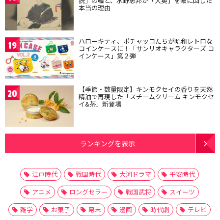
説」の嘘と、水野忠邦が「大奥」を敵に回した
本当の理由
ハローキティ、ポチャッコたちが昭和レトロな
19
コインケースに！「サンリオキャラクターズ コ
インケース」第２弾
【季節・数量限定】キンモクセイの香りを天然
20
精油で再現した「スチームクリーム キンモクセ
イ&茶」新登場
ランキングを表示
江戸時代
戦国時代
大河ドラマ
平安時代
アニメ
ロングセラー
戦国武将
スイーツ
雑学
お菓子
幕末
漫画
時代劇
テレビ