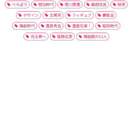
べらぼう
明治時代
徳川家康
織田信長
抹茶
デザイン
文房具
フィギュア
展覧会
鎌倉時代
豊臣秀吉
豊臣兄弟！
昭和時代
光る君へ
葛飾北斎
鎌倉殿の13人