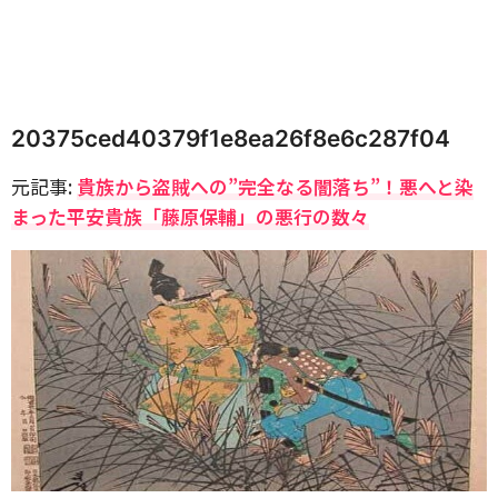
20375ced40379f1e8ea26f8e6c287f04
元記事:
貴族から盗賊への”完全なる闇落ち”！悪へと染
まった平安貴族「藤原保輔」の悪行の数々