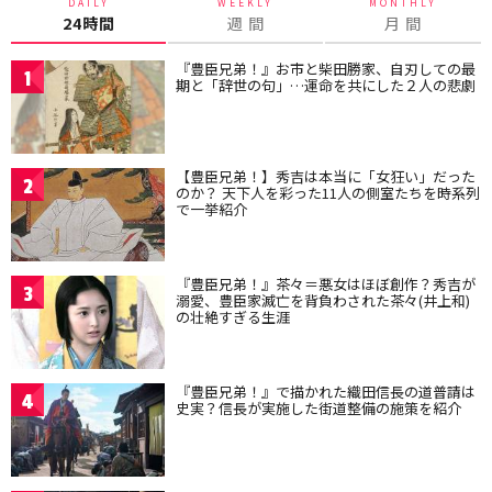
DAILY
WEEKLY
MONTHLY
24時間
週 間
月 間
『豊臣兄弟！』お市と柴田勝家、自刃しての最
1
期と「辞世の句」…運命を共にした２人の悲劇
【豊臣兄弟！】秀吉は本当に「女狂い」だった
2
のか？ 天下人を彩った11人の側室たちを時系列
で一挙紹介
『豊臣兄弟！』茶々＝悪女はほぼ創作？秀吉が
3
溺愛、豊臣家滅亡を背負わされた茶々(井上和)
の壮絶すぎる生涯
『豊臣兄弟！』で描かれた織田信長の道普請は
4
史実？信長が実施した街道整備の施策を紹介