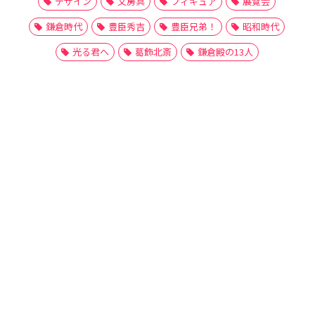
デザイン
文房具
フィギュア
展覧会
鎌倉時代
豊臣秀吉
豊臣兄弟！
昭和時代
光る君へ
葛飾北斎
鎌倉殿の13人