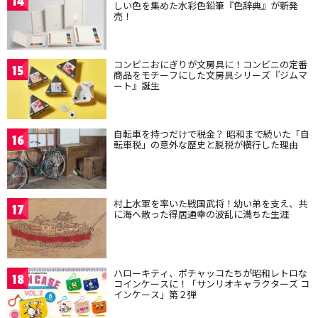
14
しい色を集めた水彩色鉛筆『色辞典』が新発
売！
コンビニおにぎりが文房具に！コンビニの定番
15
商品をモチーフにした文房具シリーズ『ジムマ
ート』誕生
自転車を持つだけで税金？ 昭和まで続いた「自
16
転車税」の意外な歴史と脱税が横行した理由
村上水軍を率いた戦国武将！幼い弟を支え、共
17
に海へ散った得居通幸の波乱に満ちた生涯
ハローキティ、ポチャッコたちが昭和レトロな
18
コインケースに！「サンリオキャラクターズ コ
インケース」第２弾