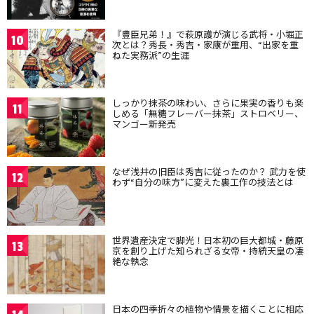
『豊臣兄弟！』で萩原護が演じる武将・小堀正
10
次とは？秀長・秀吉・家康が重用、“出家を重
ねた実務派”の生涯
しっかり抹茶の味わい、さらに果実の香りも楽
11
しめる「無糖フレーバー抹茶」ストロベリー、
マンゴー新発売
なぜ浅井の旧臣は秀吉に従ったのか？ 武力を使
12
わず“自分の味方”に変えた裏工作の技法とは
世界遺産決定で脚光！日本初の巨大都城・藤原
13
京を創り上げた知られざる女帝・持統天皇の凄
絶な執念
日本の四季折々の植物や情景を描くことに相応