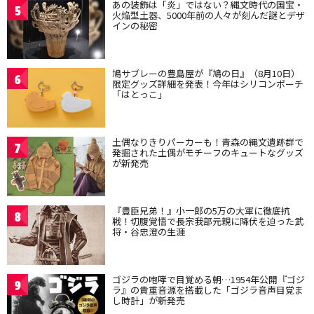
あの装飾は「炎」ではない？縄文時代の国宝・
5
火焔型土器、5000年前の人々が刻んだ謎とデザ
インの秘密
鳩サブレーの豊島屋が『鳩の日』（8月10日）
6
限定グッズ詳細を発表！今年はシリコンポーチ
「はとっこ」
土偶なりきりパーカーも！青森の縄文遺跡群で
7
発掘された土偶がモチーフのキュートなグッズ
が新発売
『豊臣兄弟！』小一郎の5万の大軍に徹底抗
8
戦！切腹覚悟で長宗我部元親に降伏を迫った武
将・谷忠澄の生涯
ゴジラの咆哮で目覚める朝…1954年公開『ゴジ
9
ラ』の貴重音源を搭載した「ゴジラ音声目覚ま
し時計」が新発売