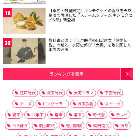
【季節・数量限定】キンモクセイの香りを天然
19
精油で再現した「スチームクリーム キンモクセ
イ&茶」新登場
教科書と違う！江戸時代の田沼意次「賄賂伝
20
説」の嘘と、水野忠邦が「大奥」を敵に回した
本当の理由
ランキングを表示
江戸時代
戦国時代
大河ドラマ
平安時代
アニメ
ロングセラー
戦国武将
スイーツ
雑学
お菓子
幕末
漫画
時代劇
テレビ
べらぼう
明治時代
徳川家康
織田信長
抹茶