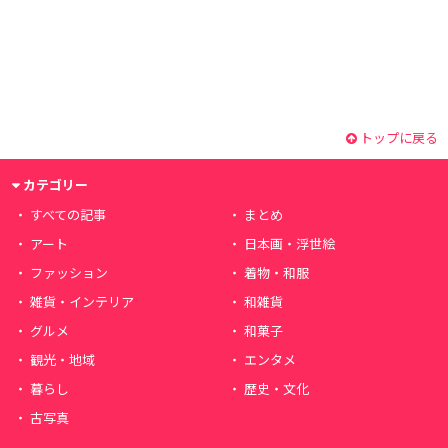
トップに戻る
カテゴリー
すべての記事
まとめ
アート
日本画・浮世絵
ファッション
着物・和服
雑貨・インテリア
和雑貨
グルメ
和菓子
観光・地域
エンタメ
暮らし
歴史・文化
古写真