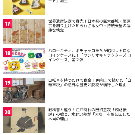
ート』誕生
世界遺産決定で脚光！日本初の巨大都城・藤原
17
京を創り上げた知られざる女帝・持統天皇の凄
絶な執念
ハローキティ、ポチャッコたちが昭和レトロな
18
コインケースに！「サンリオキャラクターズ コ
インケース」第２弾
自転車を持つだけで税金？ 昭和まで続いた「自
19
転車税」の意外な歴史と脱税が横行した理由
教科書と違う！江戸時代の田沼意次「賄賂伝
20
説」の嘘と、水野忠邦が「大奥」を敵に回した
本当の理由