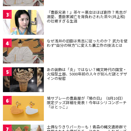
『豊臣兄弟！』茶々＝悪女はほぼ創作？秀吉が
3
溺愛、豊臣家滅亡を背負わされた茶々(井上和)
の壮絶すぎる生涯
なぜ浅井の旧臣は秀吉に従ったのか？ 武力を使
4
わず“自分の味方”に変えた裏工作の技法とは
あの装飾は「炎」ではない？縄文時代の国宝・
5
火焔型土器、5000年前の人々が刻んだ謎とデザ
インの秘密
鳩サブレーの豊島屋が『鳩の日』（8月10日）
6
限定グッズ詳細を発表！今年はシリコンポーチ
「はとっこ」
土偶なりきりパーカーも！青森の縄文遺跡群で
7