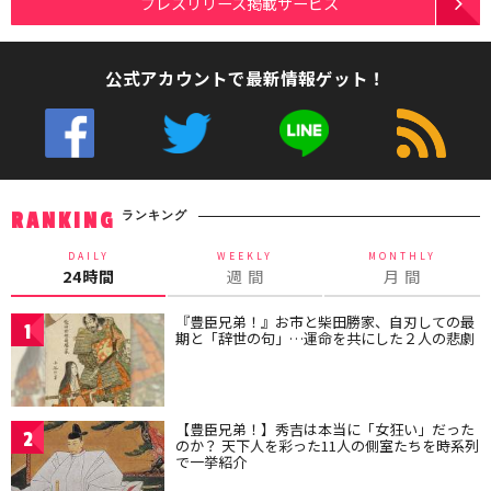
プレスリリース掲載サービス
公式アカウントで最新情報ゲット！
ランキング
RANKING
DAILY
WEEKLY
MONTHLY
24時間
週 間
月 間
『豊臣兄弟！』お市と柴田勝家、自刃しての最
1
期と「辞世の句」…運命を共にした２人の悲劇
【豊臣兄弟！】秀吉は本当に「女狂い」だった
2
のか？ 天下人を彩った11人の側室たちを時系列
で一挙紹介