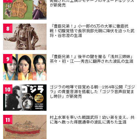
発掘された土偶がモチーフのキュートなグッズ
が新発売
『豊臣兄弟！』小一郎の5万の大軍に徹底抗
8
戦！切腹覚悟で長宗我部元親に降伏を迫った武
将・谷忠澄の生涯
『豊臣兄弟！』後半の鍵を握る「浅井三姉妹」
9
茶々・初・江——秀吉に翻弄された波乱の生涯
ゴジラの咆哮で目覚める朝…1954年公開『ゴジ
10
ラ』の貴重音源を搭載した「ゴジラ音声目覚ま
し時計」が新発売
村上水軍を率いた戦国武将！幼い弟を支え、共
11
に海へ散った得居通幸の波乱に満ちた生涯