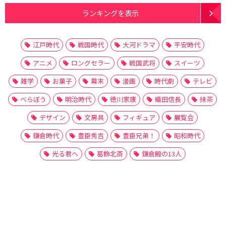
ランキングを表示
江戸時代
戦国時代
大河ドラマ
平安時代
アニメ
ロングセラー
戦国武将
スイーツ
雑学
お菓子
幕末
漫画
時代劇
テレビ
べらぼう
明治時代
徳川家康
織田信長
抹茶
デザイン
文房具
フィギュア
展覧会
鎌倉時代
豊臣秀吉
豊臣兄弟！
昭和時代
光る君へ
葛飾北斎
鎌倉殿の13人