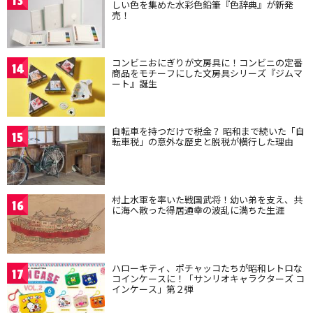
13
しい色を集めた水彩色鉛筆『色辞典』が新発
売！
コンビニおにぎりが文房具に！コンビニの定番
14
商品をモチーフにした文房具シリーズ『ジムマ
ート』誕生
自転車を持つだけで税金？ 昭和まで続いた「自
15
転車税」の意外な歴史と脱税が横行した理由
村上水軍を率いた戦国武将！幼い弟を支え、共
16
に海へ散った得居通幸の波乱に満ちた生涯
ハローキティ、ポチャッコたちが昭和レトロな
17
コインケースに！「サンリオキャラクターズ コ
インケース」第２弾