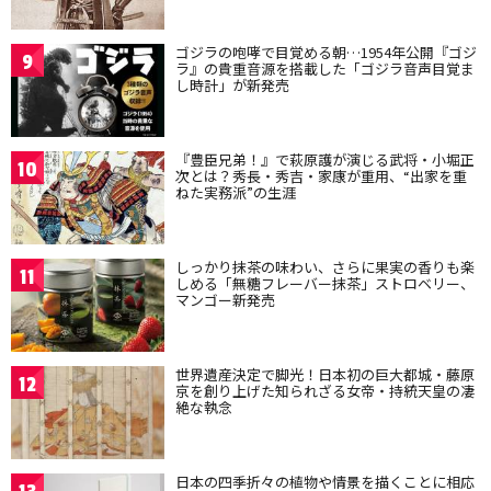
ゴジラの咆哮で目覚める朝…1954年公開『ゴジ
9
ラ』の貴重音源を搭載した「ゴジラ音声目覚ま
し時計」が新発売
『豊臣兄弟！』で萩原護が演じる武将・小堀正
10
次とは？秀長・秀吉・家康が重用、“出家を重
ねた実務派”の生涯
しっかり抹茶の味わい、さらに果実の香りも楽
11
しめる「無糖フレーバー抹茶」ストロベリー、
マンゴー新発売
世界遺産決定で脚光！日本初の巨大都城・藤原
12
京を創り上げた知られざる女帝・持統天皇の凄
絶な執念
日本の四季折々の植物や情景を描くことに相応