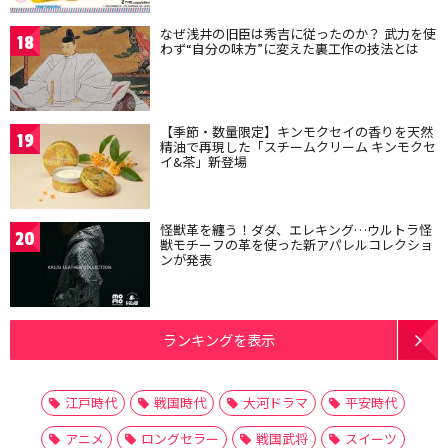
なぜ浅井の旧臣は秀吉に従ったのか？ 武力を使
18
わず“自分の味方”に変えた裏工作の技法とは
【季節・数量限定】キンモクセイの香りを天然
19
精油で再現した「スチームクリーム キンモクセ
イ&茶」新登場
怪獣革を纏う！ダダ、エレキング…ウルトラ怪
20
獣モチーフの革を使った新アパレルコレクショ
ンが発表
ランキングを表示
江戸時代
戦国時代
大河ドラマ
平安時代
アニメ
ロングセラー
戦国武将
スイーツ