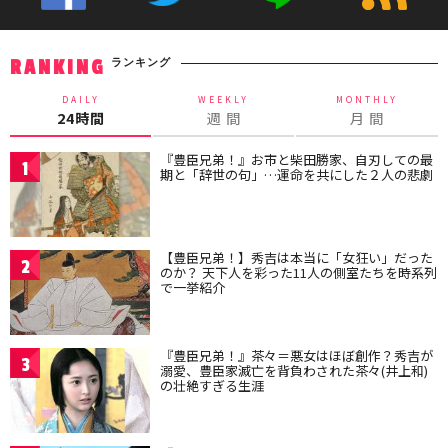
ランキング
RANKING
DAILY
WEEKLY
MONTHLY
24時間
週 間
月 間
『豊臣兄弟！』お市と柴田勝家、自刃しての最
1
期と「辞世の句」…運命を共にした２人の悲劇
【豊臣兄弟！】秀吉は本当に「女狂い」だった
2
のか？ 天下人を彩った11人の側室たちを時系列
で一挙紹介
『豊臣兄弟！』茶々＝悪女はほぼ創作？秀吉が
3
溺愛、豊臣家滅亡を背負わされた茶々(井上和)
の壮絶すぎる生涯