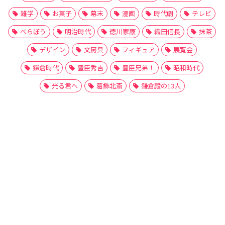
雑学
お菓子
幕末
漫画
時代劇
テレビ
べらぼう
明治時代
徳川家康
織田信長
抹茶
デザイン
文房具
フィギュア
展覧会
鎌倉時代
豊臣秀吉
豊臣兄弟！
昭和時代
光る君へ
葛飾北斎
鎌倉殿の13人