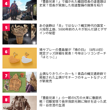
『豊臣兄弟！』で描かれた織田信長の道普請は
4
史実？信長が実施した街道整備の施策を紹介
あの装飾は「炎」ではない？縄文時代の国宝・
5
火焔型土器、5000年前の人々が刻んだ謎とデザ
インの秘密
鳩サブレーの豊島屋が『鳩の日』（8月10日）
6
限定グッズ詳細を発表！今年はシリコンポーチ
「はとっこ」
土偶なりきりパーカーも！青森の縄文遺跡群で
7
発掘された土偶がモチーフのキュートなグッズ
が新発売
『豊臣兄弟！』小一郎の5万の大軍に徹底抗
8
戦！切腹覚悟で長宗我部元親に降伏を迫った武
将・谷忠澄の生涯